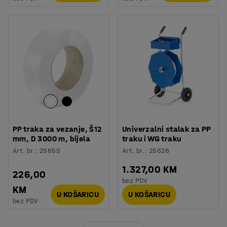
PP traka za vezanje, Š12
Univerzalni stalak za PP
mm, D 3000 m, bijela
traku i WG traku
Art. br.
:
25655
Art. br.
:
25626
1.327,00 KM
226,00
bez PDV
KM
U KOŠARICU
U KOŠARICU
bez PDV