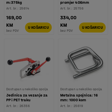
m:375kg
promjer 406mm
Art. br.
:
25614
Art. br.
:
25756
169,00
334,00
KM
KM
U KOŠARICU
U KOŠARICU
bez PDV
bez PDV
Dostupan u nekoliko opcija
Dostupan u nekoliko opcija
Jedinica za vezanje za
Metalna spojnica: 16
PP i PET traku
mm: 1000 kom
Art. br.
:
26356
Art. br.
:
25619