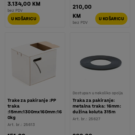
3.134,00 KM
210,00
bez PDV
KM
U KOŠARICU
U KOŠARICU
bez PDV
Dostupan u nekoliko opcija
Trake za pakiranje :PP
Traka za pakiranje:
traka
metalna traka: 16mm:
:15mm:1300mx160mm:16
dužina koluta 315m
0kg
Art. br.
:
25627
Art. br.
:
25613