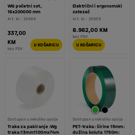
WG početni set,
Električni i ergonomski
16x200000 mm
zatezač
Art. br.
:
25668
Art. br.
:
25859
8.962,00 KM
337,00
bez PDV
KM
U KOŠARICU
U KOŠARICU
bez PDV
Dostupan u nekoliko opcija
Dostupan u nekoliko opcija
Trake za pakiranje :Wg
PET-traka: širine 15mm:
traka:13mm1100mx74m
dužina koluta 1750m: