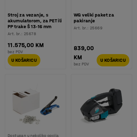
Stroj za vezanje, s
WG veliki paket za
akumulatorom, za PET ili
pakiranje
PP trake Š 13-16 mm
Art. br.
:
25669
Art. br.
:
25678
11.575,00 KM
839,00
bez PDV
KM
U KOŠARICU
U KOŠARICU
bez PDV
Dostupan u nekoliko opcija