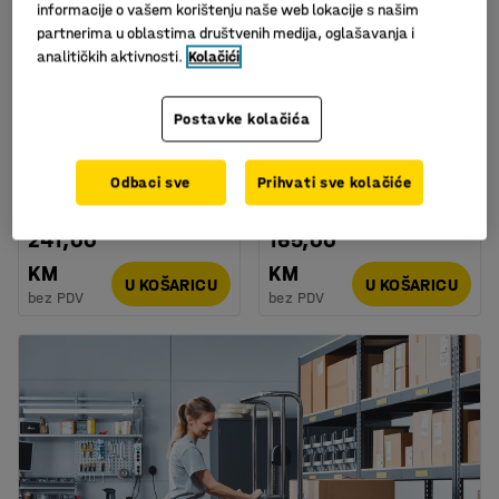
informacije o vašem korištenju naše web lokacije s našim
partnerima u oblastima društvenih medija, oglašavanja i
analitičkih aktivnosti.
Kolačići
Postavke kolačića
Jedinica za zatezanje:
Set za vezanje: PP traka
za wg traku i pp traku 9-
1000m: 500 PVC
19mm
spojnica
Odbaci sve
Prihvati sve kolačiće
Art. br.
:
25623
Art. br.
:
25570
241,00
165,00
KM
KM
U KOŠARICU
U KOŠARICU
bez PDV
bez PDV