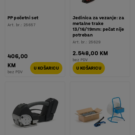
PP početni set
Jedinica za vezanje: za
metalne trake
Art. br.
:
25657
13/16/19mm: pečat nije
potreban
Art. br.
:
25629
2.548,00 KM
406,00
bez PDV
KM
U KOŠARICU
U KOŠARICU
bez PDV