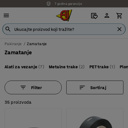
7 godina garancije
Pakiranje
Zamatanje
Zamatanje
Alati za vezanje
(7)
Metalne trake
(2)
PET trake
(1)
Plo
Filter
Sortiraj
35 proizvoda