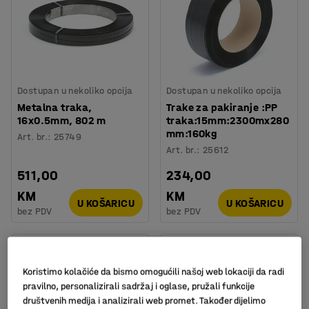
Dostupan u nekoliko opcija
Dostupan u nekoliko opcija
Metalna traka,
Trake za pakiranje :PP
16x0.5mm, 802 m
traka:15mm:2300mx280
mm:160kg
Art. br.
:
25749
Art. br.
:
25612
511,00
234,00
KM
KM
U KOŠARICU
U KOŠARICU
bez PDV
bez PDV
Koristimo kolačiće da bismo omogućili našoj web lokaciji da radi
pravilno, personalizirali sadržaj i oglase, pružali funkcije
društvenih medija i analizirali web promet. Također dijelimo