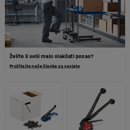
Želite li sebi malo olakšati posao?
Pročitajte naše članke za savjete