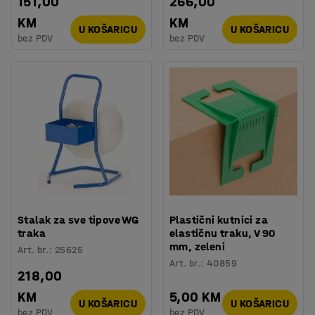
151,00
266,00
KM
KM
U KOŠARICU
U KOŠARICU
bez PDV
bez PDV
Stalak za sve tipove WG
Plastični kutnici za
traka
elastičnu traku, V 90
mm, zeleni
Art. br.
:
25625
Art. br.
:
40859
218,00
KM
5,00 KM
U KOŠARICU
U KOŠARICU
bez PDV
bez PDV