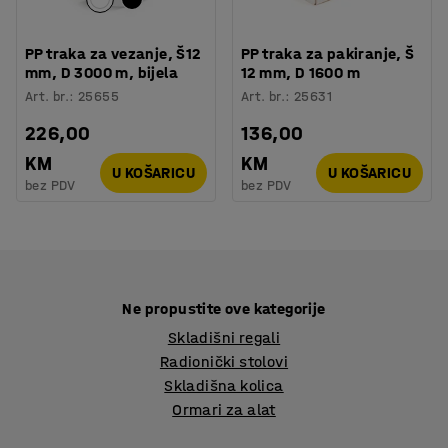
PP traka za vezanje, Š12
PP traka za pakiranje, Š
mm, D 3000 m, bijela
12 mm, D 1600 m
Art. br.
:
25655
Art. br.
:
25631
226,00
136,00
KM
KM
U KOŠARICU
U KOŠARICU
bez PDV
bez PDV
Ne propustite ove kategorije
Skladišni regali
Radionički stolovi
Skladišna kolica
Ormari za alat