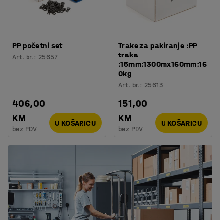
PP početni set
Trake za pakiranje :PP
traka
Art. br.
:
25657
:15mm:1300mx160mm:16
0kg
Art. br.
:
25613
406,00
151,00
KM
KM
U KOŠARICU
U KOŠARICU
bez PDV
bez PDV