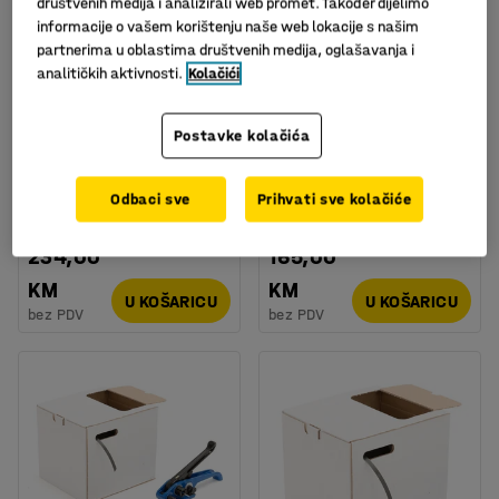
društvenih medija i analizirali web promet. Također dijelimo
informacije o vašem korištenju naše web lokacije s našim
partnerima u oblastima društvenih medija, oglašavanja i
analitičkih aktivnosti.
Kolačići
Dostupan u nekoliko opcija
Postavke kolačića
Trake za pakiranje :PP
Set za vezanje: PP traka
traka:15mm:2300mx280
1000m: 500 PVC
mm:160kg
spojnica
Odbaci sve
Prihvati sve kolačiće
Art. br.
:
25612
Art. br.
:
25570
234,00
165,00
KM
KM
U KOŠARICU
U KOŠARICU
bez PDV
bez PDV