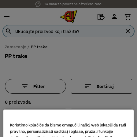
14 dana za povrat ne oštećene robe
Zamatanje
PP trake
PP trake
Filter
Sortiraj
6 proizvoda
Koristimo kolačiće da bismo omogućili našoj web lokaciji da radi
pravilno, personalizirali sadržaj i oglase, pružali funkcije