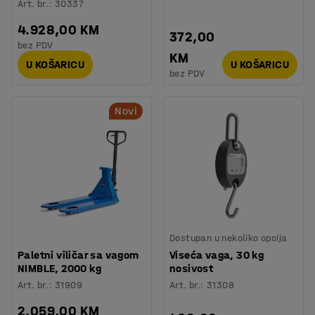
Art. br.
:
30337
4.928,00 KM
372,00
bez PDV
KM
U KOŠARICU
U KOŠARICU
bez PDV
Novi
Dostupan u nekoliko opcija
Paletni viličar sa vagom
Viseća vaga, 30 kg
NIMBLE, 2000 kg
nosivost
Art. br.
:
31909
Art. br.
:
31308
2.059,00 KM