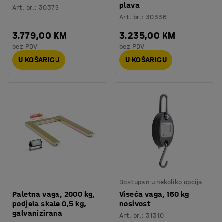
plava
Art. br.
:
30379
Art. br.
:
30336
3.779,00 KM
3.235,00 KM
bez PDV
bez PDV
U KOŠARICU
U KOŠARICU
Dostupan u nekoliko opcija
Paletna vaga, 2000 kg,
Viseća vaga, 150 kg
podjela skale 0,5 kg,
nosivost
galvanizirana
Art. br.
:
31310