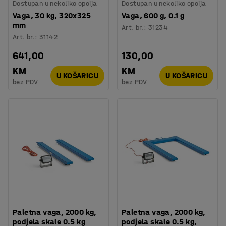
Dostupan u nekoliko opcija
Dostupan u nekoliko opcija
Vaga, 30 kg, 320x325
Vaga, 600 g, 0.1 g
mm
Art. br.
:
31234
Art. br.
:
31142
641,00
130,00
KM
KM
U KOŠARICU
U KOŠARICU
bez PDV
bez PDV
Paletna vaga, 2000 kg,
Paletna vaga, 2000 kg,
podjela skale 0.5 kg
podjela skale 0.5 kg,