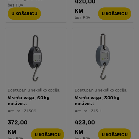
420,00
bez PDV
KM
U KOŠARICU
U KOŠARICU
bez PDV
Dostupan u nekoliko opcija
Dostupan u nekoliko opcija
Viseća vaga, 60 kg
Viseća vaga, 300 kg
nosivost
nosivost
Art. br.
:
31309
Art. br.
:
31311
372,00
423,00
KM
KM
U KOŠARICU
U KOŠARICU
bez PDV
bez PDV