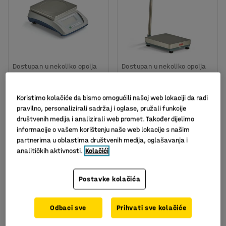
Dostupan u nekoliko opcija
Dostupan u nekoliko opcija
Vaga, 10 kg nosivost
Podna vaga, nosivost
150 kg, 500x400 mm
Art. br.
:
31307
Koristimo kolačiće da bismo omogućili našoj web lokaciji da radi
Art. br.
:
30331
pravilno, personalizirali sadržaj i oglase, pružali funkcije
1.294,00 KM
društvenih medija i analizirali web promet. Također dijelimo
420,00
informacije o vašem korištenju naše web lokacije s našim
bez PDV
KM
partnerima u oblastima društvenih medija, oglašavanja i
U KOŠARICU
U KOŠARICU
bez PDV
analitičkih aktivnosti.
Kolačići
Postavke kolačića
Odbaci sve
Prihvati sve kolačiće