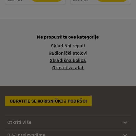
Ne propustite ove kategorije
Skladišni regali
Radionički stolovi
Skladišna kolica
Ormari za alat
OBRATITE SE KORISNIČKOJ PODRŠCI
Otkriti više
O AJ proizvodima