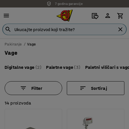
Isporuka po dogovoru
Pakiranje
Vage
Vage
Digitalne vage
(2)
Paletne vage
(3)
Paletni viličari s va
Filter
Sortiraj
14 proizvoda