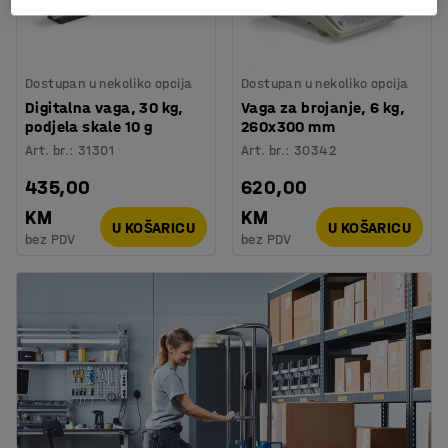
Dostupan u nekoliko opcija
Dostupan u nekoliko opcija
Digitalna vaga, 30 kg,
Vaga za brojanje, 6 kg,
podjela skale 10 g
260x300 mm
Art. br.
:
31301
Art. br.
:
30342
435,00
620,00
KM
KM
U KOŠARICU
U KOŠARICU
bez PDV
bez PDV