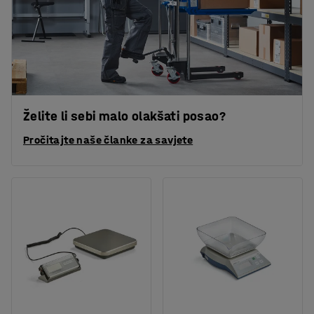
Želite li sebi malo olakšati posao?
Pročitajte naše članke za savjete