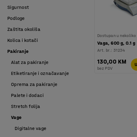
Sigurnost
Podloge
Zaštita okoliša
Dostupan u nekoliko 
Kolica i kotači
Vaga, 600 g, 0.1 g
Art. br.
:
31234
Pakiranje
130,00 KM
Alat za pakiranje
U
bez PDV
Etiketiranje i označavanje
Oprema za pakiranje
Palete i dodaci
Stretch folija
Vage
Digitalne vage