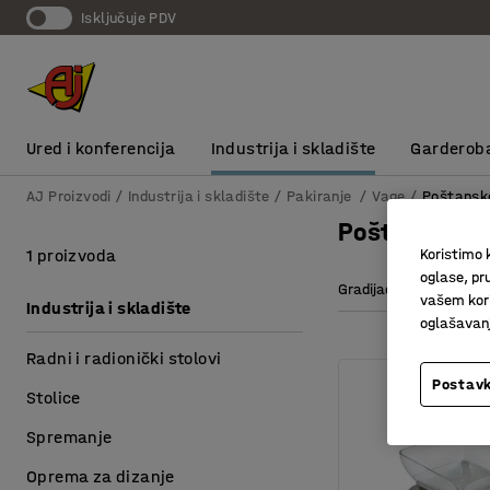
Isključuje PDV
Ured i konferencija
Industrija i skladište
Garderob
AJ Proizvodi
Industrija i skladište
Pakiranje
Vage
Poštansk
Poštanske v
1 proizvoda
Koristimo k
oglase, pru
Gradijacija
Kapa
vašem kori
Industrija i skladište
oglašavanja
Radni i radionički stolovi
Postavk
Stolice
Spremanje
Oprema za dizanje