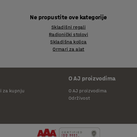
Ne propustite ove kategorije
Skladišni regali
Radionički stolovi
Skladišna kolica
Ormari za alat
O AJ proizvodima
či za kupnju
O AJ proizvodima
Održivost