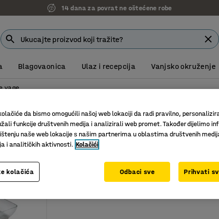
14 dana za povrat ne oštećene robe
a
Blagovaonica
Ulaz i recepcija
Vanjsko okruženje
e vage
age
olačiće da bismo omogućili našoj web lokaciji da radi pravilno, personalizira
žali funkcije društvenih medija i analizirali web promet. Također dijelimo in
citet vage
štenju naše web lokacije s našim partnerima u oblastima društvenih medij
 i analitičkih aktivnosti.
Kolačići
e kolačića
Odbaci sve
Prihvati s