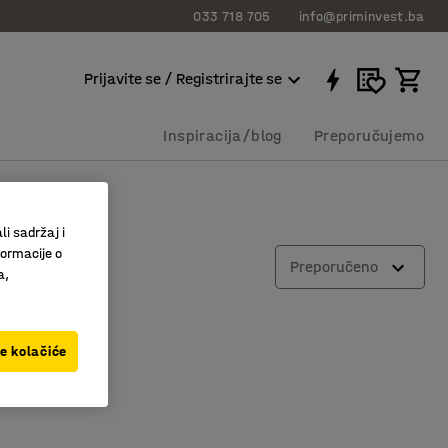
033 718 705
info@priminvest.ba
Prijavite se / Registrirajte se
Inspiracija/blog
Preporučujemo
li sadržaj i
formacije o
Preporučeno
a,
ve kolačiće