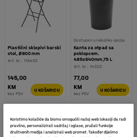
Dostupan u nekoliko opcija
Plastični sklopivi barski
Kanta za otpad sa
stol, Ø800 mm
poklopcem.
485x640mm,75 L
Art. br.
:
116453
Art. br.
:
14320
145,00
77,00
KM
KM
U KOŠARICU
U KOŠARICU
bez PDV
bez PDV
Novi
Novi
Koristimo kolačiće da bismo omogućili našoj web lokaciji da radi
pravilno, personalizirali sadržaj i oglase, pružali funkcije
društvenih medija i analizirali web promet. Također dijelimo