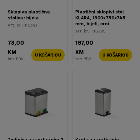
Sklopiva plastična
Plastični sklopivi stol
stolica: bijela
KLARA, 1800x750x745
mm, bijeli, crni
Art. br.
:
116391
Art. br.
:
116385
73,00
197,00
KM
KM
U KOŠARICU
U KOŠARICU
bez PDV
bez PDV
Jedinica za sortiranje: 2
Kanta za sortiranje