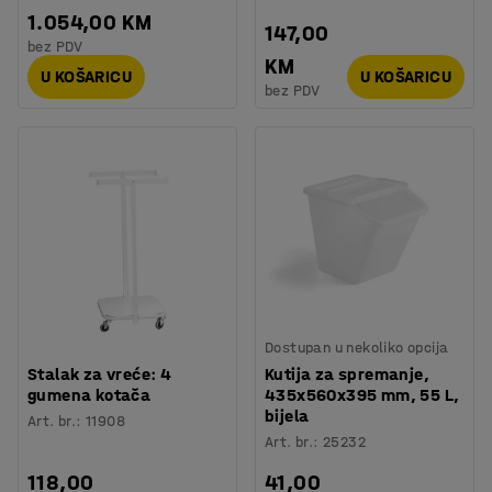
1.054,00 KM
147,00
bez PDV
KM
U KOŠARICU
U KOŠARICU
bez PDV
Dostupan u nekoliko opcija
Stalak za vreće: 4
Kutija za spremanje,
gumena kotača
435x560x395 mm, 55 L,
bijela
Art. br.
:
11908
Art. br.
:
25232
118,00
41,00