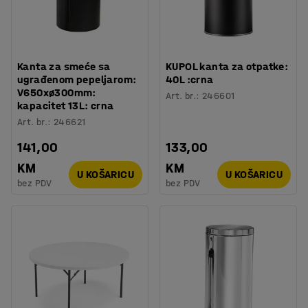
Kanta za smeće sa
KUPOL kanta za otpatke:
ugrađenom pepeljarom:
40L :crna
V650xø300mm:
Art. br.
:
246601
kapacitet 13L: crna
Art. br.
:
246621
141,00
133,00
KM
KM
U KOŠARICU
U KOŠARICU
bez PDV
bez PDV