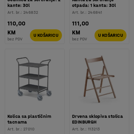
kante: 30l
otpada: 1 kanta: 30l
Art. br.
:
246832
Art. br.
:
246841
110,00
111,00
KM
KM
U KOŠARICU
U KOŠARICU
bez PDV
bez PDV
Kolica sa plastičnim
Drvena sklopiva stolica
tacnama
EDINBURGH
Art. br.
:
27010
Art. br.
:
113213