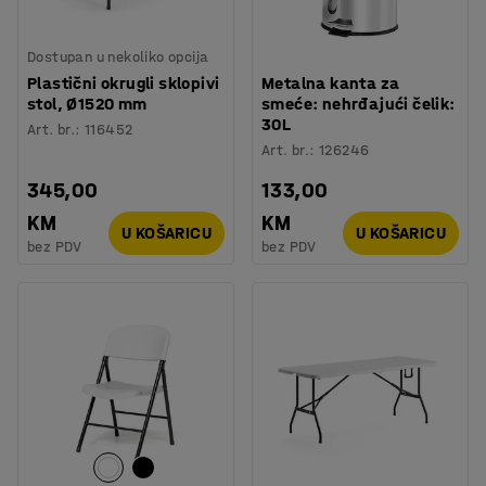
Dostupan u nekoliko opcija
Plastični okrugli sklopivi
Metalna kanta za
stol, Ø1520 mm
smeće: nehrđajući čelik:
30L
Art. br.
:
116452
Art. br.
:
126246
345,00
133,00
KM
KM
U KOŠARICU
U KOŠARICU
bez PDV
bez PDV