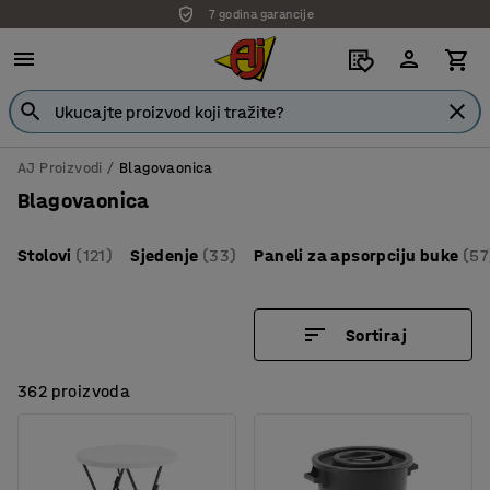
7 godina garancije
AJ Proizvodi
Blagovaonica
Blagovaonica
Stolovi
(121)
Sjedenje
(33)
Paneli za apsorpciju buke
(57
Sortiraj
362 proizvoda