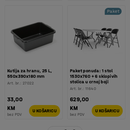
Paket
Kutija za hranu, 25 L,
Paket ponuda: 1 stol
550x390x180 mm
1530x760 + 6 sklopivih
stolica u crnoj boji
Art. br.
:
27022
Art. br.
:
11640
33,00
629,00
KM
KM
U KOŠARICU
U KOŠARICU
bez PDV
bez PDV