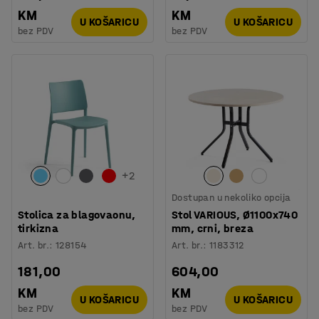
KM
KM
U KOŠARICU
U KOŠARICU
bez PDV
bez PDV
+
2
Dostupan u nekoliko opcija
Stolica za blagovaonu,
Stol VARIOUS, Ø1100x740
tirkizna
mm, crni, breza
Art. br.
:
128154
Art. br.
:
1183312
181,00
604,00
KM
KM
U KOŠARICU
U KOŠARICU
bez PDV
bez PDV