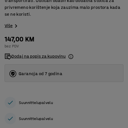
transportirati. Odličan odabir kao dodatna stolica za
privremeno korištenje koja zauzima malo prostora kada
se ne koristi.
Više
147,00 KM
bez PDV
Dodaj na popis za kupovinu
Garancja od 7 godina
Suunnittelupalvelu
Suunnittelupalvelu