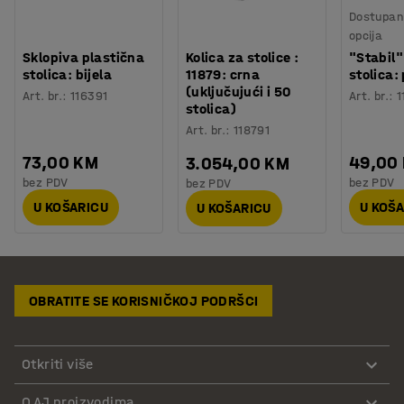
Dostupan 
opcija
Sklopiva plastična
Kolica za stolice :
"Stabil"
stolica: bijela
11879: crna
stolica:
(uključujući i 50
Art. br.
:
116391
Art. br.
:
1
stolica)
Art. br.
:
118791
73,00 KM
49,00
3.054,00 KM
bez PDV
bez PDV
bez PDV
U KOŠARICU
U KOŠ
U KOŠARICU
OBRATITE SE KORISNIČKOJ PODRŠCI
Otkriti više
O AJ proizvodima