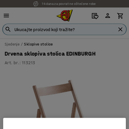
14 dana za povrat ne oštećene robe
7 godina garancije
Sjedenje
Sklopive stolice
Drvena sklopiva stolica EDINBURGH
Art. br.
:
113213