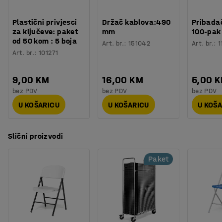
Procjena vremena
:
5
Min
stolom koji se također lako sprema i transportira.
Težina
:
2,51
kg
Plastični privjesci
Držač kablova:490
Pribadač
Montaža
:
Dolazi sastavljeno
za ključeve: paket
mm
100-pak
od 50 kom : 5 boja
Art. br.
:
151042
Art. br.
:
1
Art. br.
:
101271
9,00 KM
16,00 KM
5,00 
bez PDV
bez PDV
bez PDV
U KOŠARICU
U KOŠARICU
U KOŠ
Slični proizvodi
Paket