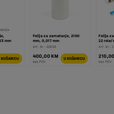
opcija
je,
Folija za zamatanje, 2100
Folija z
23 mm
mm, 0,017 mm
22 role/
Art. br.
:
22629
Art. br.
:
400,00 KM
210,0
 KOŠARICU
U KOŠARICU
bez PDV
bez PDV