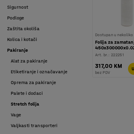
Sigurnost
Podloge
Zaštita okoliša
Dostupan u nekoliko 
Kolica i kotači
Folija za zamatan
450x300000x0.0
Pakiranje
Art. br.
:
222251
Alat za pakiranje
317,00 KM
U
Etiketiranje i označavanje
bez PDV
Oprema za pakiranje
Palete i dodaci
Stretch folija
Vage
Valjkasti transporteri