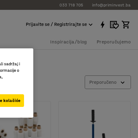
033 718 705
info@priminvest.ba
Prijavite se / Registrirajte se
Inspiracija/blog
Preporučujemo
li sadržaj i
formacije o
a,
Preporučeno
ve kolačiće