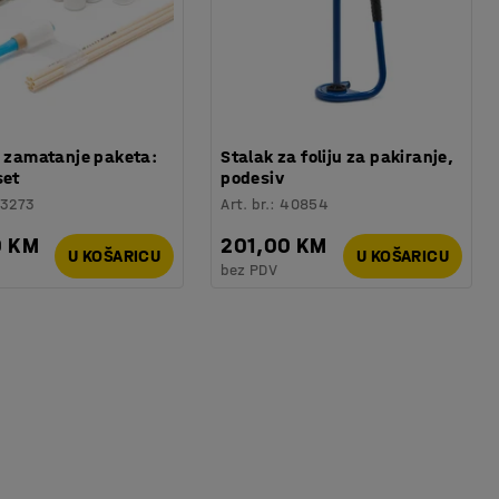
a zamatanje paketa:
Stalak za foliju za pakiranje,
set
podesiv
23273
Art. br.
:
40854
0 KM
201,00 KM
U KOŠARICU
U KOŠARICU
bez PDV