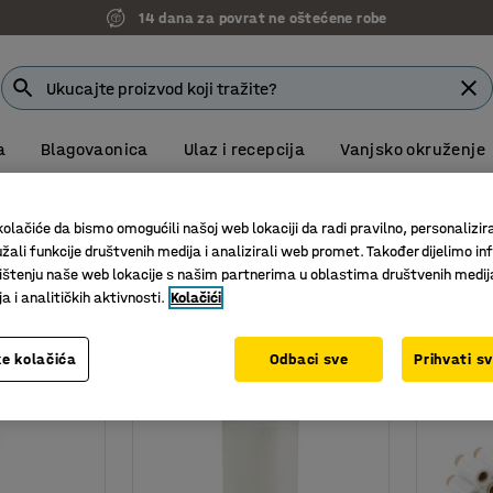
14 dana za povrat ne oštećene robe
a
Blagovaonica
Ulaz i recepcija
Vanjsko okruženje
a
olačiće da bismo omogućili našoj web lokaciji da radi pravilno, personalizira
žali funkcije društvenih medija i analizirali web promet. Također dijelimo in
štenju naše web lokacije s našim partnerima u oblastima društvenih medij
Širina
 i analitičkih aktivnosti.
Kolačići
e kolačića
Odbaci sve
Prihvati s