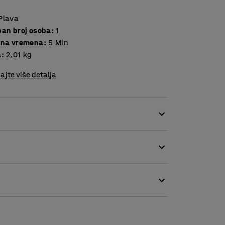
Plava
ban broj osoba
:
1
ena vremena
:
5
Min
a
:
2,01
kg
ajte više detalja
čkom za dobro prianjanje.
ti idealnu kontrolu napetosti pri natezanju i