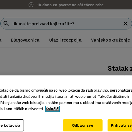
14 dana za povrat ne oštećene robe
a
Blagovaonica
Ulaz i recepcija
Vanjsko okruženje
Stalak 
Podesiv
Art. br.
:
40
olačiće da bismo omogućili našoj web lokaciji da radi pravilno, personalizira
žali funkcije društvenih medija i analizirali web promet. Također dijelimo in
Integrira
štenju naše web lokacije s našim partnerima u oblastima društvenih medij
Podesiva 
 i analitičkih aktivnosti.
Kolačići
Dizajn od
201,00
e kolačića
Odbaci sve
Prihvati s