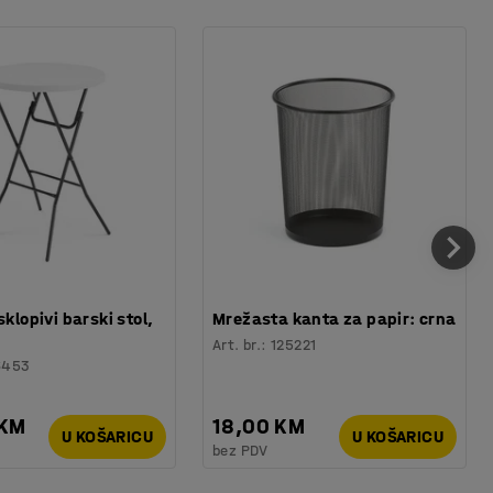
sklopivi barski stol,
Mrežasta kanta za papir: crna
Art. br.
:
125221
6453
 KM
18,00 KM
U KOŠARICU
U KOŠARICU
bez PDV