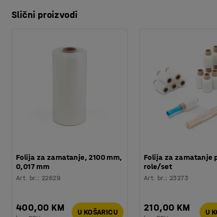
Slični proizvodi
Folija za zamatanje, 2100 mm,
Folija za zamatanje 
0,017 mm
role/set
Art. br.
:
22629
Art. br.
:
23273
400,00 KM
210,00 KM
U KOŠARICU
U 