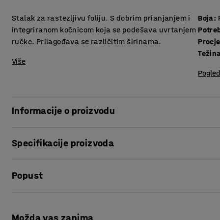
Stalak za rastezljivu foliju. S dobrim prianjanjem i
Boja
:
integriranom kočnicom koja se podešava uvrtanjem
Potre
ručke. Prilagođava se različitim širinama.
Procj
Težin
Više
Pogled
Informacije o proizvodu
Praktični i lagani stalak za ručne rastezljive folije.
Specifikacije proizvoda
Stalak ima čvrsti čelični dizajn. Opremljen je gumenom ru
Boja
:
Plava
Popust
Potreban broj osoba
:
1
Zahvaljujući integriranoj podesivoj kočnici lako je održava
Procjena vremena
:
5
Min
namotavanja.
Težina
:
2,01
kg
Ispis stranice
Kolut uzima ručne folije širine do 500 mm.
Možda vas zanima