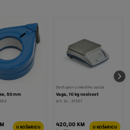
Dostupan u nekoliko opcija
ake, 50 mm
Vaga, 10 kg nosivost
353
Art. br.
:
31307
KM
420,00 KM
U KOŠARICU
U KOŠARICU