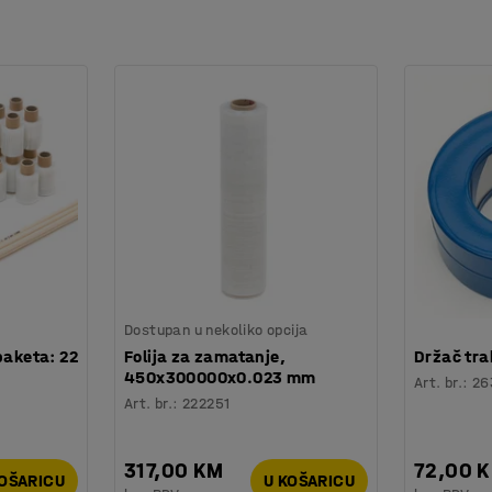
Dostupan u nekoliko opcija
paketa: 22
Folija za zamatanje,
Držač tr
450x300000x0.023 mm
Art. br.
:
26
Art. br.
:
222251
317,00 KM
72,00 
KOŠARICU
U KOŠARICU