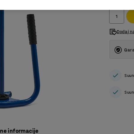
bez PDV
Dodaj n
Gara
Suun
Suun
čne informacije