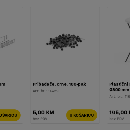
 mm
Pribadače, crne, 100-pak
Plastični 
Ø800 mm
Art. br.
:
11429
Art. br.
:
11
5,00 KM
145,00
KOŠARICU
U KOŠARICU
bez PDV
bez PDV