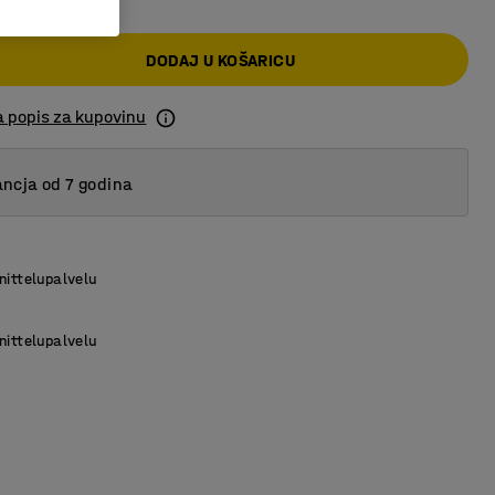
DODAJ U KOŠARICU
a popis za kupovinu
ncja od 7 godina
nittelupalvelu
nittelupalvelu