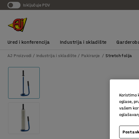
Isključuje PDV
Ured i konferencija
Industrija i skladište
Garderob
AJ Proizvodi
Industrija i skladište
Pakiranje
Stretch folija
Koristimo k
oglase, pru
vašem kori
oglašavanja
Postavk