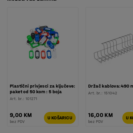
Preuzmite upute za održavanjen
Plastični privjesci za ključeve:
Držač kablova:490
paket od 50 kom : 5 boja
Art. br.
:
151042
Art. br.
:
101271
9,00 KM
16,00 KM
U KOŠARICU
U 
bez PDV
bez PDV