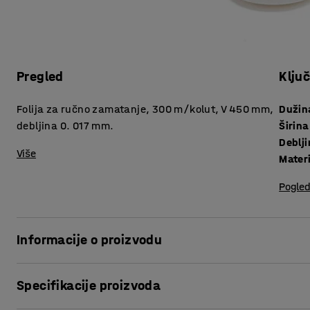
Pregled
Klju
Folija za ručno zamatanje, 300 m/kolut, V 450 mm,
Dužin
debljina 0. 017 mm.
Širina
Deblj
Više
Materi
Pogled
Informacije o proizvodu
.
Specifikacije proizvoda