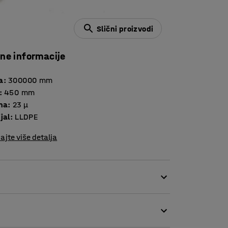
Slični proizvodi
čne informacije
a
:
300000
mm
:
450
mm
ina
:
23 μ
jal
:
LLDPE
ajte više detalja