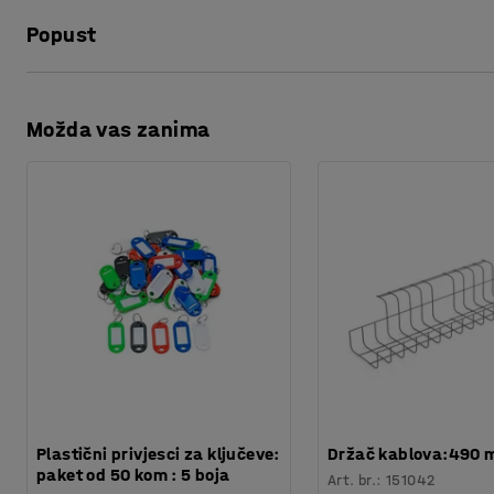
Dužina
:
300000
mm
Popust
Širina
:
450
mm
Debljina
:
23 μ
Materijal
:
LLDPE
Ispis stranice
Broj /pakiranje
:
6
Možda vas zanima
Preuzmite upute za održavanjen
Težina
:
17,46
kg
Plastični privjesci za ključeve:
Držač kablova:490
paket od 50 kom : 5 boja
Art. br.
:
151042