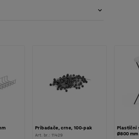
 mm
Pribadače, crne, 100-pak
Plastični 
Ø800 mm
Art. br.
:
11429