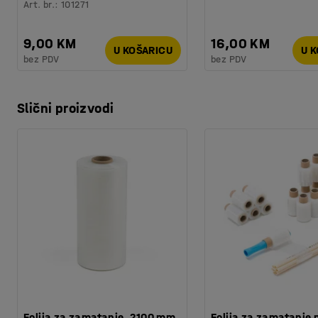
Art. br.
:
101271
9,00 KM
16,00 KM
U KOŠARICU
U 
bez PDV
bez PDV
Slični proizvodi
Folija za zamatanje, 2100 mm,
Folija za zamatanje 