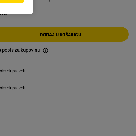
KM
DODAJ U KOŠARICU
a popis za kupovinu
nittelupalvelu
nittelupalvelu