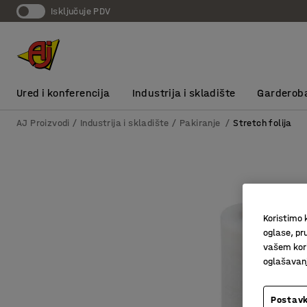
Isključuje PDV
Ured i konferencija
Industrija i skladište
Garderob
AJ Proizvodi
Industrija i skladište
Pakiranje
Stretch folija
Koristimo k
oglase, pru
vašem kori
oglašavanja
Postavk