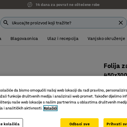
14 dana za povrat ne oštećene robe
a
Blagovaonica
Ulaz i recepcija
Vanjsko okruženje
Folija 
450x30
Art. br.
:
22
olačiće da bismo omogućili našoj web lokaciji da radi pravilno, personalizira
Folija
žali funkcije društvenih medija i analizirali web promet. Također dijelimo in
Za ručno
štenju naše web lokacije s našim partnerima u oblastima društvenih medij
 i analitičkih aktivnosti.
Kolačići
Debljina
23 μ
e kolačića
Odbaci sve
Prihvati s