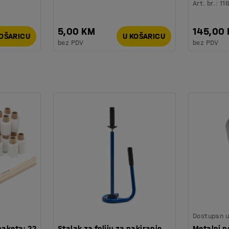
Art. br.
:
11
5,00 KM
145,00
KOŠARICU
U KOŠARICU
bez PDV
bez PDV
Dostupan u 
paketa: 22
Stalak za foliju za pakiranje,
Metalni p