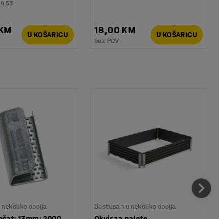
6453
 KM
18,00 KM
U KOŠARICU
U KOŠARICU
bez PDV
nekoliko opcija
Dostupan u nekoliko opcija
ečat: 13mm: 2000
Okvir za palete,