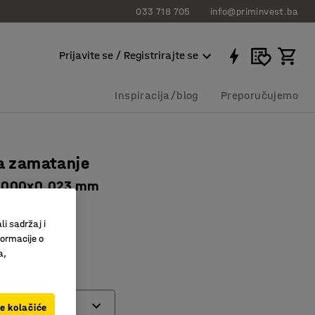
033 718 705
info@priminvest.ba
Prijavite se / Registrirajte se
Inspiracija/blog
Preporučujemo
za zamatanje
0000x0.023 mm
2251
li sadržaj i
formacije o
 zamatanje
a,
ve kolačiće