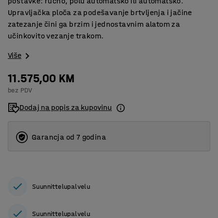
postavke: ručno, polu automatsko ili automatsko.
Upravljačka ploča za podešavanje brtvljenja i jačine
zatezanje čini ga brzim i jednostavnim alatom za
učinkovito vezanje trakom.
Više
11.575,00 KM
bez PDV
Dodaj na popis za kupovinu
Garancja od 7 godina
Suunnittelupalvelu
Suunnittelupalvelu