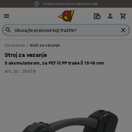
14 dana za povrat ne oštećene robe
7 godina garancije
Zamatanje
Alati za vezanje
Stroj za vezanje
S akumulatorom, za PET ili PP trake Š 13-16 mm
Art. br.
:
25678