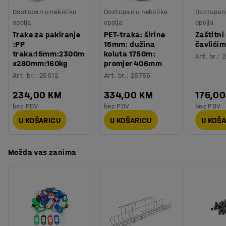
Procjena vremena
:
5
Min
14,8V 2,0 Ah Li-Po (punjač i baterija su uključeni).
Dostupan u nekoliko
Dostupan u nekoliko
Dostupan 
Težina
:
4,31
kg
opcija
opcija
opcija
Montaža
:
Dolazi sastavljeno
Trake za pakiranje
PET-traka: širine
Zaštitni
Testirano
:
CE
:PP
15mm: dužina
čavlići
traka:15mm:2300m
koluta 1750m:
Art. br.
:
2
x280mm:160kg
promjer 406mm
Art. br.
:
25612
Art. br.
:
25756
234,00 KM
334,00 KM
175,0
bez PDV
bez PDV
bez PDV
U KOŠARICU
U KOŠARICU
U KOŠ
Možda vas zanima