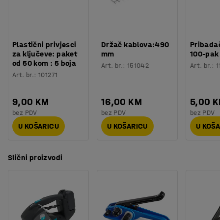
Plastični privjesci
Držač kablova:490
Pribadač
za ključeve: paket
mm
100-pak
od 50 kom : 5 boja
Art. br.
:
151042
Art. br.
:
1
Art. br.
:
101271
9,00 KM
16,00 KM
5,00 
bez PDV
bez PDV
bez PDV
U KOŠARICU
U KOŠARICU
U KOŠ
Slični proizvodi