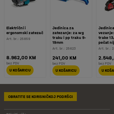
Električni i
Jedinica za
Jedinic
ergonomski zatezač
zatezanje: za wg
vezanje
traku i pp traku 9-
trake 1
Art. br.
:
25859
19mm
pečat ni
Art. br.
:
25623
Art. br.
:
2
8.962,00 KM
241,00 KM
2.548
bez PDV
bez PDV
bez PDV
U KOŠARICU
U KOŠARICU
U KOŠ
OBRATITE SE KORISNIČKOJ PODRŠCI