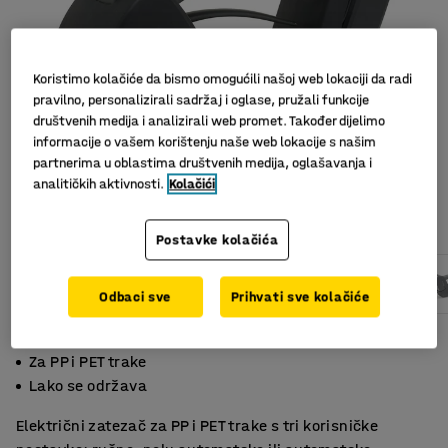
Koristimo kolačiće da bismo omogućili našoj web lokaciji da radi
pravilno, personalizirali sadržaj i oglase, pružali funkcije
društvenih medija i analizirali web promet. Također dijelimo
informacije o vašem korištenju naše web lokacije s našim
partnerima u oblastima društvenih medija, oglašavanja i
analitičkih aktivnosti.
Kolačići
Postavke kolačića
Odbaci sve
Prihvati sve kolačiće
Ručno, polu automatsko ili automatsko vezanje
Za PP i PET trake
Lako se održava
Električni zatezač za PP i PET trake s tri korisničke