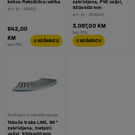
kolica:fleksibilna:velika
zakrivljena, PVC valjci,
930x400 mm
Art. br.
:
25900
Art. br.
:
259043
3.097,00 KM
642,00
bez PDV
KM
U KOŠARICU
U KOŠARICU
bez PDV
Dostupan u nekoliko opcija
Tekuća traka LINE, 90 °
zakrivljena, metalni
valjci, 930x400 mm