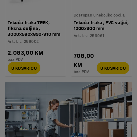
Dostupan u nekoliko opcija
Tekuća traka TREK,
Tekuća traka, PVC valjci,
fiksna duljina,
1200x300 mm
3000x560x890-910 mm
Art. br.
:
259061
Art. br.
:
259002
2.083,00 KM
708,00
bez PDV
KM
U KOŠARICU
U KOŠARICU
bez PDV