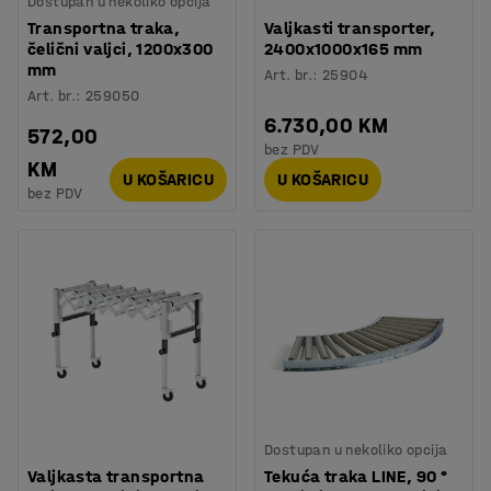
Dostupan u nekoliko opcija
Transportna traka,
Valjkasti transporter,
čelični valjci, 1200x300
2400x1000x165 mm
mm
Art. br.
:
25904
Art. br.
:
259050
6.730,00 KM
572,00
bez PDV
KM
U KOŠARICU
U KOŠARICU
bez PDV
Dostupan u nekoliko opcija
Valjkasta transportna
Tekuća traka LINE, 90 °