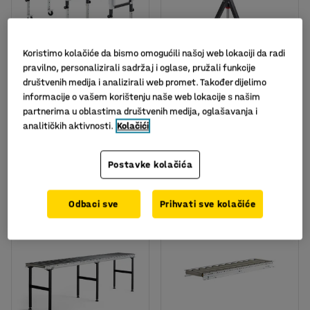
Koristimo kolačiće da bismo omogućili našoj web lokaciji da radi
pravilno, personalizirali sadržaj i oglase, pružali funkcije
društvenih medija i analizirali web promet. Također dijelimo
Valjkasta transportna
Potpora za transportna
informacije o vašem korištenju naše web lokacije s našim
kolica:fleksibilna:velika
valjkasta kolica
partnerima u oblastima društvenih medija, oglašavanja i
Art. br.
:
25901
Art. br.
:
25903
analitičkih aktivnosti.
Kolačići
1.135,00
158,00
Postavke kolačića
KM
KM
U KOŠARICU
U KOŠARICU
bez PDV
bez PDV
Odbaci sve
Prihvati sve kolačiće