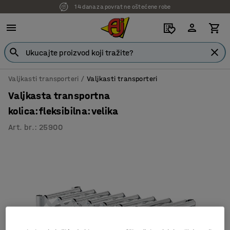
14 dana za povrat ne oštećene robe
Valjkasti transporteri
Valjkasti transporteri
Valjkasta transportna
kolica:fleksibilna:velika
Art. br.
:
25900