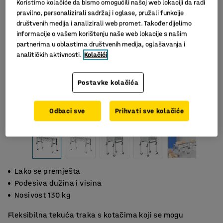
Koristimo kolačiće da bismo omogućili našoj web lokaciji da radi
pravilno, personalizirali sadržaj i oglase, pružali funkcije
društvenih medija i analizirali web promet. Također dijelimo
informacije o vašem korištenju naše web lokacije s našim
partnerima u oblastima društvenih medija, oglašavanja i
analitičkih aktivnosti.
Kolačići
Postavke kolačića
Odbaci sve
Prihvati sve kolačiće
Lako se premješta
Podesiva dužina i visina
Nosivost 130 kg
Fleksibilna tekuća traka s kotačima koji se mogu