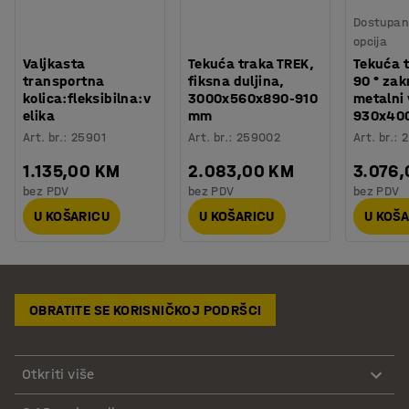
Dostupan 
opcija
Valjkasta
Tekuća traka TREK,
Tekuća t
transportna
fiksna duljina,
90 ° zak
kolica:fleksibilna:v
3000x560x890-910
metalni 
elika
mm
930x40
Art. br.
:
25901
Art. br.
:
259002
Art. br.
:
1.135,00 KM
2.083,00 KM
3.076
bez PDV
bez PDV
bez PDV
U KOŠARICU
U KOŠARICU
U KOŠ
OBRATITE SE KORISNIČKOJ PODRŠCI
Otkriti više