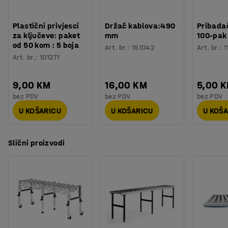
Montaža
:
Dolazi nesastavljeno
Plastični privjesci
Držač kablova:490
Pribadač
za ključeve: paket
mm
100-pak
od 50 kom : 5 boja
Art. br.
:
151042
Art. br.
:
1
Art. br.
:
101271
9,00 KM
16,00 KM
5,00 
bez PDV
bez PDV
bez PDV
U KOŠARICU
U KOŠARICU
U KOŠ
Slični proizvodi