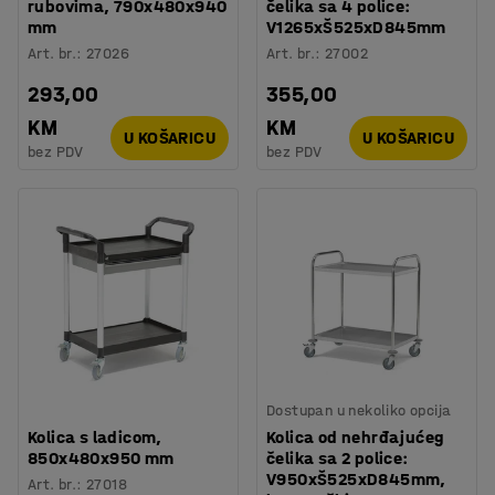
rubovima, 790x480x940
čelika sa 4 police:
mm
V1265xŠ525xD845mm
Art. br.
:
27026
Art. br.
:
27002
293,00
355,00
KM
KM
U KOŠARICU
U KOŠARICU
bez PDV
bez PDV
Dostupan u nekoliko opcija
Kolica s ladicom,
Kolica od nehrđajućeg
850x480x950 mm
čelika sa 2 police:
V950xŠ525xD845mm,
Art. br.
:
27018