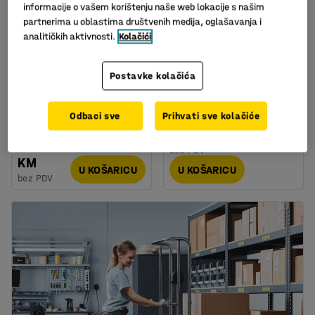
informacije o vašem korištenju naše web lokacije s našim
partnerima u oblastima društvenih medija, oglašavanja i
analitičkih aktivnosti.
Kolačići
Dostupan u nekoliko opcija
"Budget" kolica od
Kolica s policama: V1440
Postavke kolačića
nehrđajućeg čelika:
x D950 xŠ5550mm: 5
680x450 mm : 3 police
polica
Art. br.
:
20532
Art. br.
:
20345
Odbaci sve
Prihvati sve kolačiće
1.671,00 KM
311,00
bez PDV
KM
U KOŠARICU
U KOŠARICU
bez PDV