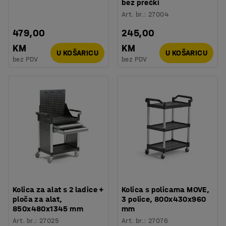
bez prečki
Art. br.
:
27004
479,00
245,00
KM
KM
U KOŠARICU
U KOŠARICU
bez PDV
bez PDV
Kolica za alat s 2 ladice +
Kolica s policama MOVE,
ploča za alat,
3 police, 800x430x960
850x480x1345 mm
mm
Art. br.
:
27025
Art. br.
:
27076