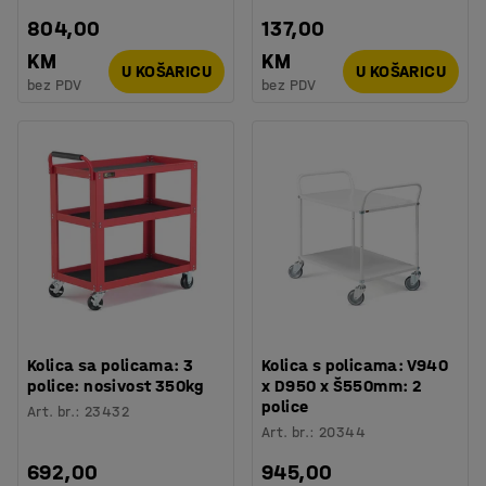
804,00
137,00
KM
KM
U KOŠARICU
U KOŠARICU
bez PDV
bez PDV
Kolica sa policama: 3
Kolica s policama: V940
police: nosivost 350kg
x D950 x Š550mm: 2
police
Art. br.
:
23432
Art. br.
:
20344
692,00
945,00