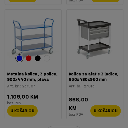
bez PDV
Metalna kolica, 3 police,
Kolica za alat s 3 ladice,
900x440 mm, plava
850x480x950 mm
Art. br.
:
231507
Art. br.
:
27013
1.109,00 KM
868,00
bez PDV
KM
U KOŠARICU
U KOŠARICU
bez PDV