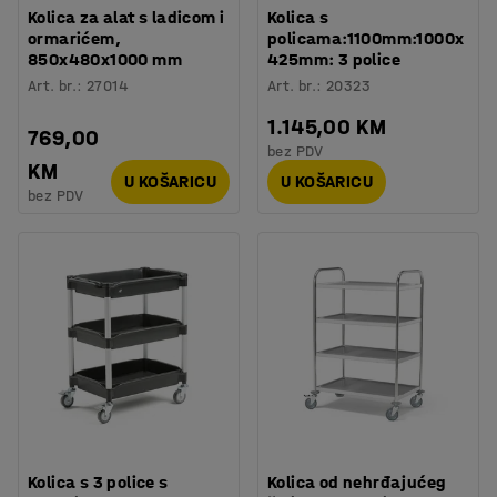
Kolica za alat s ladicom i
Kolica s
ormarićem,
policama:1100mm:1000x
850x480x1000 mm
425mm: 3 police
Art. br.
:
27014
Art. br.
:
20323
1.145,00 KM
769,00
bez PDV
KM
U KOŠARICU
U KOŠARICU
bez PDV
Kolica s 3 police s
Kolica od nehrđajućeg