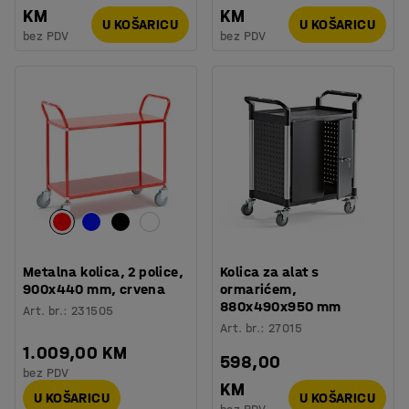
KM
KM
U KOŠARICU
U KOŠARICU
bez PDV
bez PDV
Metalna kolica, 2 police,
Kolica za alat s
900x440 mm, crvena
ormarićem,
880x490x950 mm
Art. br.
:
231505
Art. br.
:
27015
1.009,00 KM
598,00
bez PDV
KM
U KOŠARICU
U KOŠARICU