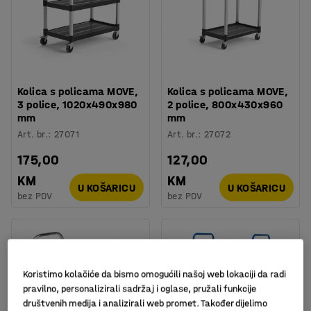
Kolica s policama MOVE,
Kolica s policama MOVE,
3 police, 1020x490x980
2 police, 800x430x960
mm
mm
Art. br.
:
27071
Art. br.
:
27072
175,00
127,00
KM
KM
U KOŠARICU
U KOŠARICU
bez PDV
bez PDV
Koristimo kolačiće da bismo omogućili našoj web lokaciji da radi
pravilno, personalizirali sadržaj i oglase, pružali funkcije
društvenih medija i analizirali web promet. Također dijelimo