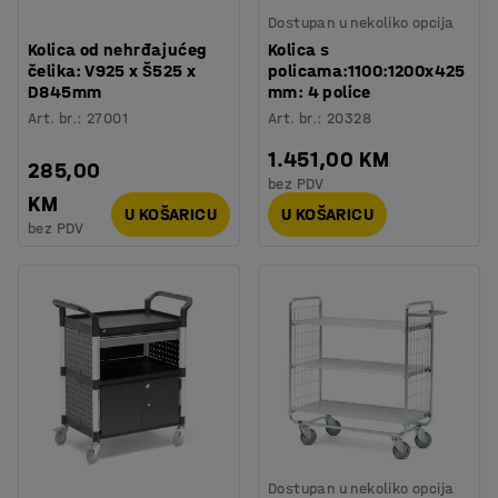
Dostupan u nekoliko opcija
Kolica od nehrđajućeg
Kolica s
čelika: V925 x Š525 x
policama:1100:1200x425
D845mm
mm: 4 police
Art. br.
:
27001
Art. br.
:
20328
1.451,00 KM
285,00
bez PDV
KM
U KOŠARICU
U KOŠARICU
bez PDV
Dostupan u nekoliko opcija