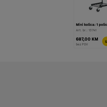
Mini kolica: 1 poli
Art. br.
:
13741
687,00 KM
U
bez PDV