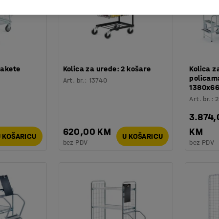
pakete
Kolica za urede: 2 košare
Kolica z
policama
Art. br.
:
13740
1380x6
Art. br.
:
3.874,
620,00 KM
KM
 KOŠARICU
U KOŠARICU
bez PDV
bez PDV