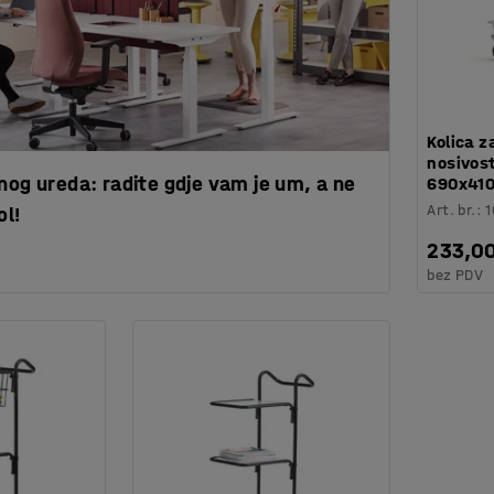
Kolica z
nosivost
nog ureda: radite gdje vam je um, a ne
690x41
Art. br.
:
ol!
233,0
bez PDV