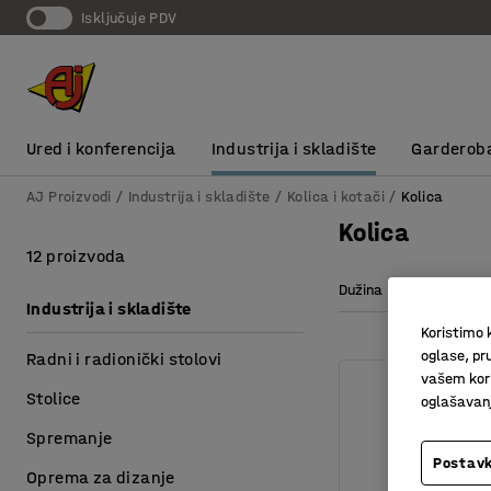
Isključuje PDV
Ured i konferencija
Industrija i skladište
Garderob
AJ Proizvodi
Industrija i skladište
Kolica i kotači
Kolica
Kolica
12 proizvoda
Dužina
Visina
Industrija i skladište
Koristimo k
oglase, pru
Radni i radionički stolovi
vašem kori
Stolice
oglašavanja
Spremanje
Postavk
Oprema za dizanje