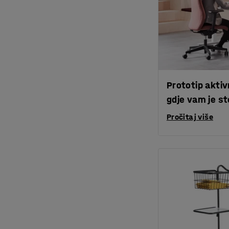
Prototip aktiv
gdje vam je st
Pročitaj više