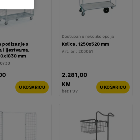
Dostupan u nekoliko opcija
a podizanje s
Kolica, 1250x520 mm
 i ljestvama,
Art. br.
:
203051
60x1830 mm
20730
00
2.281,00
KM
U KOŠARICU
U KOŠARICU
bez PDV