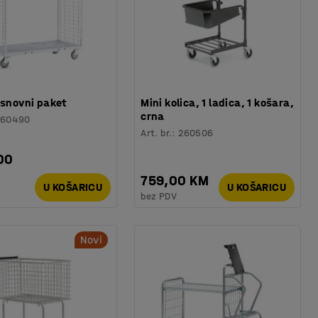
osnovni paket
Mini kolica, 1 ladica, 1 košara,
crna
260490
Art. br.
:
260506
00
759,00 KM
U KOŠARICU
U KOŠARICU
bez PDV
Novi