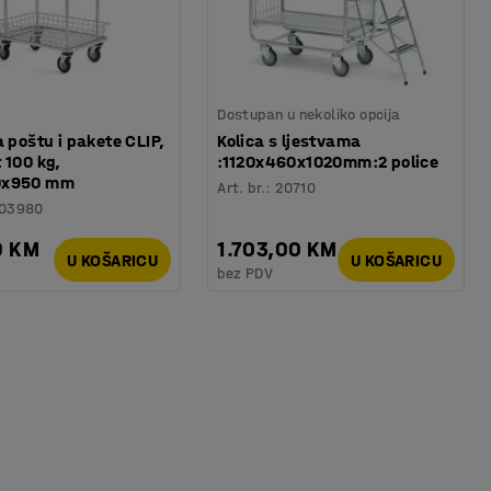
Dostupan u nekoliko opcija
a poštu i pakete CLIP,
Kolica s ljestvama
 100 kg,
:1120x460x1020mm:2 police
0x950 mm
Art. br.
:
20710
103980
0 KM
1.703,00 KM
U KOŠARICU
U KOŠARICU
bez PDV