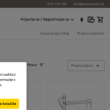
033 718 705
info@priminvest.ba
Prijavite se / Registrirajte se
Inspiracija/blog
Preporučujemo
Prikaži više filtara
Preporučeno
li sadržaj i
formacije o
a,
ve kolačiće