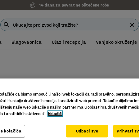
14 dana za povrat ne oštećene robe
a
Blagovaonica
Ulaz i recepcija
Vanjsko okruženje
Širina
Dimenzije teretnog prostora (DxŠ)
Promjer kotača
olačiće da bismo omogućili našoj web lokaciji da radi pravilno, personalizira
žali funkcije društvenih medija i analizirali web promet. Također dijelimo in
štenju naše web lokacije s našim partnerima u oblastima društvenih medij
 i analitičkih aktivnosti.
Kolačići
e kolačića
Odbaci sve
Prihvati s