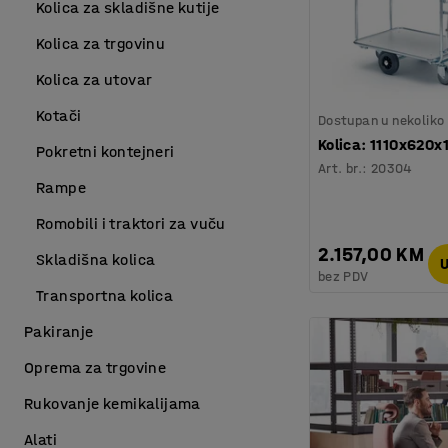
Kolica za skladišne kutije
Kolica za trgovinu
Kolica za utovar
Kotači
Dostupan u nekoliko 
Kolica: 1110x620x
Pokretni kontejneri
Art. br.
:
20304
Rampe
Romobili i traktori za vuču
2.157,00 KM
Skladišna kolica
U
bez PDV
Transportna kolica
Pakiranje
Oprema za trgovine
Rukovanje kemikalijama
Alati