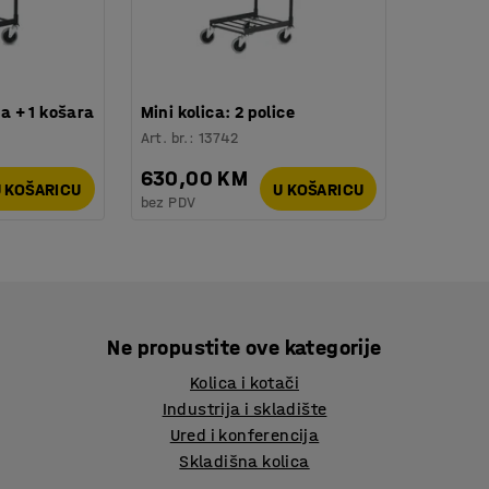
ca + 1 košara
Mini kolica: 2 police
Art. br.
:
13742
630,00 KM
 KOŠARICU
U KOŠARICU
bez PDV
Ne propustite ove kategorije
Kolica i kotači
Industrija i skladište
Ured i konferencija
Skladišna kolica