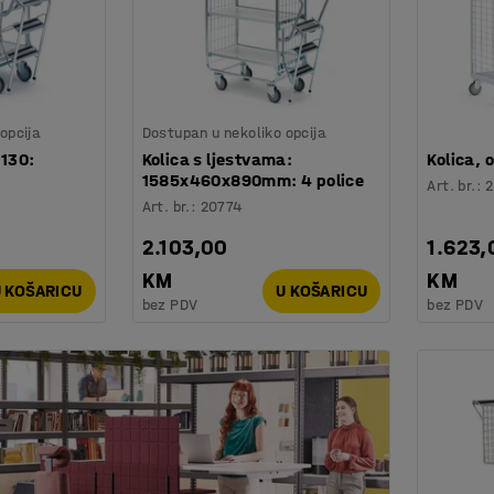
opcija
Dostupan u nekoliko opcija
1130:
Kolica s ljestvama:
Kolica, 
1585x460x890mm: 4 police
Art. br.
:
Art. br.
:
20774
2.103,00
1.623,
KM
KM
 KOŠARICU
U KOŠARICU
bez PDV
bez PDV