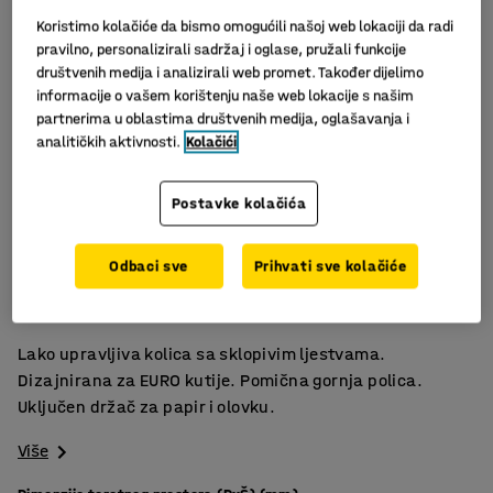
Koristimo kolačiće da bismo omogućili našoj web lokaciji da radi
pravilno, personalizirali sadržaj i oglase, pružali funkcije
društvenih medija i analizirali web promet. Također dijelimo
informacije o vašem korištenju naše web lokacije s našim
partnerima u oblastima društvenih medija, oglašavanja i
analitičkih aktivnosti.
Kolačići
Postavke kolačića
Slični proizvodi
Sklopive ljestve
Odbaci sve
Prihvati sve kolačiće
Pomična gornja polica
Za tešku robu
Lako upravljiva kolica sa sklopivim ljestvama.
Dizajnirana za EURO kutije. Pomična gornja polica.
Uključen držač za papir i olovku.
Više