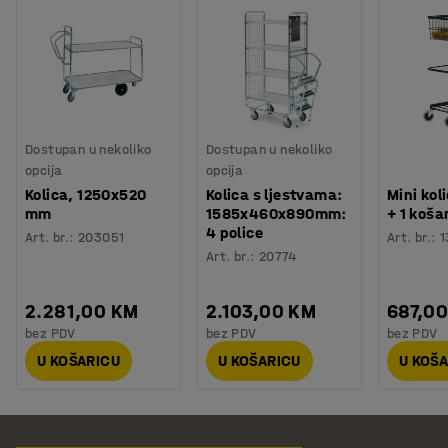
Dostupan u nekoliko
Dostupan u nekoliko
opcija
opcija
Kolica, 1250x520
Kolica s ljestvama:
Mini koli
mm
1585x460x890mm:
+ 1 koša
4 police
Art. br.
:
203051
Art. br.
:
1
Art. br.
:
20774
2.281,00 KM
2.103,00 KM
687,0
bez PDV
bez PDV
bez PDV
U KOŠARICU
U KOŠARICU
U KOŠ