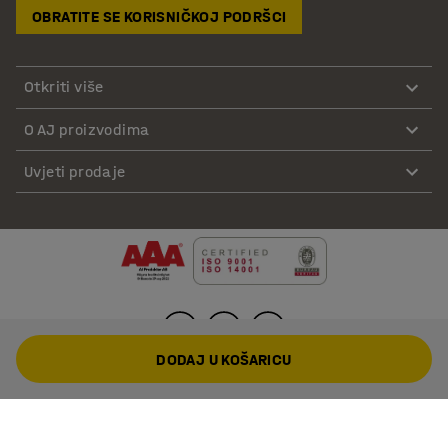
OBRATITE SE KORISNIČKOJ PODRŠCI
Otkriti više
O AJ proizvodima
Uvjeti prodaje
DODAJ U KOŠARICU