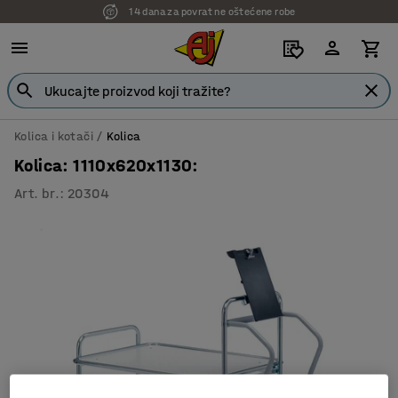
14 dana za povrat ne oštećene robe
Kolica i kotači
Kolica
Kolica: 1110x620x1130:
Art. br.
:
20304