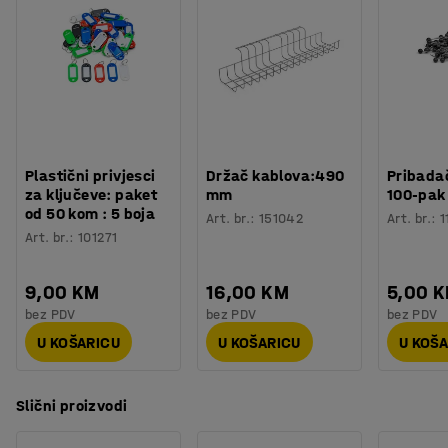
dva velika kotača. Kolica dolaze s okretnim kotačima (Ø
Nosivost
:
300
kg
125 mm).
Kotač
:
Bez kočnice
Tip kotača
:
4 okretna kotača
Vrsta kotača
:
Puna guma
Veličina otvora
:
10,2
mm
Potreban broj osoba
:
1
Procjena vremena
:
20
Min
Plastični privjesci
Držač kablova:490
Pribadač
Težina
:
44,01
kg
za ključeve: paket
mm
100-pak
od 50 kom : 5 boja
Montaža
:
Dolazi nesastavljeno
Art. br.
:
151042
Art. br.
:
1
Art. br.
:
101271
9,00 KM
16,00 KM
5,00 
bez PDV
bez PDV
bez PDV
U KOŠARICU
U KOŠARICU
U KOŠ
Slični proizvodi