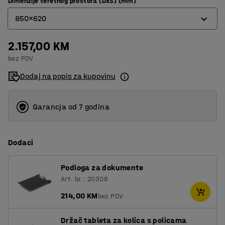
Dimenzije teretnog prostora (DxŠ) (mm)
850x620
2.157,00 KM
1250x620
bez PDV
850x620
Dodaj na popis za kupovinu
Garancja od 7 godina
Dodaci
Podloga za dokumente
Art. br.: 20306
214,00 KM
bez PDV
Držač tableta za kolica s policama