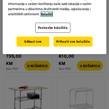
informacije o vašem korištenju naše web lokacije s našim
partnerima u oblastima društvenih medija, oglašavanja i
analitičkih aktivnosti.
Kolačići
Dostupan u nekoliko opcija
Postavke kolačića
Kolica s policama,
Kancelarijska kolica:
600x500x800 mm
600 x 430 mm: svijetlo
siva
Odbaci sve
Prihvati sve kolačiće
Art. br.
:
274001
Art. br.
:
204651
735,00
810,00
KM
KM
U KOŠARICU
U KOŠARICU
bez PDV
bez PDV