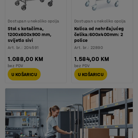
Dostupan u nekoliko opcija
Dostupan u nekoliko opcija
Stol s kotačima,
Kolica od nehrđajućeg
1200x600x900 mm,
čelika:600x400mm: 2
svijetlo sivi
police
Art. br.
:
204591
Art. br.
:
22890
1.088,00 KM
1.584,00 KM
bez PDV
bez PDV
U KOŠARICU
U KOŠARICU