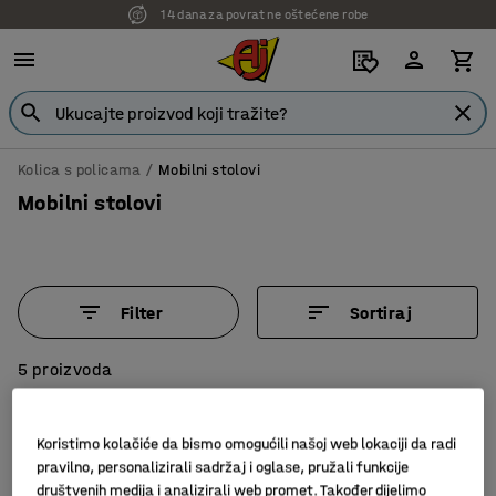
14 dana za povrat ne oštećene robe
Kolica s policama
Mobilni stolovi
Mobilni stolovi
Filter
Sortiraj
5 proizvoda
Koristimo kolačiće da bismo omogućili našoj web lokaciji da radi
pravilno, personalizirali sadržaj i oglase, pružali funkcije
društvenih medija i analizirali web promet. Također dijelimo