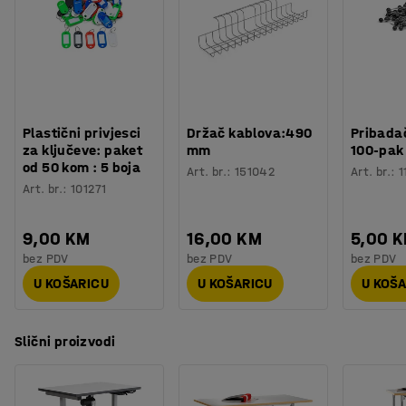
Plastični privjesci
Držač kablova:490
Pribadač
za ključeve: paket
mm
100-pak
od 50 kom : 5 boja
Art. br.
:
151042
Art. br.
:
1
Art. br.
:
101271
9,00 KM
16,00 KM
5,00 
bez PDV
bez PDV
bez PDV
U KOŠARICU
U KOŠARICU
U KOŠ
Slični proizvodi