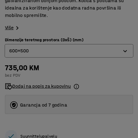
galvaniziranom donjom policom. Kolica s policama su
idealna za korištenje kao dodatna radna površina ili
mobilno spremište.
Više
Dimenzije teretnog prostora (DxŠ) (mm)
600x500
735,00 KM
600x500
bez PDV
800x600
Dodaj na popis za kupovinu
Garancja od 7 godina
Suunnittelupalvelu