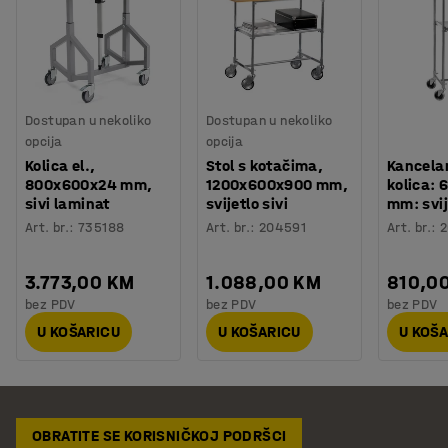
Dostupan u nekoliko
Dostupan u nekoliko
opcija
opcija
Kolica el.,
Stol s kotačima,
Kancelar
800x600x24 mm,
1200x600x900 mm,
kolica: 
sivi laminat
svijetlo sivi
mm: svij
Art. br.
:
735188
Art. br.
:
204591
Art. br.
:
2
3.773,00 KM
1.088,00 KM
810,0
bez PDV
bez PDV
bez PDV
U KOŠARICU
U KOŠARICU
U KOŠ
OBRATITE SE KORISNIČKOJ PODRŠCI