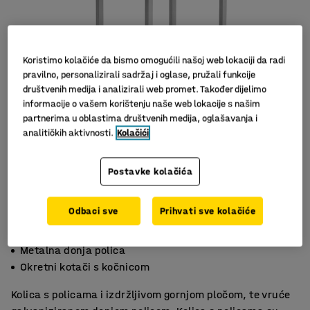
Koristimo kolačiće da bismo omogućili našoj web lokaciji da radi
pravilno, personalizirali sadržaj i oglase, pružali funkcije
društvenih medija i analizirali web promet. Također dijelimo
informacije o vašem korištenju naše web lokacije s našim
partnerima u oblastima društvenih medija, oglašavanja i
analitičkih aktivnosti.
Kolačići
Postavke kolačića
Odbaci sve
Prihvati sve kolačiće
Izdržljiva ploča od prešanog laminata
Metalna donja polica
Okretni kotači s kočnicom
Kolica s policama i izdržljivom gornjom pločom, te vruće