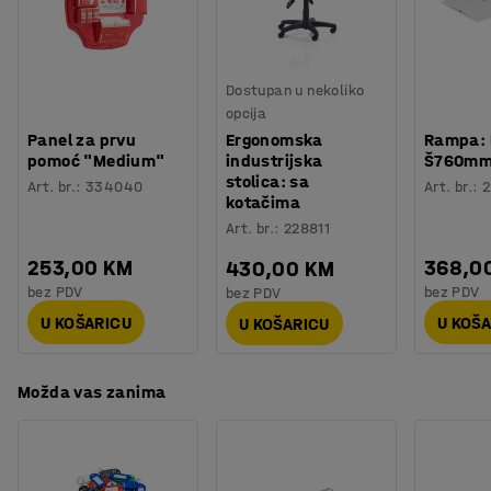
Specifikacija materijala
:
Lamicolor - 1366
Boja okvira ormara
:
Siva
Materijal okvira
:
Čelik
Dostupan u nekoliko
Broj polica
:
2
opcija
Nosivost
:
200
kg
Panel za prvu
Ergonomska
Rampa: 
Kotač
:
S kočnicom
pomoć "Medium"
industrijska
Š760m
Tip kotača
:
4 okretna kotača
stolica: sa
Art. br.
:
334040
Art. br.
:
2
kotačima
Vrsta kotača
:
Puna guma
Art. br.
:
228811
Težina
:
17,01
kg
Montaža
:
Dolazi nesastavljeno
253,00 KM
368,0
430,00 KM
bez PDV
bez PDV
bez PDV
U KOŠARICU
U KOŠ
U KOŠARICU
Možda vas zanima