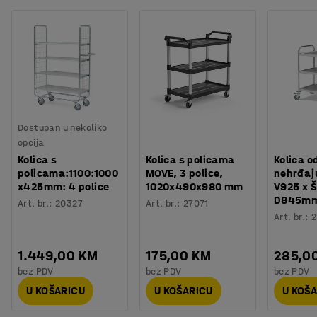
Dostupan u nekoliko
opcija
Kolica s
Kolica s policama
Kolica o
policama:1100:1000
MOVE, 3 police,
nehrđaju
x425mm: 4 police
1020x490x980 mm
V925 x 
D845m
Art. br.
:
20327
Art. br.
:
27071
Art. br.
:
2
1.449,00 KM
175,00 KM
285,0
bez PDV
bez PDV
bez PDV
U KOŠARICU
U KOŠARICU
U KOŠ