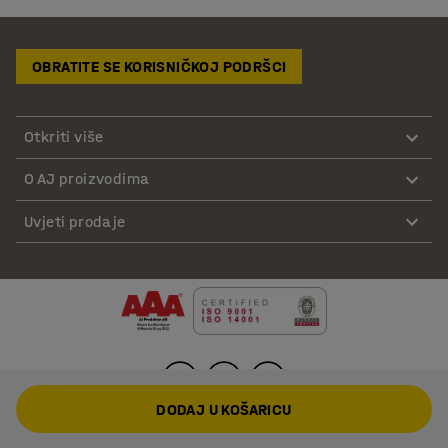
OBRATITE SE KORISNIČKOJ PODRŠCI
Otkriti više
O AJ proizvodima
Uvjeti prodaje
DODAJ U KOŠARICU