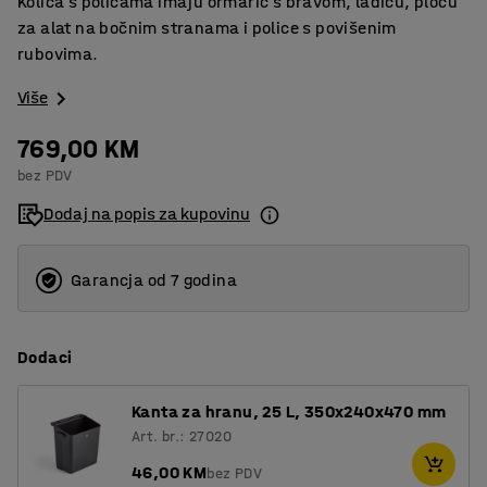
Kolica s policama imaju ormarić s bravom, ladicu, ploču
za alat na bočnim stranama i police s povišenim
rubovima.
Više
769,00 KM
bez PDV
Dodaj na popis za kupovinu
Garancja od 7 godina
Dodaci
Kanta za hranu, 25 L, 350x240x470 mm
Art. br.: 27020
46,00 KM
bez PDV