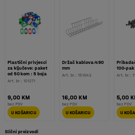
Plastični privjesci
Držač kablova:490
Pribadač
za ključeve: paket
mm
100-pak
od 50 kom : 5 boja
Art. br.
:
151042
Art. br.
:
1
Art. br.
:
101271
9,00 KM
16,00 KM
5,00 
bez PDV
bez PDV
bez PDV
U KOŠARICU
U KOŠARICU
U KOŠ
Slični proizvodi