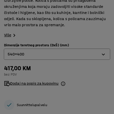
izdržljive police. Kolica s policama su prilagođena
okruženjima koja moraju zadovoljiti visoke standarde
čistoće i higijene, kao što su kuhinje, kantine i bolnički
odjeli. Kada su sklopljena, kolica s policama zauzimaju
vrlo malo prostora za spremanje.
Više
Dimenzije teretnog prostora (DxŠ) (mm)
540x400
417,00 KM
540x400
bez PDV
830x500
Dodaj na popis za kupovinu
Suunnittelupalvelu