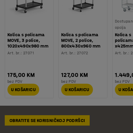
Dostupan 
opcija
Kolica s policama
Kolica s policama
Kolica s
MOVE, 3 police,
MOVE, 2 police,
policam
1020x490x980 mm
800x430x960 mm
x425mm:
Art. br.
:
27071
Art. br.
:
27072
Art. br.
:
2
175,00 KM
127,00 KM
1.449
bez PDV
bez PDV
bez PDV
U KOŠARICU
U KOŠARICU
U KOŠ
OBRATITE SE KORISNIČKOJ PODRŠCI