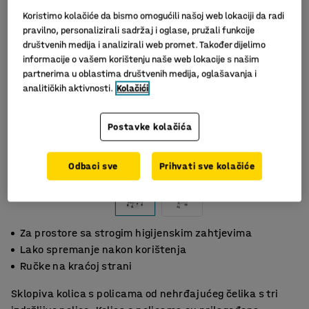
Koristimo kolačiće da bismo omogućili našoj web lokaciji da radi
pravilno, personalizirali sadržaj i oglase, pružali funkcije
društvenih medija i analizirali web promet. Također dijelimo
informacije o vašem korištenju naše web lokacije s našim
partnerima u oblastima društvenih medija, oglašavanja i
analitičkih aktivnosti.
Kolačići
Postavke kolačića
Slični proizvodi
Odbaci sve
Prihvati sve kolačiće
Za prostore sa strogim higijenskim zahtjevima
Lako spremanje nakon korištenja
Ručke na kraćoj strani
Sklopiva kolica s policama od nehrđajućeg čelika s tri