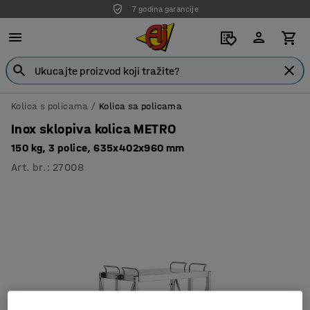
7 godina garancije
Kolica s policama
Kolica sa policama
Inox sklopiva kolica METRO
150 kg, 3 police, 635x402x960 mm
Art. br.
:
27008