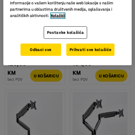
informacije o vašem korištenju naše web lokacije s našim
partnerima u oblastima društvenih medija, oglašavanja i
analitičkih aktivnosti.
Kolačići
Postavke kolačića
Nosač za monitor, sivi
Ruka za monitor, dupla,
siva
Art. br.
:
151072
Odbaci sve
Prihvati sve kolačiće
Art. br.
:
151074
129,00
184,00
KM
KM
U KOŠARICU
U KOŠARICU
bez PDV
bez PDV