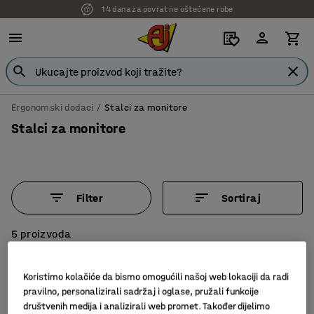
14 dana za povrat ne oštećene robe
Ergonomski dodaci
Stalci za monitore
Stalci za monitore
Filter
Sortiraj
5 proizvoda
Koristimo kolačiće da bismo omogućili našoj web lokaciji da radi
pravilno, personalizirali sadržaj i oglase, pružali funkcije
društvenih medija i analizirali web promet. Također dijelimo