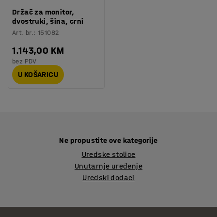
Držač za monitor,
dvostruki, šina, crni
Art. br.
:
151082
1.143,00 KM
bez PDV
U KOŠARICU
Ne propustite ove kategorije
Uredske stolice
Unutarnje uređenje
Uredski dodaci