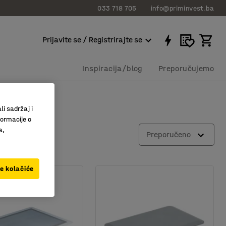
033 718 705
info@priminvest.ba
Prijavite se / Registrirajte se
Inspiracija/blog
Preporučujemo
li sadržaj i
formacije o
a,
Preporučeno
ve kolačiće