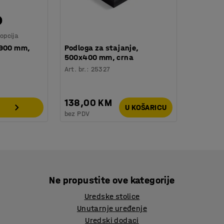
opcija
 900 mm,
Podloga za stajanje,
500x400 mm, crna
Art. br.
:
25327
138,00 KM
U KOŠARICU
bez PDV
Ne propustite ove kategorije
Uredske stolice
Unutarnje uređenje
Uredski dodaci