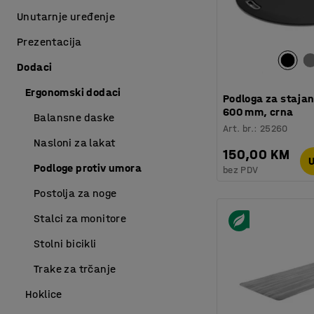
Unutarnje uređenje
Prezentacija
Dodaci
Ergonomski dodaci
Podloga za stajan
600 mm, crna
Balansne daske
Art. br.
:
25260
Nasloni za lakat
150,00 KM
U
Podloge protiv umora
bez PDV
Postolja za noge
Stalci za monitore
Stolni bicikli
Trake za trčanje
Hoklice