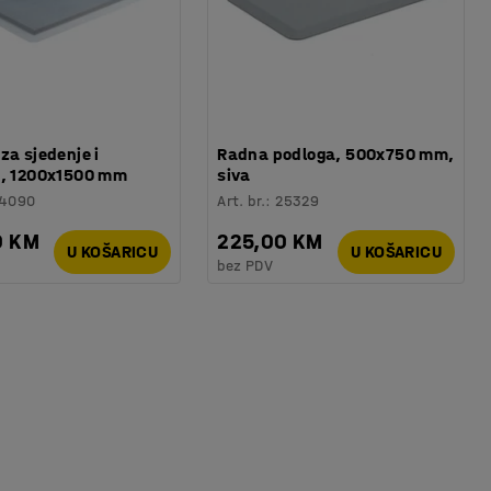
za sjedenje i
Radna podloga, 500x750 mm,
e, 1200x1500 mm
siva
14090
Art. br.
:
25329
0 KM
225,00 KM
U KOŠARICU
U KOŠARICU
bez PDV