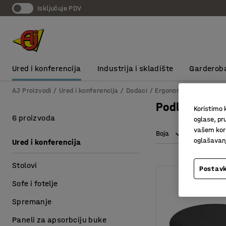
Isključuje PDV
Ured i konferencija
Industrija i skladište
Garderob
AJ Proizvodi
Ured i konferencija
Dodaci
Ergonomski dodaci
P
Podloge prot
Koristimo k
6 proizvoda
oglase, pru
vašem kori
Boja
Dužina
oglašavanja
Ured i konferencija
Stolovi
Postavk
Sofe i fotelje
Spremanje
Paneli za apsorbciju buke