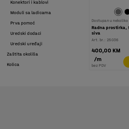
Konektori i kablovi
Moduli sa ladicama
Dostupan u nekoliko 
Prva pomoć
Radna prostirka,
siva
Uredski dodaci
Art. br.
:
25036
Uredski uređaji
400,00 KM
Zaštita okoliša
/
m
Kolica
bez PDV