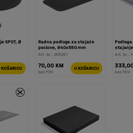
je SPOT, Ø
Radna podloga za stajaće
Podloga 
poslove, 840x550 mm
stajanj
Art. br.
:
253251
Art. br.
:
70,00 KM
333,0
 KOŠARICU
U KOŠARICU
bez PDV
bez PDV