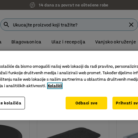
14 dana za povrat ne oštećene robe
a
Blagovaonica
Ulaz i recepcija
Vanjsko okruženje
odloge protiv umora
iv umora
olačiće da bismo omogućili našoj web lokaciji da radi pravilno, personalizira
žali funkcije društvenih medija i analizirali web promet. Također dijelimo in
štenju naše web lokacije s našim partnerima u oblastima društvenih medij
Širina
Promjer
Materijal
 i analitičkih aktivnosti.
Kolačići
e kolačića
Odbaci sve
Prihvati s