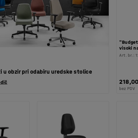
"Budget
visoki n
Art. br.
:
i u obzir pri odabiru uredske stolice
218,0
odič
bez PDV