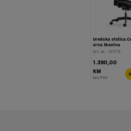
Uredska stolica 
crna tkanina
Art. br.
:
121773
1.390,00
KM
U
bez PDV