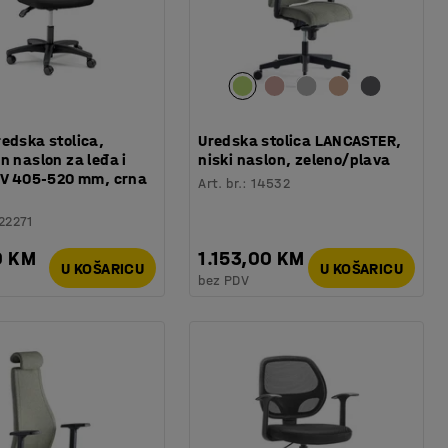
edska stolica,
Uredska stolica LANCASTER,
n naslon za leđa i
niski naslon, zeleno/plava
, V 405-520 mm, crna
Art. br.
:
14532
22271
0 KM
1.153,00 KM
U KOŠARICU
U KOŠARICU
bez PDV