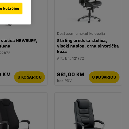
ve kolačiće
Dostupan u nekoliko opcija
 stolica NEWBURY,
Stirling uredska stolica,
elena
visoki naslon, crna sintetička
koža
22472
Art. br.
:
121772
0 KM
961,00 KM
U KOŠARICU
U KOŠARICU
bez PDV