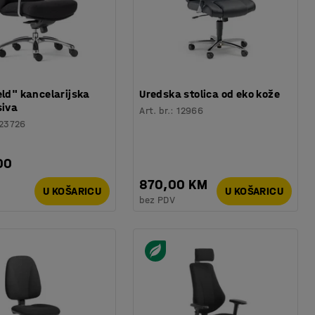
eld" kancelarijska
Uredska stolica od eko kože
siva
Art. br.
:
12966
23726
00
870,00 KM
U KOŠARICU
U KOŠARICU
bez PDV