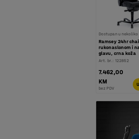
Dostupan u nekoliko 
Ramsey 24hr chair
rukonaslonom i n
glavu, crna koža
Art. br.
:
122852
7.462,00
KM
U
bez PDV