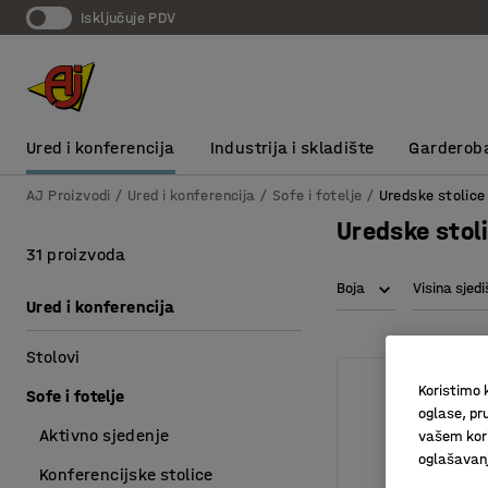
Isključuje PDV
Ured i konferencija
Industrija i skladište
Garderob
AJ Proizvodi
Ured i konferencija
Sofe i fotelje
Uredske stolice
Uredske stol
31 proizvoda
Boja
Visina sjed
Ured i konferencija
Stolovi
Koristimo k
Sofe i fotelje
oglase, pru
Aktivno sjedenje
vašem kori
oglašavanja
Konferencijske stolice