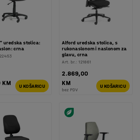
" uredska stolica:
Alford uredska stolica, s
aslon: crna
rukonaslonom i naslonom za
glavu, crna
122453
Art. br.
:
121861
2.869,00
0 KM
KM
U KOŠARICU
U KOŠARICU
bez PDV