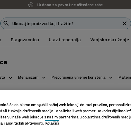
14 dana za povrat ne oštećene robe
a
Blagovaonica
Ulaz i recepcija
Vanjsko okruženje
ice
išta
Mehanizam
Preporučena vrijeme korištenja
Materij
olačiće da bismo omogućili našoj web lokaciji da radi pravilno, personalizira
žali funkcije društvenih medija i analizirali web promet. Također dijelimo in
štenju naše web lokacije s našim partnerima u oblastima društvenih medij
 i analitičkih aktivnosti.
Kolačići