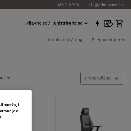
033 718 705
info@priminvest.ba
Prijavite se / Registrirajte se
Inspiracija/blog
Preporučujemo
al
Preporučeno
li sadržaj i
formacije o
a,