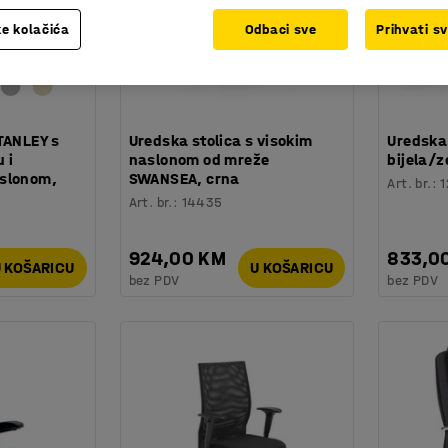
e kolačića
Odbaci sve
Prihvati s
TANLEY s
Uredska stolica s visokim
Uredska
 i
naslonom od mreže
bijela/z
aslonom,
SWANSEA, crna
Art. br.
:
1
Art. br.
:
14435
924,00 KM
833,0
 KOŠARICU
U KOŠARICU
bez PDV
bez PDV