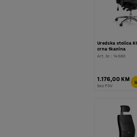
Uredska stolica 
crna tkanina
Art. br.
:
14580
1.176,00 KM
U
bez PDV