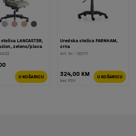
 stolica LANCASTER,
Uredska stolica FARNHAM,
aslon, zeleno/plava
crna
14522
Art. br.
:
122171
00
324,00 KM
U KOŠARICU
U KOŠARICU
bez PDV