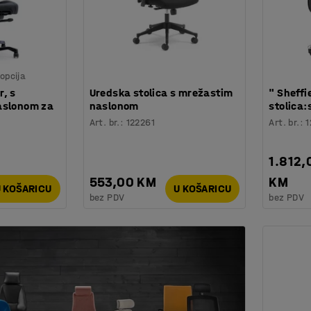
opcija
, s
Uredska stolica s mrežastim
" Sheffi
aslonom za
naslonom
stolica:
Art. br.
:
122261
Art. br.
:
1
1.812,
553,00 KM
KM
 KOŠARICU
U KOŠARICU
bez PDV
bez PDV