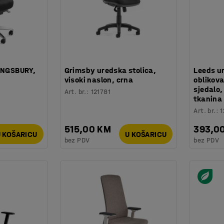
KINGSBURY,
Grimsby uredska stolica,
Leeds ur
visoki naslon, crna
oblikova
sjedalo
Art. br.
:
121781
tkanina
Art. br.
:
1
515,00 KM
393,0
 KOŠARICU
U KOŠARICU
bez PDV
bez PDV