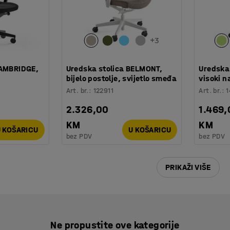
+
3
CAMBRIDGE,
Uredska stolica BELMONT,
Uredska
bijelo postolje, svijetlo smeđa
visoki n
Art. br.
:
122911
Art. br.
:
2.326,00
1.469,
KM
KM
 KOŠARICU
U KOŠARICU
bez PDV
bez PDV
PRIKAŽI VIŠE
Ne propustite ove kategorije