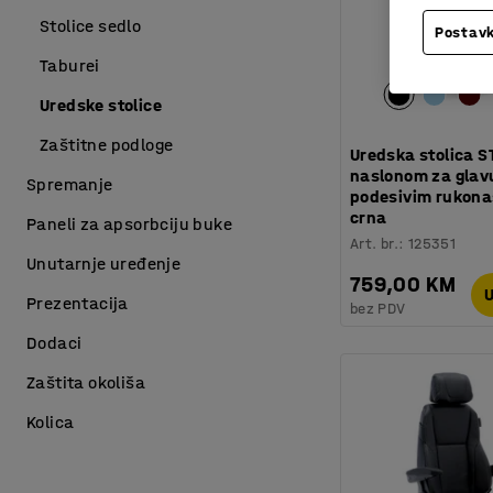
Stolice sedlo
Postavk
Taburei
Uredske stolice
Zaštitne podloge
Uredska stolica S
naslonom za glavu
Spremanje
podesivim rukon
crna
Paneli za apsorbciju buke
Art. br.
:
125351
Unutarnje uređenje
759,00 KM
U
Prezentacija
bez PDV
Dodaci
Zaštita okoliša
Kolica