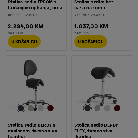
Stolica sedlo EPSOM s
Stolica sedlo: bez
funkcijom njihanja, crna
naslona: crna
Art. br.
:
235011
Art. br.
:
234611
2.294,00 KM
1.037,00 KM
bez PDV
bez PDV
U KOŠARICU
U KOŠARICU
Stolica sedlo DERBY s
Stolica sedlo DERBY
naslonom, tamno siva
FLEX, tamno siva
tkanina
tkanina