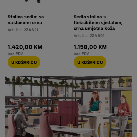
Stolica sedlo: sa
Sedlo stolica s
naslonom: crna
fleksibilnim sjedalom,
crna umjetna koža
Art. br.
:
234621
Art. br.
:
234691
1.420,00 KM
1.158,00 KM
bez PDV
bez PDV
U KOŠARICU
U KOŠARICU