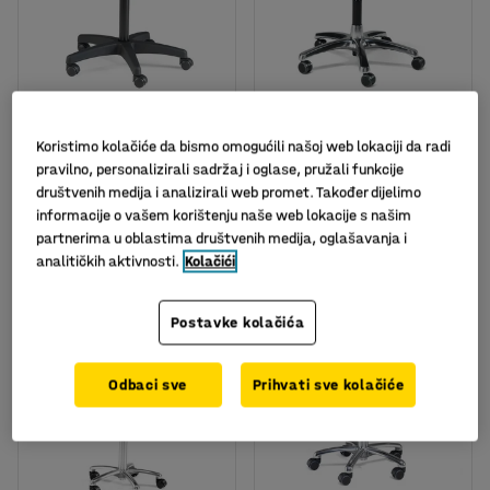
Stolica sedlo
Kožna stolica sedlo
Koristimo kolačiće da bismo omogućili našoj web lokaciji da radi
pravilno, personalizirali sadržaj i oglase, pružali funkcije
Art. br.
:
23531
Art. br.
:
23450
društvenih medija i analizirali web promet. Također dijelimo
272,00
790,00
informacije o vašem korištenju naše web lokacije s našim
partnerima u oblastima društvenih medija, oglašavanja i
KM
KM
U KOŠARICU
U KOŠARICU
analitičkih aktivnosti.
Kolačići
bez PDV
bez PDV
Postavke kolačića
Odbaci sve
Prihvati sve kolačiće