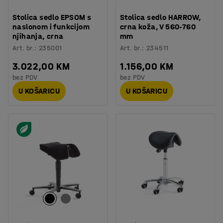
Stolica sedlo EPSOM s
Stolica sedlo HARROW,
naslonom i funkcijom
crna koža, V 560-760
njihanja, crna
mm
Art. br.
:
235001
Art. br.
:
234511
3.022,00 KM
1.156,00 KM
bez PDV
bez PDV
U KOŠARICU
U KOŠARICU