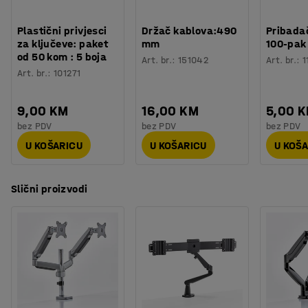
Plastični privjesci
Držač kablova:490
Pribadač
za ključeve: paket
mm
100-pak
od 50 kom : 5 boja
Art. br.
:
151042
Art. br.
:
1
Art. br.
:
101271
9,00 KM
16,00 KM
5,00 
bez PDV
bez PDV
bez PDV
U KOŠARICU
U KOŠARICU
U KOŠ
Slični proizvodi