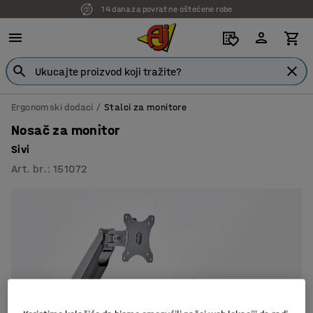
14 dana za povrat ne oštećene robe
7 godina garancije
Ergonomski dodaci
Stalci za monitore
Nosač za monitor
Sivi
Art. br.
:
151072