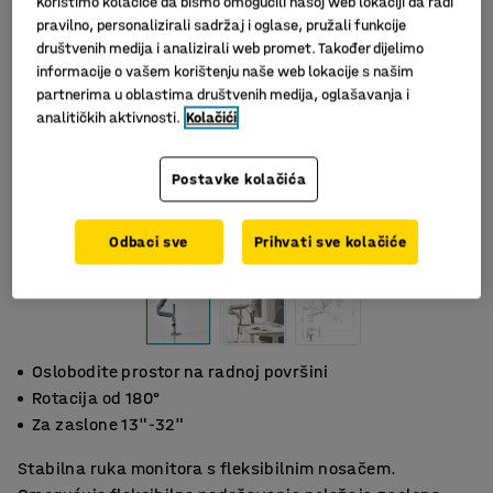
Koristimo kolačiće da bismo omogućili našoj web lokaciji da radi
pravilno, personalizirali sadržaj i oglase, pružali funkcije
društvenih medija i analizirali web promet. Također dijelimo
informacije o vašem korištenju naše web lokacije s našim
partnerima u oblastima društvenih medija, oglašavanja i
analitičkih aktivnosti.
Kolačići
Postavke kolačića
Odbaci sve
Prihvati sve kolačiće
Oslobodite prostor na radnoj površini
Rotacija od 180°
Za zaslone 13"-32"
Stabilna ruka monitora s fleksibilnim nosačem.