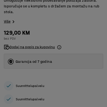
Omogućuje fleksibilno podešavanje položaja zaslona.
Isporučuje se u kompletu s držačem za montažu na rub
stola.
Više
129,00 KM
bez PDV
Dodaj na popis za kupovinu
Garancja od 7 godina
Suunnittelupalvelu
Suunnittelupalvelu