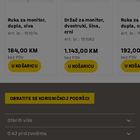
Ruka za monitor,
Držač za monitor,
Ruka za 
dupla, siva
dvostruki, šina,
dupla, 
crni
Art. br.
:
151074
Art. br.
:
1
Art. br.
:
151082
184,00 KM
192,0
1.143,00 KM
bez PDV
bez PDV
bez PDV
U KOŠARICU
U KOŠ
U KOŠARICU
OBRATITE SE KORISNIČKOJ PODRŠCI
Otkriti više
O AJ proizvodima