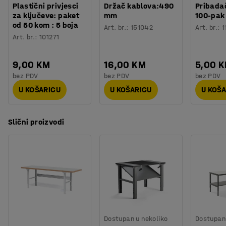
Plastični privjesci
Držač kablova:490
Pribadač
za ključeve: paket
mm
100-pak
od 50 kom : 5 boja
Art. br.
:
151042
Art. br.
:
1
Art. br.
:
101271
9,00 KM
16,00 KM
5,00 
bez PDV
bez PDV
bez PDV
U KOŠARICU
U KOŠARICU
U KOŠ
Slični proizvodi
Dostupan u nekoliko
Dostupan 