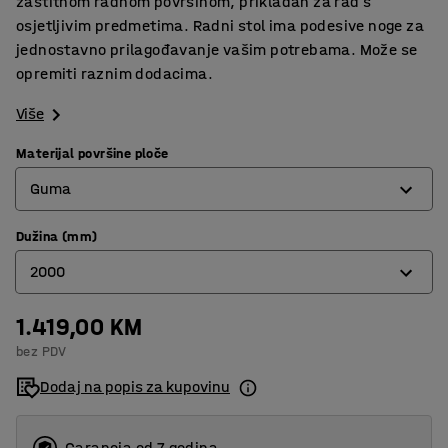
zaštitnom radnom površinom, prikladan za rad s
osjetljivim predmetima. Radni stol ima podesive noge za
jednostavno prilagođavanje vašim potrebama. Može se
opremiti raznim dodacima.
Više
Materijal površine ploče
Guma
Dužina (mm)
Guma
2000
Hrast parket
Laminat
1.419,00 KM
1500
bez PDV
Metal
2000
Dodaj na popis za kupovinu
Tvrda ploča
2500
Vinil
Garancja od 7 godina