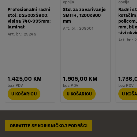
opcija
opcija
Profesionalni radni
Stol za zavarivanje
Radni st
stol: D2500xŠ800:
SMITH, 1200x800
kotačim
visina 740-995mm:
mm
policom
laminat
mm, bije
Art. br.
:
209301
sivi okvi
Art. br.
:
25249
Art. br.
:
2
1.425,00 KM
1.905,00 KM
1.736,
bez PDV
bez PDV
bez PDV
U KOŠARICU
U KOŠARICU
U KOŠ
OBRATITE SE KORISNIČKOJ PODRŠCI