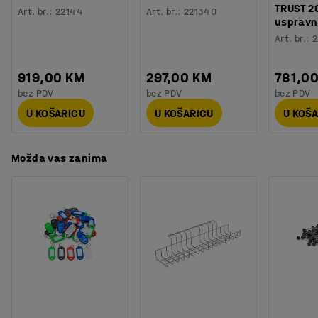
Težina
:
79,45
kg
TRUST 2
dodatke koji pomažu kod organiziranja radnog prostora.
Art. br.
:
22144
Art. br.
:
221340
uspravn
Montaža
:
Dolazi nesastavljeno
Svi dodaci se prodaju posebno.
Art. br.
:
2
919,00 KM
297,00 KM
781,0
bez PDV
bez PDV
bez PDV
U KOŠARICU
U KOŠARICU
U KOŠ
Možda vas zanima