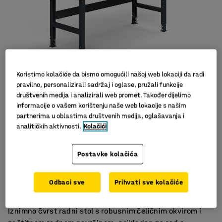
Koristimo kolačiće da bismo omogućili našoj web lokaciji da radi
pravilno, personalizirali sadržaj i oglase, pružali funkcije
društvenih medija i analizirali web promet. Također dijelimo
informacije o vašem korištenju naše web lokacije s našim
partnerima u oblastima društvenih medija, oglašavanja i
analitičkih aktivnosti.
Kolačići
Postavke kolačića
Prikladno za radionicu i garažu
Za zahtjevno korištenje
Odbaci sve
Prihvati sve kolačiće
Štiti predmete od ogrebotina
Iznimno čvrst radni stol s robusnim čeličnim okvirom i