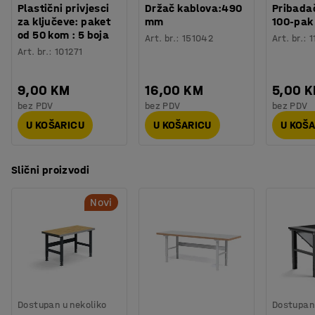
Plastični privjesci
Držač kablova:490
Pribadač
za ključeve: paket
mm
100-pak
od 50 kom : 5 boja
Art. br.
:
151042
Art. br.
:
1
Art. br.
:
101271
9,00 KM
16,00 KM
5,00 
bez PDV
bez PDV
bez PDV
U KOŠARICU
U KOŠARICU
U KOŠ
Slični proizvodi
Novi
Dostupan u nekoliko
Dostupan 