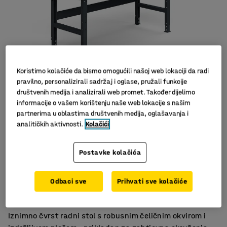
Koristimo kolačiće da bismo omogućili našoj web lokaciji da radi
pravilno, personalizirali sadržaj i oglase, pružali funkcije
društvenih medija i analizirali web promet. Također dijelimo
informacije o vašem korištenju naše web lokacije s našim
partnerima u oblastima društvenih medija, oglašavanja i
analitičkih aktivnosti.
Kolačići
Postavke kolačića
Savršen ormar za radionice
Odbaci sve
Prihvati sve kolačiće
Za teže predmete
Jednostavno čišćenje i održavanje
Iznimno čvrst radni stol s robusnim čeličnim okvirom i