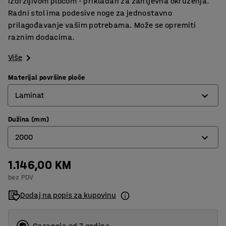
izdržljivom pločom - prikladan za zahtjevna okruženja.
Radni stol ima podesive noge za jednostavno
prilagođavanje vašim potrebama. Može se opremiti
raznim dodacima.
Više
Materijal površine ploče
Laminat
Dužina (mm)
Guma
2000
Hrast parket
Laminat
1.146,00 KM
1500
bez PDV
Metal
2000
Dodaj na popis za kupovinu
Tvrda ploča
2500
Vinil
Garancja od 7 godina