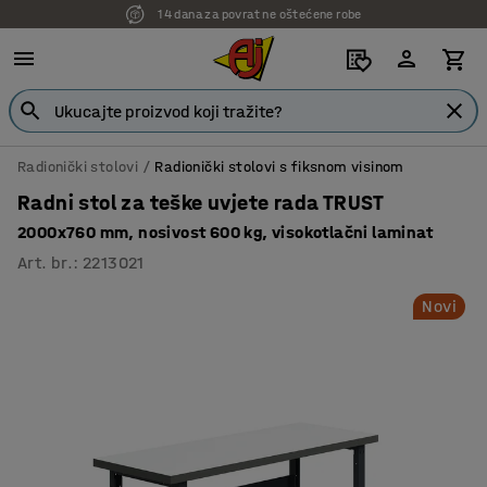
14 dana za povrat ne oštećene robe
7 godina garancije
Radionički stolovi
Radionički stolovi s fiksnom visinom
Radni stol za teške uvjete rada TRUST
2000x760 mm, nosivost 600 kg, visokotlačni laminat
Art. br.
:
2213021
Novi