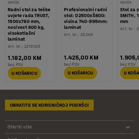
opcija
opcija
Radni stol za teške
Profesionalni radni
Stol za 
uvjete rada TRUST,
stol: D2500xŠ800:
SMITH, 
1500x760 mm,
visina 740-995mm:
mm
nosivost 600 kg,
laminat
Art. br.
:
2
visokotlačni
Art. br.
:
25249
laminat
Art. br.
:
2213023
1.425,00 KM
1.905
1.182,00 KM
bez PDV
bez PDV
bez PDV
U KOŠARICU
U KOŠ
U KOŠARICU
OBRATITE SE KORISNIČKOJ PODRŠCI
Otkriti više