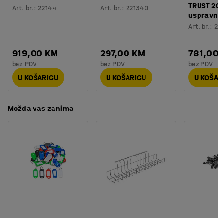
Težina
:
75,45
kg
TRUST 2
dodatke koji pomažu kod organiziranja radnog prostora.
Art. br.
:
22144
Art. br.
:
221340
uspravn
Montaža
:
Dolazi nesastavljeno
Svi dodaci se prodaju posebno.
Art. br.
:
2
919,00 KM
297,00 KM
781,0
bez PDV
bez PDV
bez PDV
U KOŠARICU
U KOŠARICU
U KOŠ
Možda vas zanima