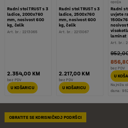
opcija
Radni stol TRUST s 3
Radni stol TRUST s 3
Radni st
ladice, 2000x760
ladice, 2500x760
uvjete r
mm, nosivost 600
mm, nosivost 600
1500x7
kg, čelik
kg, čelik
nosivost
visokotl
Art. br.
:
2213065
Art. br.
:
2213067
laminat
Art. br.
:
2
952,0
856,8
bez PDV
2.354,00 KM
2.217,00 KM
U KOŠ
bez PDV
bez PDV
Najniža c
U KOŠARICU
U KOŠARICU
dana:
95
OBRATITE SE KORISNIČKOJ PODRŠCI