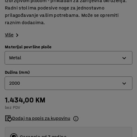
izdržljivom pločom - prikladan za zahtjevna okruženja.
Radni stol ima podesive noge za jednostavno
prilagođavanje vašim potrebama. Može se opremiti
raznim dodacima.
Više
Materijal površine ploče
Metal
Dužina (mm)
Guma
2000
Hrast parket
Laminat
1.434,00 KM
1500
bez PDV
Metal
2000
Dodaj na popis za kupovinu
Tvrda ploča
2500
Vinil
Garancja od 7 godina