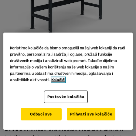
Koristimo kolačiće da bismo omogućili našoj web lokaciji da radi
pravilno, personalizirali sadržaj i oglase, pružali funkcije
društvenih medija i analizirali web promet. Također dijelimo
informacije o vašem korištenju naše web lokacije s našim
partnerima u oblastima društvenih medija, oglašavanja i
analitičkih aktivnosti.
Kolačići
Postavke kolačića
Za teže predmete
Za zahtjevna okruženja
Odbaci sve
Prihvati sve kolačiće
Za rukovanje oštrim predmetima
Iznimno čvrst radni stol s robusnim čeličnim okvirom i