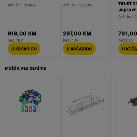
Težina
:
88,45
kg
TRUST 2
Želite li imati alat i druge predmete pri ruci? Možete
Art. br.
:
22144
Art. br.
:
221340
uspravn
Montaža
:
Dolazi nesastavljeno
dodati jedinicu s ladicama, ploču za alat, ormarić i druge
Art. br.
:
2
dodatke koji pomažu kod organiziranja radnog prostora.
Svi dodaci se prodaju posebno.
919,00 KM
297,00 KM
781,0
bez PDV
bez PDV
bez PDV
U KOŠARICU
U KOŠARICU
U KOŠ
Možda vas zanima