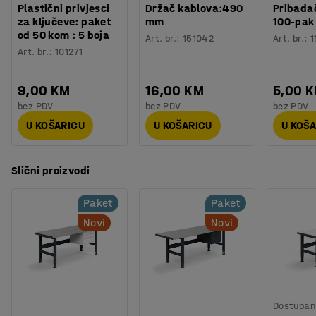
Plastični privjesci
Držač kablova:490
Pribadač
za ključeve: paket
mm
100-pak
od 50 kom : 5 boja
Art. br.
:
151042
Art. br.
:
1
Art. br.
:
101271
9,00 KM
16,00 KM
5,00 
bez PDV
bez PDV
bez PDV
U KOŠARICU
U KOŠARICU
U KOŠ
Slični proizvodi
Paket
Paket
Novi
Novi
Dostupan 