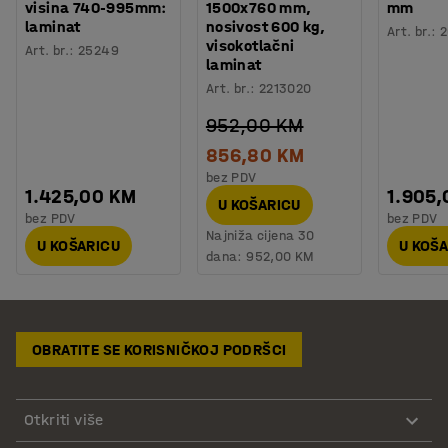
visina 740-995mm:
1500x760 mm,
mm
laminat
nosivost 600 kg,
Art. br.
:
2
visokotlačni
Art. br.
:
25249
laminat
Art. br.
:
2213020
952,00 KM
856,80 KM
bez PDV
1.425,00 KM
1.905
U KOŠARICU
bez PDV
bez PDV
Najniža cijena 30
U KOŠARICU
U KOŠ
dana:
952,00 KM
OBRATITE SE KORISNIČKOJ PODRŠCI
Otkriti više