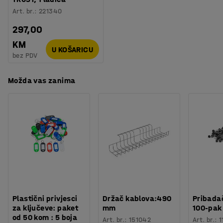
Težina
:
102,85
kg
dodatke koji pomažu kod organiziranja radnog prostora.
Art. br.
:
221340
Montaža
:
Dolazi nesastavljeno
Svi dodaci se prodaju posebno.
297,00
KM
U KOŠARICU
bez PDV
Možda vas zanima
Plastični privjesci
Držač kablova:490
Pribadač
za ključeve: paket
mm
100-pak
od 50 kom : 5 boja
Art. br.
:
151042
Art. br.
:
1