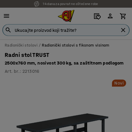
14 dana za povrat ne oštećene robe
7 godina garancije
Radionički stolovi
Radionički stolovi s fiksnom visinom
Radni stol TRUST
2500x760 mm, nosivost 300 kg, sa zaštitnom podlogom
Art. br.
:
2213016
Novi