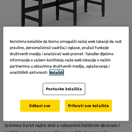
Koristimo kolačiće da bismo omogućili našoj web lokaciji da radi
pravilno, personalizirali sadržaj i oglase, pružali funkcije
društvenih medija i analizirali web promet. Također dijelimo
informacije o vašem korištenju naše web lokacije s našim
Slični proizvodi
partnerima u oblastima društvenih medija, oglašavanja i
analitičkih aktivnosti.
Kolačići
Postavke kolačića
Prikladno za radionicu i garažu
Odbaci sve
Prihvati sve kolačiće
Za zahtjevno korištenje
Štiti predmete od ogrebotina
Iznimno čvrst radni stol s robusnim čeličnim okvirom i