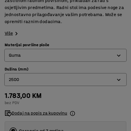
zaštitnom radnom površinom, prikladan za rad s
osjetljivim predmetima. Radni stol ima podesive noge za
jednostavno prilagođavanje vašim potrebama. Može se
opremiti raznim dodacima.
Više
Materijal površine ploče
Guma
Dužina (mm)
Guma
2500
Hrast parket
Laminat
1.783,00 KM
1500
bez PDV
Metal
2000
Dodaj na popis za kupovinu
Tvrda ploča
2500
Vinil
Garancja od 7 godina