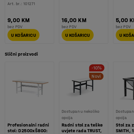
Art. br.
:
101271
9,00 KM
16,00 KM
5,00 
bez PDV
bez PDV
bez PDV
U KOŠARICU
U KOŠARICU
U KOŠ
Slični proizvodi
-10%
Novi
Dostupan u nekoliko
Dostupan 
opcija
opcija
Profesionalni radni
Radni stol za teške
Stol za 
stol: D2500xŠ800:
uvjete rada TRUST,
SMITH, 