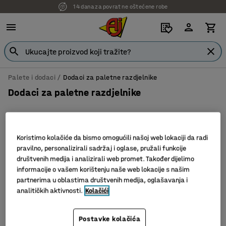
14 dana za povrat ne oštećene robe
Palete i dodaci
Dodaci za paletne razdjelnike
Dodaci za paletne razdjelnike
Koristimo kolačiće da bismo omogućili našoj web lokaciji da radi
Filter
Sortiraj
pravilno, personalizirali sadržaj i oglase, pružali funkcije
društvenih medija i analizirali web promet. Također dijelimo
4 proizvoda
informacije o vašem korištenju naše web lokacije s našim
partnerima u oblastima društvenih medija, oglašavanja i
analitičkih aktivnosti.
Kolačići
Postavke kolačića