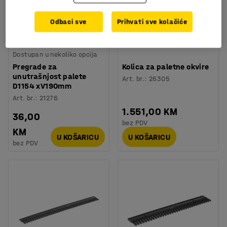
Odbaci sve
Prihvati sve kolačiće
Dostupan u nekoliko opcija
Pregrade za
Kolica za paletne okvire
unutrašnjost palete
Art. br.
:
26305
D1154 xV190mm
Art. br.
:
21276
1.551,00 KM
36,00
bez PDV
KM
U KOŠARICU
U KOŠARICU
bez PDV