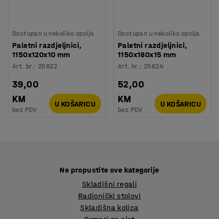
Dostupan u nekoliko opcija
Dostupan u nekoliko opcija
Paletni razdjeljnici,
Paletni razdjeljnici,
1150x120x10 mm
1150x180x15 mm
Art. br.
:
25822
Art. br.
:
25824
39,00
52,00
KM
KM
U KOŠARICU
U KOŠARICU
bez PDV
bez PDV
Ne propustite ove kategorije
Skladišni regali
Radionički stolovi
Skladišna kolica