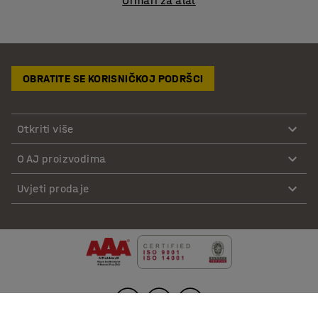
Ormari za alat
OBRATITE SE KORISNIČKOJ PODRŠCI
Otkriti više
O AJ proizvodima
Uvjeti prodaje