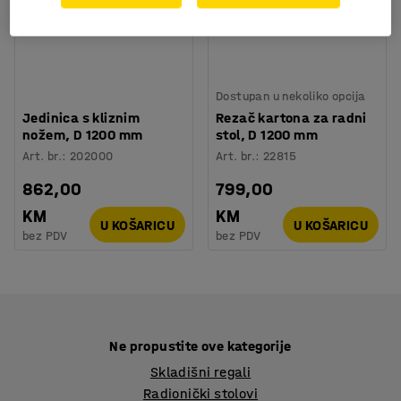
Dostupan u nekoliko opcija
Jedinica s kliznim
Rezač kartona za radni
nožem, D 1200 mm
stol, D 1200 mm
Art. br.
:
202000
Art. br.
:
22815
862,00
799,00
KM
KM
U KOŠARICU
U KOŠARICU
bez PDV
bez PDV
Ne propustite ove kategorije
Skladišni regali
Radionički stolovi