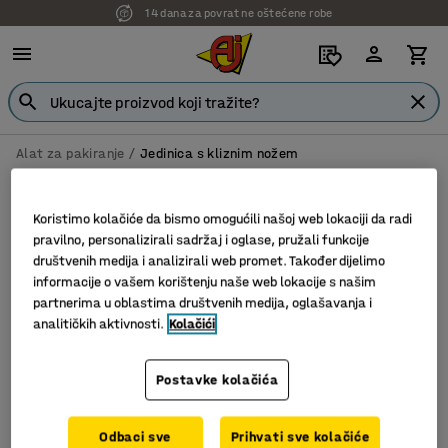
14 dana za povrat ne oštećene robe
Alat za pakiranje
Jedinica s kliznim nožem
Jedinica s kliznim nožem
Koristimo kolačiće da bismo omogućili našoj web lokaciji da radi
pravilno, personalizirali sadržaj i oglase, pružali funkcije
društvenih medija i analizirali web promet. Također dijelimo
Filter
Sortiraj
informacije o vašem korištenju naše web lokacije s našim
partnerima u oblastima društvenih medija, oglašavanja i
analitičkih aktivnosti.
Kolačići
2 proizvoda
Postavke kolačića
Odbaci sve
Prihvati sve kolačiće