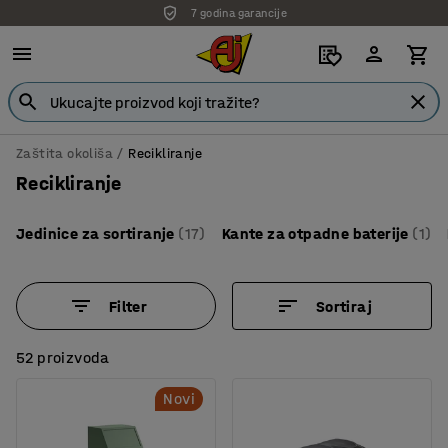
7 godina garancije
Zaštita okoliša
Recikliranje
Recikliranje
Jedinice za sortiranje
(17)
Kante za otpadne baterije
(1)
Filter
Sortiraj
52 proizvoda
Novi