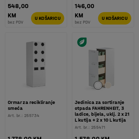
548,00
146,00
KM
KM
U KOŠARICU
U KOŠARICU
bez PDV
bez PDV
Ormar za recikliranje
Jedinica za sortiranje
smeća
otpada FAHRENHEIT, 3
ladice, bijela, uklj. 2 x 21
Art. br.
:
255734
L kutija + 2 x 10 L kutija
Art. br.
:
255471
1.778,00 KM
1.578,00 KM