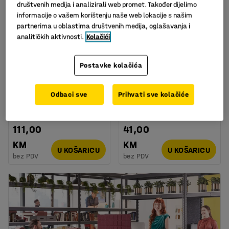
društvenih medija i analizirali web promet. Također dijelimo
informacije o vašem korištenju naše web lokacije s našim
partnerima u oblastima društvenih medija, oglašavanja i
analitičkih aktivnosti.
Kolačići
Postavke kolačića
Dostupan u nekoliko opcija
Kanta za sortiranje
Kutija za spremanje,
otpada: 1 kanta: 30l
435x560x395 mm, 55 L,
Odbaci sve
Prihvati sve kolačiće
bijela
Art. br.
:
246841
Art. br.
:
25232
111,00
41,00
KM
KM
U KOŠARICU
U KOŠARICU
bez PDV
bez PDV