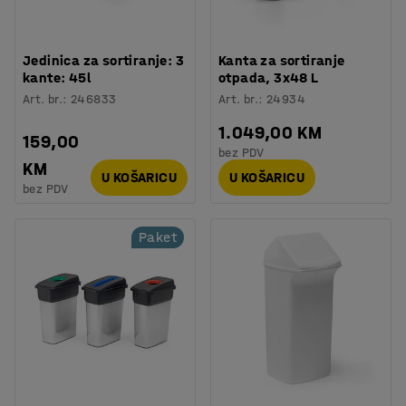
Jedinica za sortiranje: 3
Kanta za sortiranje
kante: 45l
otpada, 3x48 L
Art. br.
:
246833
Art. br.
:
24934
1.049,00 KM
159,00
bez PDV
KM
U KOŠARICU
U KOŠARICU
bez PDV
Paket