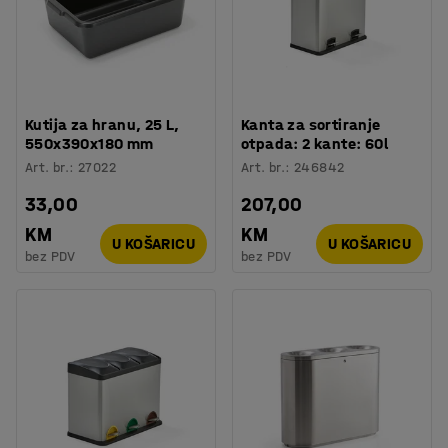
Kutija za hranu, 25 L,
Kanta za sortiranje
550x390x180 mm
otpada: 2 kante: 60l
Art. br.
:
27022
Art. br.
:
246842
33,00
207,00
KM
KM
U KOŠARICU
U KOŠARICU
bez PDV
bez PDV