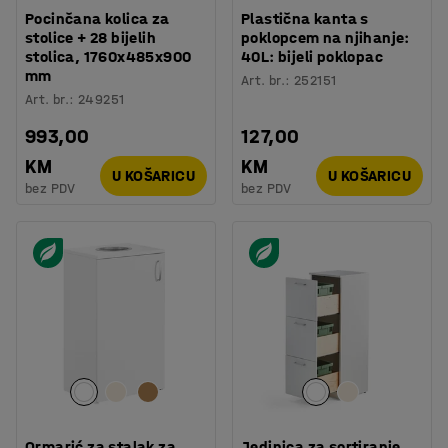
Pocinčana kolica za
Plastična kanta s
stolice + 28 bijelih
poklopcem na njihanje:
stolica, 1760x485x900
40L: bijeli poklopac
mm
Art. br.
:
252151
Art. br.
:
249251
993,00
127,00
KM
KM
U KOŠARICU
U KOŠARICU
bez PDV
bez PDV
Ormarić za stalak za
Jedinica za sortiranje