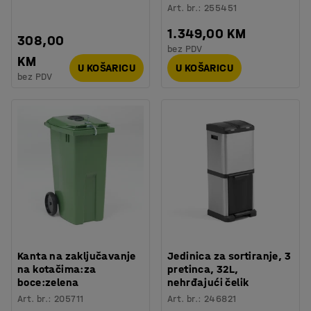
Art. br.
:
255451
1.349,00 KM
308,00
bez PDV
KM
U KOŠARICU
U KOŠARICU
bez PDV
Kanta na zaključavanje
Jedinica za sortiranje, 3
na kotačima:za
pretinca, 32L,
boce:zelena
nehrđajući čelik
Art. br.
:
205711
Art. br.
:
246821