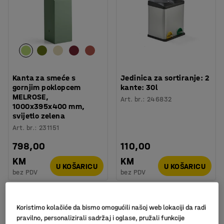
Kanta za smeće s
Jedinica za sortiranje: 2
gornjim poklopcem
kante: 30l
MELROSE,
Art. br.
:
246832
1000x395x400 mm,
svijetlo zelena
Art. br.
:
231151
798,00
110,00
KM
KM
U KOŠARICU
U KOŠARICU
bez PDV
bez PDV
Koristimo kolačiće da bismo omogućili našoj web lokaciji da radi
pravilno, personalizirali sadržaj i oglase, pružali funkcije