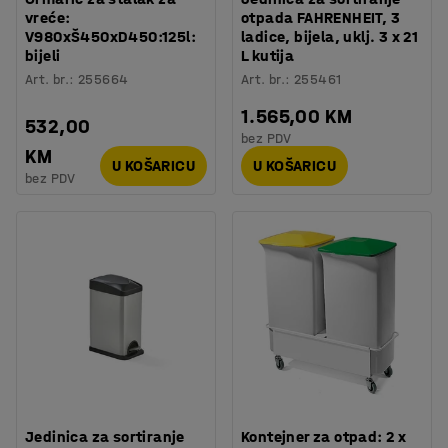
vreće:
otpada FAHRENHEIT, 3
V980xŠ450xD450:125l:
ladice, bijela, uklj. 3 x 21
bijeli
L kutija
Art. br.
:
255664
Art. br.
:
255461
1.565,00 KM
532,00
bez PDV
KM
U KOŠARICU
U KOŠARICU
bez PDV
Jedinica za sortiranje
Kontejner za otpad: 2 x