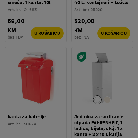
smeća: 1 kanta: 15l
40 L: kontejneri + kolica
Art. br.
:
246831
Art. br.
:
25229
58,00
320,00
KM
KM
U KOŠARICU
U KOŠARICU
bez PDV
bez PDV
Kanta za baterije
Jedinica za sortiranje
otpada FAHRENHEIT, 1
Art. br.
:
20574
ladica, bijela, uklj. 1 x
kanta + 2 x 10 L kutija