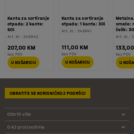
Kanta za sortiranje
Kanta za sortiranje
Metalna
otpada: 2 kante:
otpada: 1 kanta: 30l
smeće: 
60l
čelik: 3
Art. br.
:
246841
Art. br.
:
246842
Art. br.
:
1
111,00 KM
207,00 KM
133,0
bez PDV
bez PDV
bez PDV
U KOŠARICU
U KOŠARICU
U KOŠ
OBRATITE SE KORISNIČKOJ PODRŠCI
Otkriti više
O AJ proizvodima