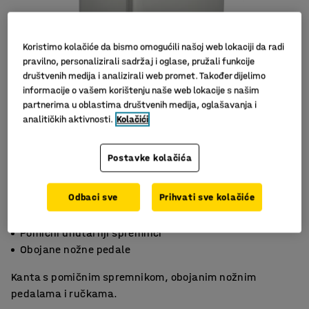
Koristimo kolačiće da bismo omogućili našoj web lokaciji da radi
pravilno, personalizirali sadržaj i oglase, pružali funkcije
društvenih medija i analizirali web promet. Također dijelimo
informacije o vašem korištenju naše web lokacije s našim
partnerima u oblastima društvenih medija, oglašavanja i
analitičkih aktivnosti.
Kolačići
Slični proizvodi
Postavke kolačića
Odbaci sve
Prihvati sve kolačiće
Nehrđajući čelik
Pomični unutarnji spremnici
Obojane nožne pedale
Kanta s pomičnim spremnikom, obojanim nožnim
pedalama i ručkama.