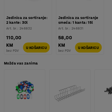
okruženja ili javna mjesta gdje je protok ljudi dosta velik.
Jedinica za sortiranje:
Jedinica za sortiranje
2 kante: 30l
smeća: 1 kanta: 15l
Art. br.
:
246832
Art. br.
:
246831
110,00
58,00
KM
KM
U KOŠARICU
U KOŠARICU
bez PDV
bez PDV
Možda vas zanima