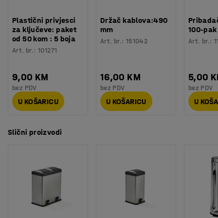
Plastični privjesci
Držač kablova:490
Pribadač
za ključeve: paket
mm
100-pak
od 50 kom : 5 boja
Art. br.
:
151042
Art. br.
:
1
Art. br.
:
101271
9,00 KM
16,00 KM
5,00 
bez PDV
bez PDV
bez PDV
U KOŠARICU
U KOŠARICU
U KOŠ
Slični proizvodi