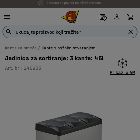
7 godina garancije
Kante za smeće
Kante s nožnim otvaranjem
Jedinica za sortiranje: 3 kante: 45l
Art. br.
:
246833
Prikaži u AR