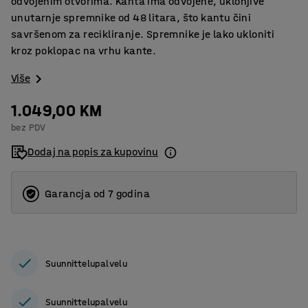
odvojenim otvorima. Kanta ima odvojene, uklonjive
unutarnje spremnike od 48 litara, što kantu čini
savršenom za recikliranje. Spremnike je lako ukloniti
kroz poklopac na vrhu kante.
Više
1.049,00 KM
bez PDV
Dodaj na popis za kupovinu
Garancja od 7 godina
Suunnittelupalvelu
Suunnittelupalvelu