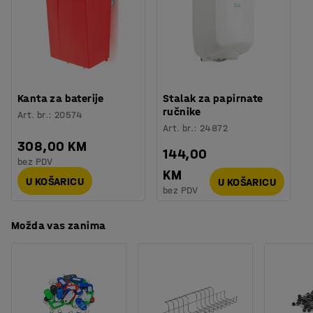
smeće ili alternativno izvadite unutarnji spremnik.
Poklopac se može zaključati. Na kantu za smeće stavite
naljepnice za recikliranje kako biste olakšali bacanje
smeća u odgovarajući dio kante
Kanta za baterije
Stalak za papirnate
ručnike
Art. br.
:
20574
Art. br.
:
24872
308,00 KM
144,00
bez PDV
KM
U KOŠARICU
U KOŠARICU
bez PDV
Možda vas zanima