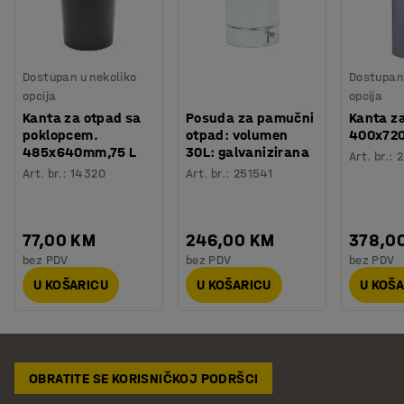
Dostupan u nekoliko
Dostupan 
opcija
opcija
Kanta za otpad sa
Posuda za pamučni
Kanta za
poklopcem.
otpad: volumen
400x720
485x640mm,75 L
30L: galvanizirana
Art. br.
:
2
Art. br.
:
14320
Art. br.
:
251541
77,00 KM
246,00 KM
378,0
bez PDV
bez PDV
bez PDV
U KOŠARICU
U KOŠARICU
U KOŠ
OBRATITE SE KORISNIČKOJ PODRŠCI