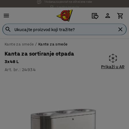
7 godina garancije
Kante za smeće
Kante za smeće
Kanta za sortiranje otpada
3x48 L
Prikaži u AR
Art. br.
:
24934