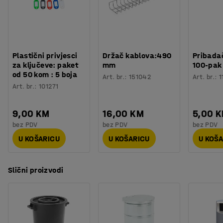
Plastični privjesci
Držač kablova:490
Pribadač
za ključeve: paket
mm
100-pak
od 50 kom : 5 boja
Art. br.
:
151042
Art. br.
:
1
Art. br.
:
101271
9,00 KM
16,00 KM
5,00 
bez PDV
bez PDV
bez PDV
U KOŠARICU
U KOŠARICU
U KOŠ
Slični proizvodi