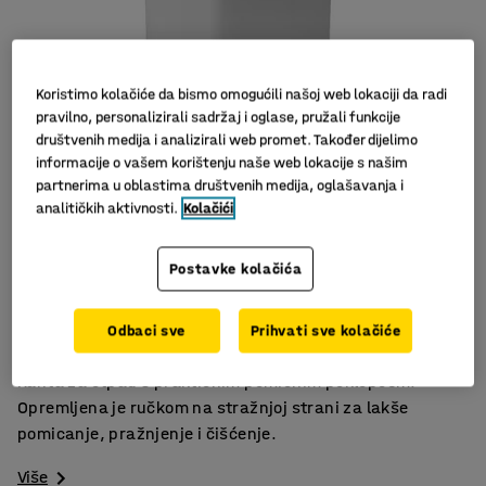
Koristimo kolačiće da bismo omogućili našoj web lokaciji da radi
pravilno, personalizirali sadržaj i oglase, pružali funkcije
društvenih medija i analizirali web promet. Također dijelimo
informacije o vašem korištenju naše web lokacije s našim
partnerima u oblastima društvenih medija, oglašavanja i
analitičkih aktivnosti.
Kolačići
Slični proizvodi
Postavke kolačića
Pomičan poklopac
Ručke za lako korištenje
Odbaci sve
Prihvati sve kolačiće
Mala težina
Kanta za otpad s praktičnim pomičnim poklopcem.
Opremljena je ručkom na stražnjoj strani za lakše
pomicanje, pražnjenje i čišćenje.
Više