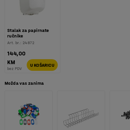
Težina
:
2,32
kg
Stalak za papirnate
ručnike
Art. br.
:
24872
144,00
KM
U KOŠARICU
bez PDV
Možda vas zanima