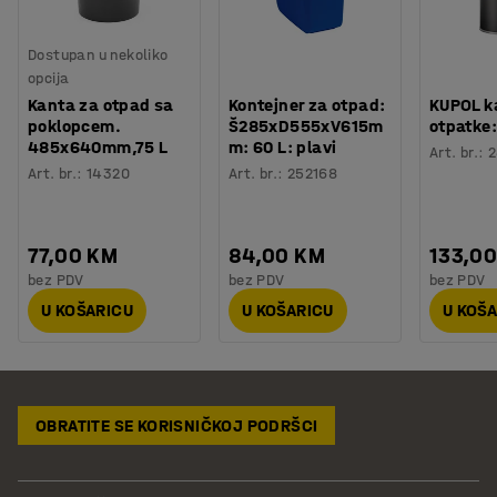
Dostupan u nekoliko
opcija
Kanta za otpad sa
Kontejner za otpad:
KUPOL k
poklopcem.
Š285xD555xV615m
otpatke:
485x640mm,75 L
m: 60 L: plavi
Art. br.
:
2
Art. br.
:
14320
Art. br.
:
252168
77,00 KM
84,00 KM
133,0
bez PDV
bez PDV
bez PDV
U KOŠARICU
U KOŠARICU
U KOŠ
OBRATITE SE KORISNIČKOJ PODRŠCI