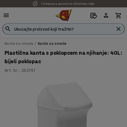
14 dana za povrat ne oštećene robe
Kante za smeće
Kante za smeće
Plastična kanta s poklopcem na njihanje: 40L:
bijeli poklopac
Art. br.
:
252151