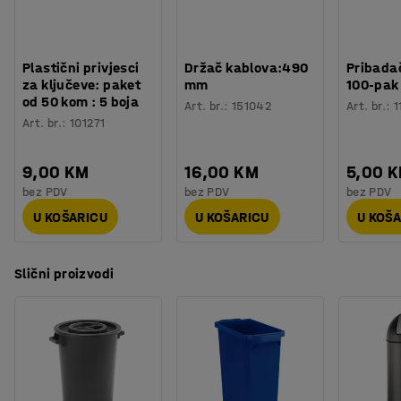
Plastični privjesci
Držač kablova:490
Pribadač
za ključeve: paket
mm
100-pak
od 50 kom : 5 boja
Art. br.
:
151042
Art. br.
:
1
Art. br.
:
101271
9,00 KM
16,00 KM
5,00 
bez PDV
bez PDV
bez PDV
U KOŠARICU
U KOŠARICU
U KOŠ
Slični proizvodi