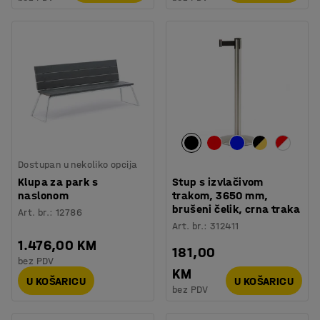
Dostupan u nekoliko opcija
Klupa za park s
Stup s izvlačivom
naslonom
trakom, 3650 mm,
brušeni čelik, crna traka
Art. br.
:
12786
Art. br.
:
312411
1.476,00 KM
181,00
bez PDV
KM
U KOŠARICU
U KOŠARICU
bez PDV