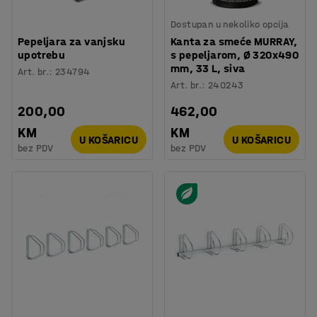
Dostupan u nekoliko opcija
Pepeljara za vanjsku
Kanta za smeće MURRAY,
upotrebu
s pepeljarom, Ø 320x490
mm, 33 L, siva
Art. br.
:
234794
Art. br.
:
240243
200,00
462,00
KM
KM
U KOŠARICU
U KOŠARICU
bez PDV
bez PDV