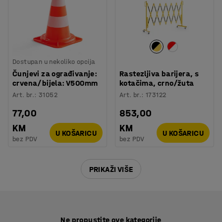
Dostupan u nekoliko opcija
Čunjevi za ograđivanje:
Rastezljiva barijera, s
crvena/bijela: V500mm
kotačima, crno/žuta
Art. br.
:
31052
Art. br.
:
173122
77,00
853,00
KM
KM
U KOŠARICU
U KOŠARICU
bez PDV
bez PDV
PRIKAŽI VIŠE
Ne propustite ove kategorije