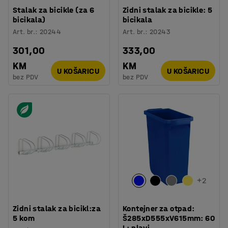
Stalak za bicikle (za 6
Zidni stalak za bicikle: 5
bicikala)
bicikala
Art. br.
:
20244
Art. br.
:
20243
301,00
333,00
KM
KM
U KOŠARICU
U KOŠARICU
bez PDV
bez PDV
+
2
Zidni stalak za bicikl:za
Kontejner za otpad:
5 kom
Š285xD555xV615mm: 60
L: plavi