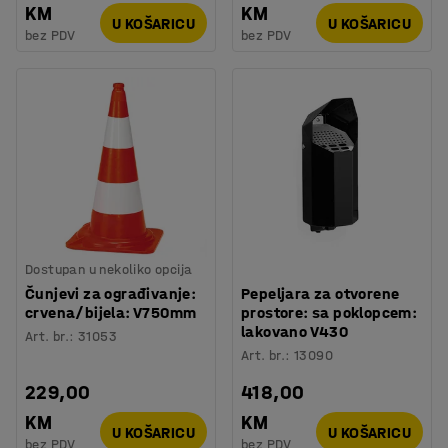
KM
KM
U KOŠARICU
U KOŠARICU
bez PDV
bez PDV
Dostupan u nekoliko opcija
Čunjevi za ograđivanje:
Pepeljara za otvorene
crvena/bijela: V750mm
prostore: sa poklopcem:
lakovano V430
Art. br.
:
31053
Art. br.
:
13090
229,00
418,00
KM
KM
U KOŠARICU
U KOŠARICU
bez PDV
bez PDV