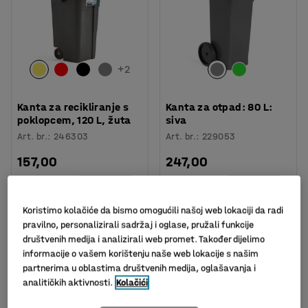
+
2
Kanta za recikliranje s
Kanta za otpad: 80 L:
poklopcem, 120 L, žuta
siva
Art. br.
:
246303
Art. br.
:
229053
157,00
247,00
KM
KM
U KOŠARICU
U KOŠARICU
bez PDV
bez PDV
Koristimo kolačiće da bismo omogućili našoj web lokaciji da radi
pravilno, personalizirali sadržaj i oglase, pružali funkcije
društvenih medija i analizirali web promet. Također dijelimo
informacije o vašem korištenju naše web lokacije s našim
partnerima u oblastima društvenih medija, oglašavanja i
analitičkih aktivnosti.
Kolačići