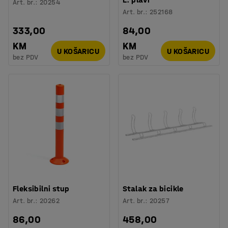
Art. br.
:
20254
Art. br.
:
252168
333,00
84,00
KM
KM
U KOŠARICU
U KOŠARICU
bez PDV
bez PDV
Fleksibilni stup
Stalak za bicikle
Art. br.
:
20262
Art. br.
:
20257
86,00
458,00