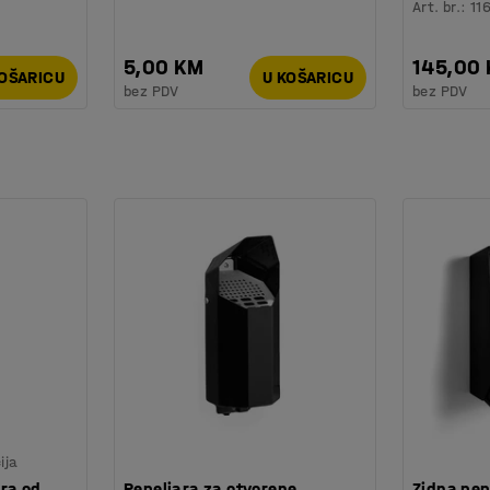
Art. br.
:
11
5,00 KM
145,00
KOŠARICU
U KOŠARICU
bez PDV
bez PDV
ija
ra od
Pepeljara za otvorene
Zidna pep