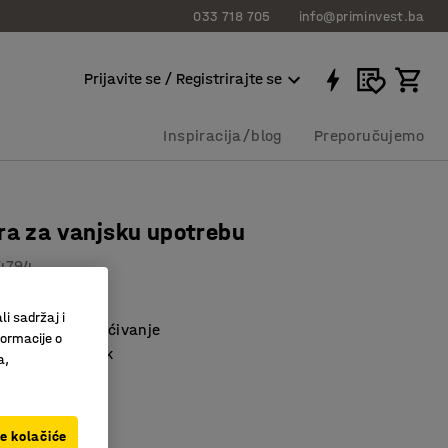
033 718 705
info@priminvest.ba
Prijavite se / Registrirajte se
Inspiracija/blog
Preporučujemo
ra za vanjsku upotrebu
4794
li sadržaj i
 vijci za pričvršćivanje
formacije o
utarnji spremnik
a,
 KM
ve kolačiće