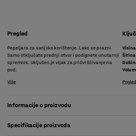
Pregled
Klju
Pepeljara za vanjsko korištenje. Lako se prazni.
Visina
Samo otključate prednji otvor i podignete unutarnji
Širina
spremnik. Uključen je vijak za pričvršćivanje na
Dubin
pod.
Volum
Više
Pogled
Informacije o proizvodu
Jednostavna, čvrsta i stabilna pepeljara dizajnirana za 
Specifikacije proizvoda
Pepeljara doprinosi čistom okruženju. Izrađena je obojan
pričvrstiti na tlo radi dodatne stabilnosti pomoću isporuč