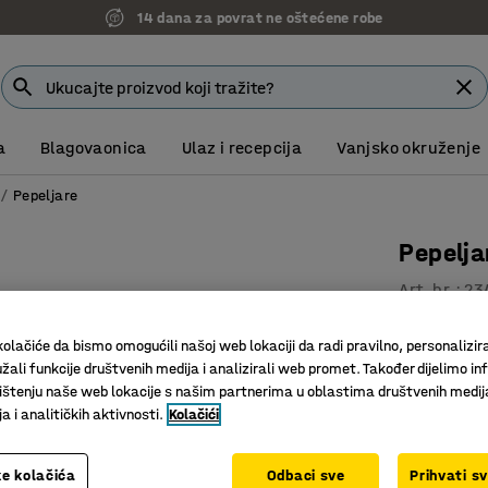
14 dana za povrat ne oštećene robe
a
Blagovaonica
Ulaz i recepcija
Vanjsko okruženje
Pepeljare
Pepelja
Art. br.
:
23
S bravom
olačiće da bismo omogućili našoj web lokaciji da radi pravilno, personalizira
Uključeni
žali funkcije društvenih medija i analizirali web promet. Također dijelimo in
Veliki un
štenju naše web lokacije s našim partnerima u oblastima društvenih medij
 i analitičkih aktivnosti.
Kolačići
200,00
bez PDV
e kolačića
Odbaci sve
Prihvati s