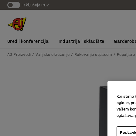
Isključuje PDV
Ured i konferencija
Industrija i skladište
Garderob
AJ Proizvodi
Vanjsko okruženje
Rukovanje otpadom
Pepeljare
Koristimo k
oglase, pru
vašem kori
oglašavanja
Postavk