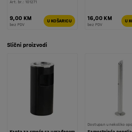
Art. br.
:
101271
9,00 KM
16,00 KM
U KOŠARICU
U 
bez PDV
bez PDV
Slični proizvodi
Dostupan u nekoliko opc
Kanta za smeće sa ugrađenom
Samostojeća pepelja