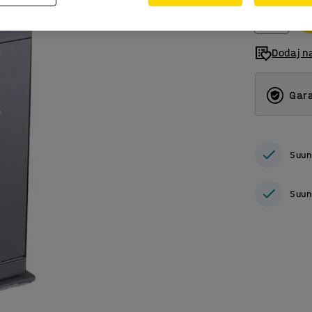
Dodaj n
Gara
Suun
Suun