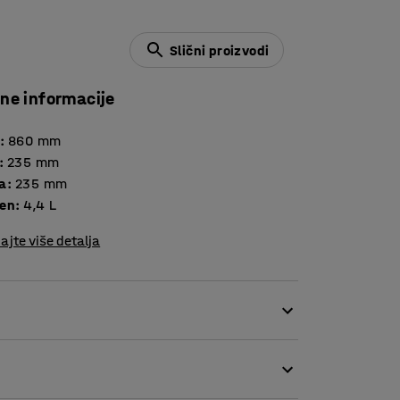
Slični proizvodi
čne informacije
:
860
mm
:
235
mm
a
:
235
mm
en
:
4,4
L
ajte više detalja
vanjsku upotrebu na javnim površinama.
og metala presvučenog prahom i može se
enih vijaka. Male rupe na vrhu dovoljno su