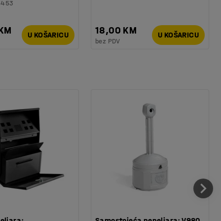
6453
 KM
18,00 KM
U KOŠARICU
U KOŠARICU
bez PDV
eljara:
Samostojeća pepeljara: V980