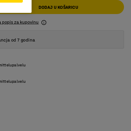
DODAJ U KOŠARICU
a popis za kupovinu
ncja od 7 godina
nittelupalvelu
nittelupalvelu