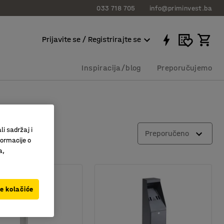
033 718 705
info@priminvest.ba
Prijavite se / Registrirajte se
Inspiracija/blog
Preporučujemo
li sadržaj i
Preporučeno
formacije o
a,
ve kolačiće