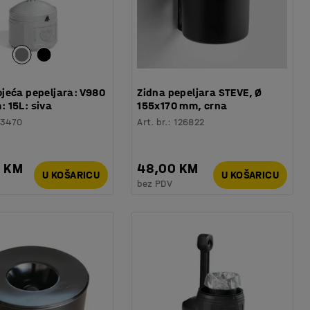
jeća pepeljara: V980
Zidna pepeljara STEVE, Ø
 15L: siva
155x170 mm, crna
23470
Art. br.
:
126822
0 KM
48,00 KM
U KOŠARICU
U KOŠARICU
bez PDV