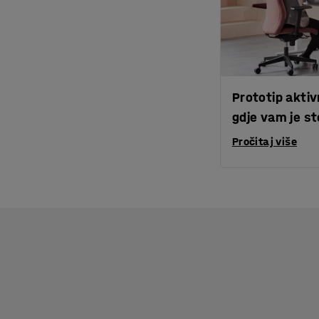
Prototip aktiv
gdje vam je st
Pročitaj više