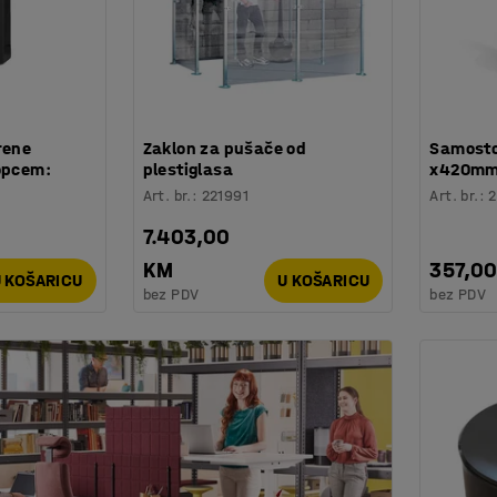
rene
Zaklon za pušače od
Samosto
lopcem:
plestiglasa
x420mm:
Art. br.
:
221991
Art. br.
:
7.403,00
KM
357,0
 KOŠARICU
U KOŠARICU
bez PDV
bez PDV