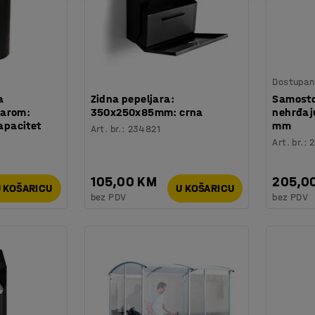
Dostupan 
a
Zidna pepeljara:
Samosto
jarom:
350x250x85mm: crna
nehrđaj
pacitet
mm
Art. br.
:
234821
Art. br.
:
105,00 KM
205,0
 KOŠARICU
U KOŠARICU
bez PDV
bez PDV