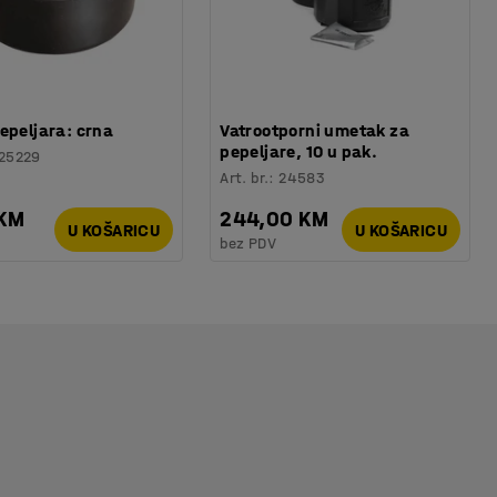
epeljara: crna
Vatrootporni umetak za
pepeljare, 10 u pak.
25229
Art. br.
:
24583
 KM
244,00 KM
U KOŠARICU
U KOŠARICU
bez PDV