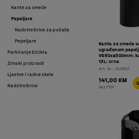
Kante za smeće
Pepeljare
Nadstrešnice za pušače
Pepeljare
Kanta za smeće s
ugrađenom pepel
Parkiranje bicikla
V650xø300mm: ka
13L: crna
Zimski proizvodi
Art. br.
:
246621
Ljestve i radne skele
141,00 KM
U
Nadstrešnice
bez PDV