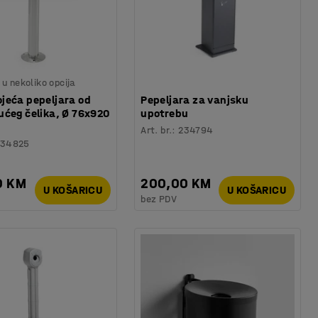
u nekoliko opcija
jeća pepeljara od
Pepeljara za vanjsku
ućeg čelika, Ø 76x920
upotrebu
Art. br.
:
234794
234825
0 KM
200,00 KM
U KOŠARICU
U KOŠARICU
bez PDV