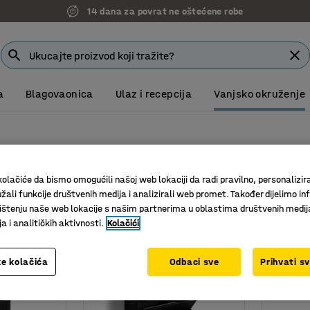
14 dana za povrat ne oštećene robe
a
Blagovaonica
Ulaz i recepcija
Vanjsko okruženje
olačiće da bismo omogućili našoj web lokaciji da radi pravilno, personalizira
Visina
Dubina
Materijal
Težina
žali funkcije društvenih medija i analizirali web promet. Također dijelimo in
štenju naše web lokacije s našim partnerima u oblastima društvenih medij
 i analitičkih aktivnosti.
Kolačići
e kolačića
Odbaci sve
Prihvati s