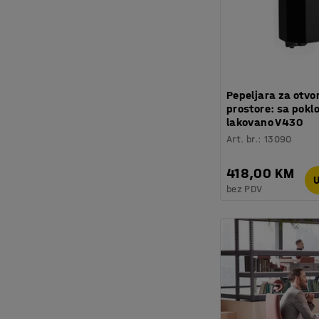
Pepeljara za otvo
prostore: sa pok
lakovano V430
Art. br.
:
13090
418,00 KM
U
bez PDV