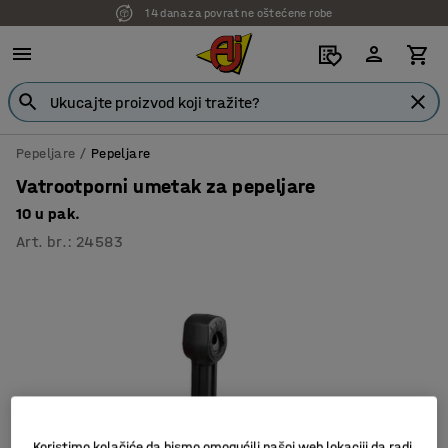
14 dana za povrat ne oštećene robe
Pepeljare
Pepeljare
Vatrootporni umetak za pepeljare
10 u pak.
Art. br.
:
24583
Koristimo kolačiće da bismo omogućili našoj web lokaciji da radi