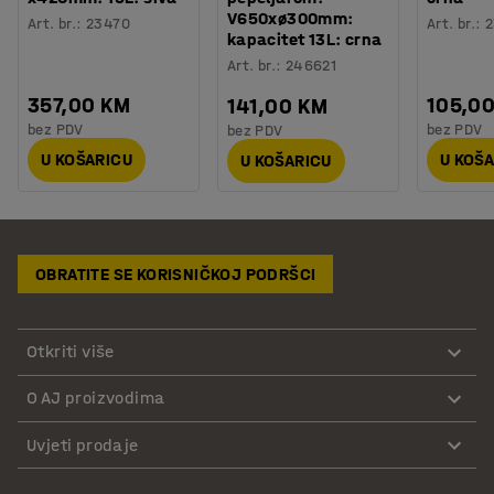
V650xø300mm:
Art. br.
:
23470
Art. br.
:
2
kapacitet 13L: crna
Art. br.
:
246621
357,00 KM
105,0
141,00 KM
bez PDV
bez PDV
bez PDV
U KOŠARICU
U KOŠ
U KOŠARICU
OBRATITE SE KORISNIČKOJ PODRŠCI
Otkriti više
O AJ proizvodima
Uvjeti prodaje