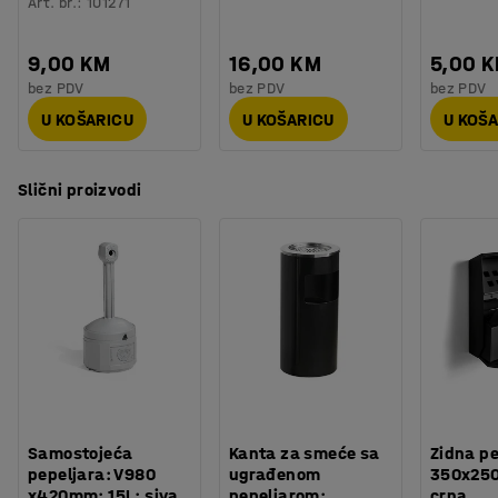
Art. br.
:
101271
9,00 KM
16,00 KM
5,00 
bez PDV
bez PDV
bez PDV
U KOŠARICU
U KOŠARICU
U KOŠ
Slični proizvodi
Samostojeća
Kanta za smeće sa
Zidna pe
pepeljara: V980
ugrađenom
350x25
x420mm: 15L: siva
pepeljarom:
crna