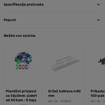
Specifikacije proizvoda
Visina
:
450
mm
Popust
Širina
:
500
mm
Potreban broj osoba
:
1
Procjena vremena
:
5
Min
Preuzmite upute za održavanjen
Možda vas zanima
Težina
:
0,6
kg
Plastični privjesci
Držač kablova:490
Pribadač
za ključeve: paket
mm
100-pak
od 50 kom : 5 boja
Art. br.
:
151042
Art. br.
:
1