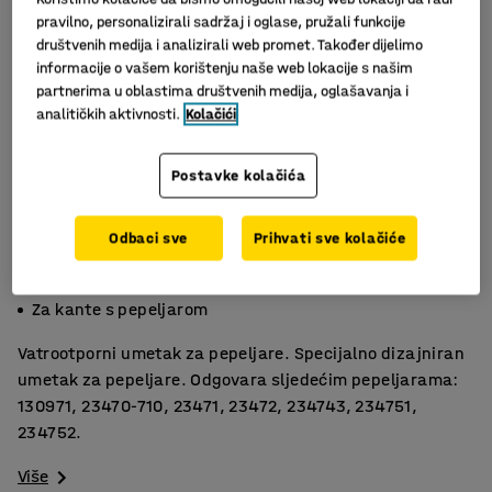
pravilno, personalizirali sadržaj i oglase, pružali funkcije
društvenih medija i analizirali web promet. Također dijelimo
informacije o vašem korištenju naše web lokacije s našim
partnerima u oblastima društvenih medija, oglašavanja i
analitičkih aktivnosti.
Kolačići
Postavke kolačića
Odbaci sve
Prihvati sve kolačiće
Slični proizvodi
Posebno dizajnirana vreća
Za kante s pepeljarom
Vatrootporni umetak za pepeljare. Specijalno dizajniran
umetak za pepeljare. Odgovara sljedećim pepeljarama:
130971, 23470-710, 23471, 23472, 234743, 234751,
234752.
Više