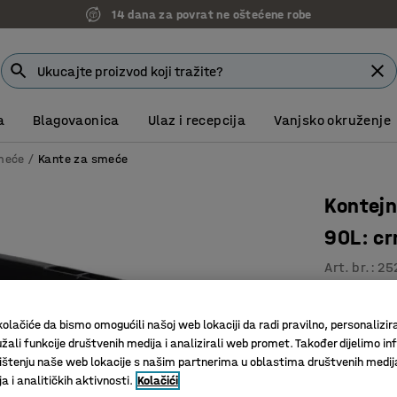
14 dana za povrat ne oštećene robe
a
Blagovaonica
Ulaz i recepcija
Vanjsko okruženje
meće
Kante za smeće
Kontej
90L: cr
Art. br.
:
25
Dvije ruč
Lako se č
olačiće da bismo omogućili našoj web lokaciji da radi pravilno, personalizira
žali funkcije društvenih medija i analizirali web promet. Također dijelimo in
Izdržljiv
štenju naše web lokacije s našim partnerima u oblastima društvenih medij
Boja
:
Crna
 i analitičkih aktivnosti.
Kolačići