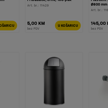
Ø800 mm
Art. br.
:
11429
Art. br.
:
11
5,00 KM
145,00
KOŠARICU
U KOŠARICU
bez PDV
bez PDV