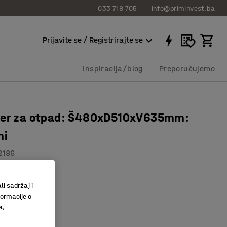
033 718 705
info@priminvest.ba
Prijavite se / Registrirajte se
Inspiracija/blog
Preporučujemo
ner za otpad: Š480xD510xV635mm:
ni
2186
ke
iste
li sadržaj i
formacije o
a plastika
a,