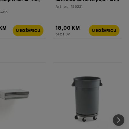
Art. br.
:
125221
6453
 KM
18,00 KM
U KOŠARICU
U KOŠARICU
bez PDV