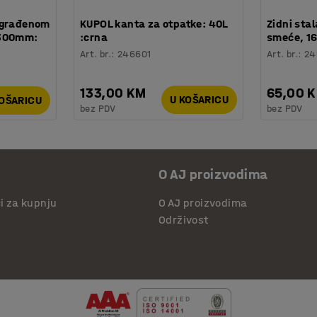
ugrađenom
KUPOL kanta za otpatke: 40L
Zidni sta
ø300mm:
:crna
smeće, 1
Art. br.
:
246601
Art. br.
:
24
133,00 KM
65,00 
U KOŠARICU
KOŠARICU
bez PDV
bez PDV
O AJ proizvodima
či za kupnju
O AJ proizvodima
Održivost