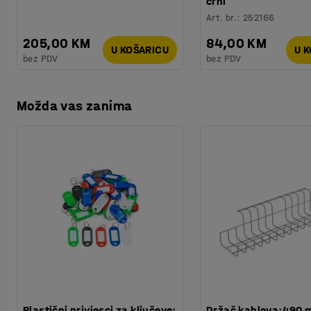
crni
Art. br.
:
252166
205,00 KM
84,00 KM
U KOŠARICU
U 
bez PDV
bez PDV
Možda vas zanima
Plastični privjesci za ključeve:
Držač kablova:490