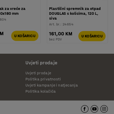
lak za vreće za
Plastični spremnik za otpad
60x180 mm
DOUGLAS s kolicima, 120 L,
siva
604
Art. br.
:
24654
KM
161,00 KM
U KOŠARICU
U KOŠARICU
bez PDV
Uvjeti prodaje
Uvjeti prodaje
Politika privatnosti
Uvjeti kampanje i natjecanja
Politika kolačića