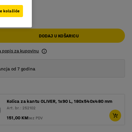
ve kolačiće
KM
DODAJ U KOŠARICU
a popis za kupovinu
ncja od 7 godina
Kolica za kantu OLIVER, 1x90 L, 180x540x480 mm
Art. br.: 252102
151,00 KM
bez PDV