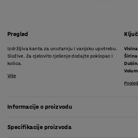
Pregled
Klju
Izdržljiva kanta za unutarnju i vanjsku upotrebu.
Visina
Složive. Za cjelovito rješenje dodajte poklopac i
Širina
kolica.
Dubin
Volum
Više
Pogled
Informacije o proizvodu
Pojednostavnite razvrstavanje otpada praktičnim plasti
Specifikacije proizvoda
nekoliko različitih boja, što olakšava izradu učinkovitog
otpad izrađena je od plastike koja se lako čisti i pogodna