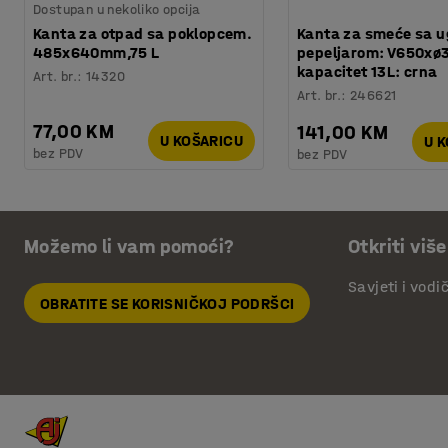
Dostupan u nekoliko opcija
Kanta za otpad sa poklopcem.
Kanta za smeće sa 
485x640mm,75 L
pepeljarom: V650x
kapacitet 13L: crna
Art. br.
:
14320
Art. br.
:
246621
77,00 KM
141,00 KM
U KOŠARICU
U 
bez PDV
bez PDV
Možemo li vam pomoći?
Otkriti više
Savjeti i vodi
OBRATITE SE KORISNIČKOJ PODRŠCI