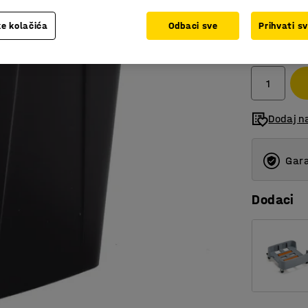
e kolačića
Odbaci sve
Prihvati s
115,00 
bez PDV
Dodaj n
Gara
Dodaci