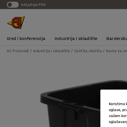
Isključuje PDV
Ured i konferencija
Industrija i skladište
Garderob
AJ Proizvodi
Industrija i skladište
Zaštita okoliša
Kante za s
Koristimo k
oglase, pru
vašem kori
oglašavanja