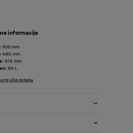
čne informacije
:
610
mm
:
490
mm
a
:
510
mm
en
:
90
L
ajte više detalja
čnim kantama za smeće. Kanta je dostupna u
 sustava za razvrstavanje otpada. Kanta za
 je za upotrebu u vrlo prometnim područjima.