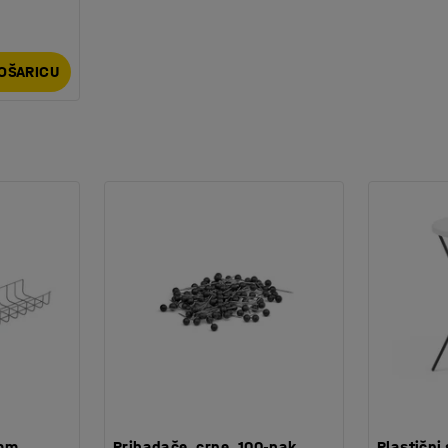
KOŠARICU
 mm
Pribadače, crne, 100-pak
Plastični 