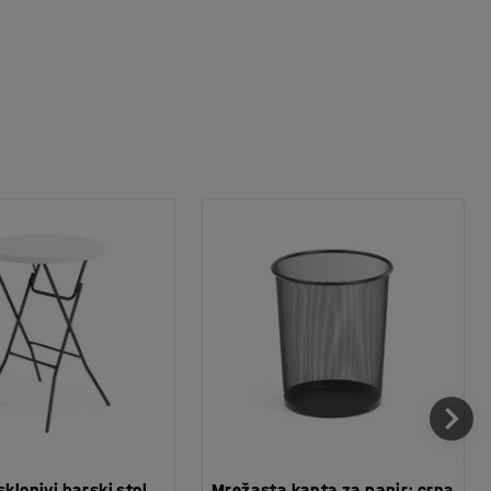
sklopivi barski stol,
Mrežasta kanta za papir: crna