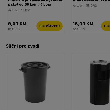
paket od 50 kom : 5 boja
Art. br.
:
151042
Art. br.
:
101271
9,00 KM
16,00 KM
U KOŠARICU
U 
bez PDV
bez PDV
Slični proizvodi