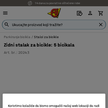
14 dana za povrat ne oštećene robe
Parkiranje bicikla
Stalci za bicikle
Zidni stalak za bicikle: 5 bicikala
Art. br.
:
20243
Koristimo kolačiće da bismo omogućili našoj web lokaciji da radi