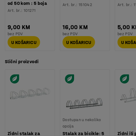
od 50 kom : 5 boja
Art. br.
:
151042
Art. br.
:
1
Art. br.
:
101271
9,00 KM
16,00 KM
5,00 
bez PDV
bez PDV
bez PDV
U KOŠARICU
U KOŠARICU
U KOŠ
Slični proizvodi
Dostupan u nekoliko
opcija
Zidni stalak za
Stalak za bicikle: 5
Zidni ili