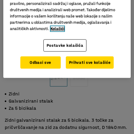
pravilno, personalizirali sadržaj i oglase, pružali funkcije
društvenih medija i analizirali web promet. Također dijelimo
informacije o vašem korištenju naše web lokacije s našim
partnerima u oblastima društvenih medija, oglašavanja i
analitičkih aktivnosti.
Kolačići
Postavke kolačića
Slični proizvodi
Odbaci sve
Prihvati sve kolačiće
Zidni
Galvanizirani stalak
Za 5 bicikala
Zidni galvanizirani stalak za 5 bicikala. 3 točke za
pričvrščavanje na zid za dodatnu sigurnost, D 1840 mm.