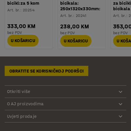
bicikl:za 5 kom
bicikala:
za bicikl
250x1320x330mm:
bicikala
Art. br.
:
20254
Art. br.
:
20241
Art. br.
:
2
333,00 KM
238,00 KM
353,0
bez PDV
bez PDV
bez PDV
U KOŠARICU
U KOŠARICU
U KOŠ
OBRATITE SE KORISNIČKOJ PODRŠCI
Otkriti više
O AJ proizvodima
Uvjeti prodaje