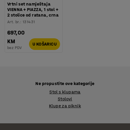
Vrtni set namještaja
VIENNA + PIAZZA, 1 stol +
2 stolice od ratana, crna
Art. br.
:
131431
697,00
KM
U KOŠARICU
bez PDV
Ne propustite ove kategorije
Stol s klupama
Stolovi
Klupe za piknik