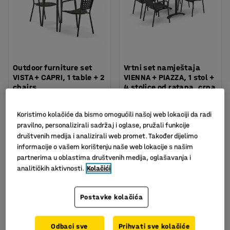
Outdoor furniture set
Vrtni set namještaja
VISTA + CAPRI, 1 table + 2
VIENNA + PIAZZA, 1 stol +
chairs
4 stolice od ratana, crna
Art. br.
:
131961
Art. br.
:
131432
Koristimo kolačiće da bismo omogućili našoj web lokaciji da radi
1.210,00 KM
549,00
pravilno, personalizirali sadržaj i oglase, pružali funkcije
bez PDV
društvenih medija i analizirali web promet. Također dijelimo
KM
U KOŠARICU
U KOŠARICU
informacije o vašem korištenju naše web lokacije s našim
bez PDV
partnerima u oblastima društvenih medija, oglašavanja i
analitičkih aktivnosti.
Kolačići
Paket
Paket
Postavke kolačića
Odbaci sve
Prihvati sve kolačiće