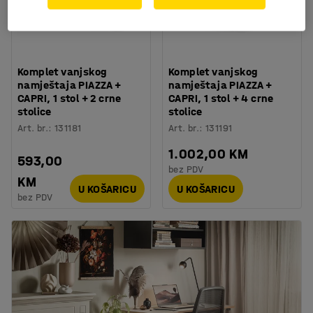
Komplet vanjskog
Komplet vanjskog
namještaja PIAZZA +
namještaja PIAZZA +
CAPRI, 1 stol + 2 crne
CAPRI, 1 stol + 4 crne
stolice
stolice
Art. br.
:
131181
Art. br.
:
131191
1.002,00 KM
593,00
bez PDV
KM
U KOŠARICU
U KOŠARICU
bez PDV