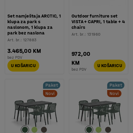
Set namještaja ARCTIC, 1
Outdoor furniture set
klupa za park s
VISTA + CAPRI, 1 table + 4
naslonom, 1 klupa za
chairs
park bez naslona
Art. br.
:
131960
Art. br.
:
127883
3.465,00 KM
972,00
bez PDV
KM
U KOŠARICU
U KOŠARICU
bez PDV
Paket
Paket
Novi
Novi