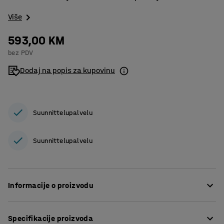
Više
593,00 KM
bez PDV
Dodaj na popis za kupovinu
Suunnittelupalvelu
Suunnittelupalvelu
Informacije o proizvodu
Atraktivan set namještaja za vanjsku upotrebu.
Specifikacije proizvoda