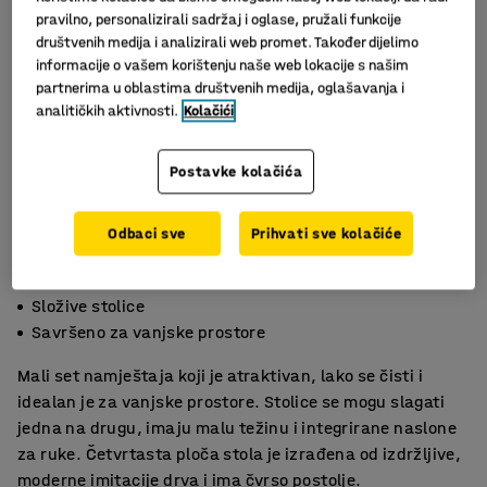
pravilno, personalizirali sadržaj i oglase, pružali funkcije
društvenih medija i analizirali web promet. Također dijelimo
informacije o vašem korištenju naše web lokacije s našim
partnerima u oblastima društvenih medija, oglašavanja i
analitičkih aktivnosti.
Kolačići
Postavke kolačića
Odbaci sve
Prihvati sve kolačiće
Moderan dizajn
Složive stolice
Savršeno za vanjske prostore
Mali set namještaja koji je atraktivan, lako se čisti i
idealan je za vanjske prostore. Stolice se mogu slagati
jedna na drugu, imaju malu težinu i integrirane naslone
za ruke. Četvrtasta ploča stola je izrađena od izdržljive,
moderne imitacije drva i ima čvrso postolje.