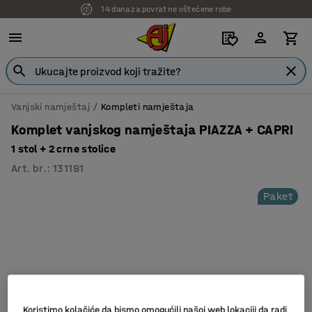
14 dana za povrat ne oštećene robe
Vanjski namještaj
Kompleti namještaja
Komplet vanjskog namještaja PIAZZA + CAPRI
1 stol + 2 crne stolice
Art. br.
:
131181
Paket
Koristimo kolačiće da bismo omogućili našoj web lokaciji da radi