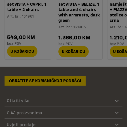
set VISTA + CAPRI, 1
set VISTA + BELIZE, 1
namješt
table + 2 chairs
table and 4 chairs
+ PIAZZA,
with armrests, dark
stolice 
Art. br.
:
131961
green
crna
Art. br.
:
131963
Art. br.
:
1
549,00 KM
1.366,00 KM
1.210,
bez PDV
bez PDV
bez PDV
U KOŠARICU
U KOŠARICU
U KOŠ
OBRATITE SE KORISNIČKOJ PODRŠCI
Otkriti više
O AJ proizvodima
Uvjeti prodaje