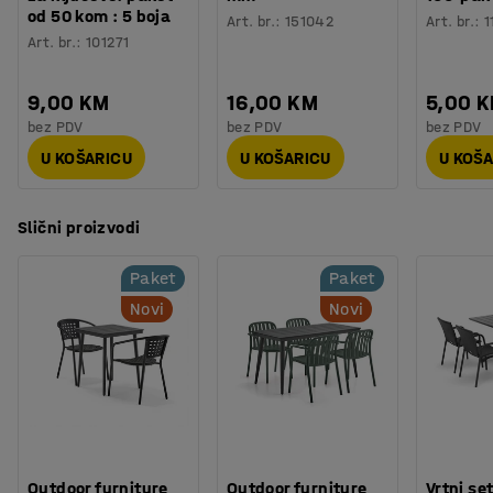
od 50 kom : 5 boja
Art. br.
:
151042
Art. br.
:
1
Art. br.
:
101271
9,00 KM
16,00 KM
5,00 
bez PDV
bez PDV
bez PDV
U KOŠARICU
U KOŠARICU
U KOŠ
Slični proizvodi
Paket
Paket
Novi
Novi
Outdoor furniture
Outdoor furniture
Vrtni se