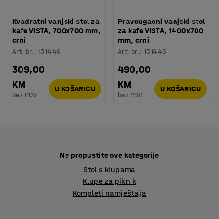
Kvadratni vanjski stol za
Pravougaoni vanjski stol
kafe VISTA, 700x700 mm,
za kafe VISTA, 1400x700
crni
mm, crni
Art. br.
:
131446
Art. br.
:
131445
309,00
490,00
KM
KM
U KOŠARICU
U KOŠARICU
bez PDV
bez PDV
Ne propustite ove kategorije
Stol s klupama
Klupe za piknik
Kompleti namještaja