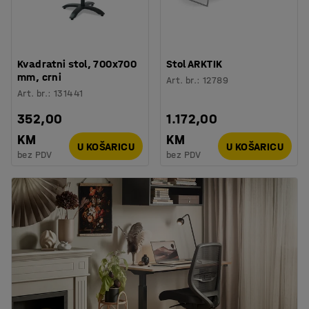
Kvadratni stol, 700x700
Stol ARKTIK
mm, crni
Art. br.
:
12789
Art. br.
:
131441
352,00
1.172,00
KM
KM
U KOŠARICU
U KOŠARICU
bez PDV
bez PDV