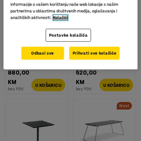
informacije o vašem korištenju naše web lokacije s našim
partnerima u oblastima društvenih medija, oglašavanja i
analitičkih aktivnosti.
Kolačići
Postavke kolačića
Stol BECKY,
Pravokutan stol,
680x680x720 mm, crni
1200x700 mm, crni
okvir, bijeli
Odbaci sve
Prihvati sve kolačiće
Art. br.
:
131442
Art. br.
:
128180
880,00
520,00
KM
KM
U KOŠARICU
U KOŠARICU
bez PDV
bez PDV
Novi