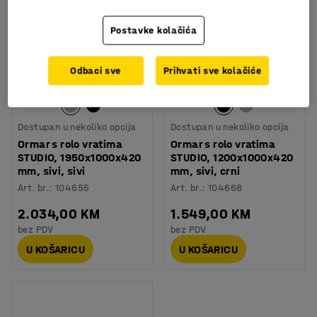
Postavke kolačića
Odbaci sve
Prihvati sve kolačiće
Dostupan u nekoliko opcija
Dostupan u nekoliko opcija
Ormar s rolo vratima
Ormar s rolo vratima
STUDIO, 1950x1000x420
STUDIO, 1200x1000x420
mm, sivi, sivi
mm, sivi, crni
Art. br.
:
104655
Art. br.
:
104668
2.034,00 KM
1.549,00 KM
bez PDV
bez PDV
U KOŠARICU
U KOŠARICU