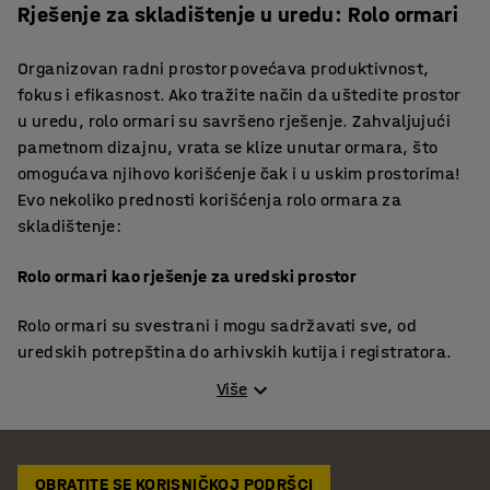
Rješenje za skladištenje u uredu: Rolo ormari
Organizovan radni prostor povećava produktivnost,
fokus i efikasnost. Ako tražite način da uštedite prostor
u uredu, rolo ormari su savršeno rješenje. Zahvaljujući
pametnom dizajnu, vrata se klize unutar ormara, što
omogućava njihovo korišćenje čak i u uskim prostorima!
Evo nekoliko prednosti korišćenja rolo ormara za
skladištenje:
Rolo ormari kao rješenje za uredski prostor
Rolo ormari su svestrani i mogu sadržavati sve, od
uredskih potrepština do arhivskih kutija i registratora.
Mogu se postaviti jedan pored drugog u hodnicima za lak
Više
pristup. Dodatne police su dostupne za prilagođavanje
skladištenja vašim specifičnim potrebama. Za uska
mesta, razmislite o
ormarima sa kliznim vratima
. Ovi
ormari pružaju obilje prostora za skladištenje bez
OBRATITE SE KORISNIČKOJ PODRŠCI