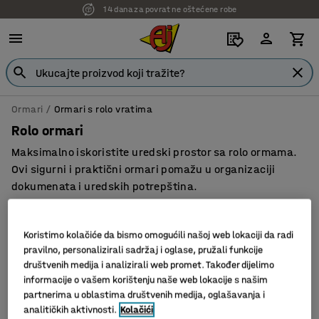
14 dana za povrat ne oštećene robe
Ormari
Ormari s rolo vratima
Rolo ormari
Maksimalno iskoristite uredski prostor sa rolo ormama.
Ovi sigurni i praktični ormari pomažu u organizaciji
dokumenata i uredskih potrepština.
Koristimo kolačiće da bismo omogućili našoj web lokaciji da radi
pravilno, personalizirali sadržaj i oglase, pružali funkcije
Filter
Sortiraj
društvenih medija i analizirali web promet. Također dijelimo
informacije o vašem korištenju naše web lokacije s našim
3 proizvoda
partnerima u oblastima društvenih medija, oglašavanja i
analitičkih aktivnosti.
Kolačići