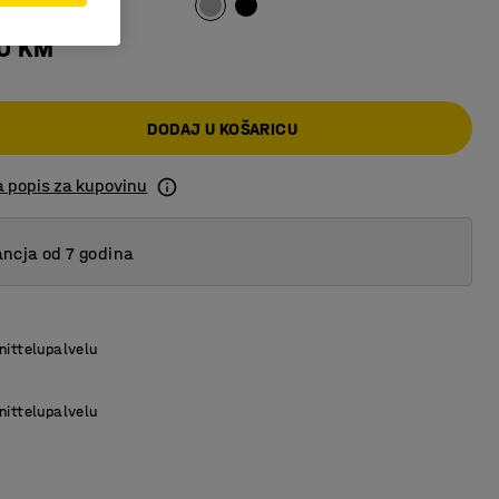
00 KM
DODAJ U KOŠARICU
a popis za kupovinu
ncja od 7 godina
nittelupalvelu
nittelupalvelu