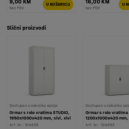
9,00 KM
16,00 KM
U KOŠARICU
U 
bez PDV
bez PDV
Slični proizvodi
Dostupan u nekoliko opcija
Dostupan u nekoliko opc
Ormar s rolo vratima STUDIO,
Ormar s rolo vratima
1950x1000x420 mm, sivi, sivi
1200x1000x420 mm, s
Art. br.
:
104655
Art. br.
:
104653