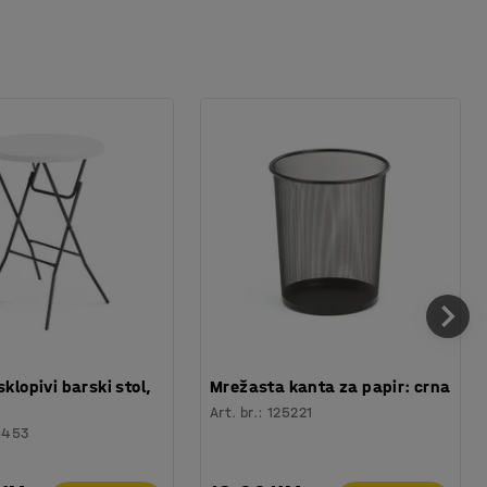
sklopivi barski stol,
Mrežasta kanta za papir: crna
Art. br.
:
125221
6453