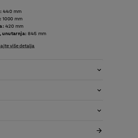
:
440
mm
:
1000
mm
a
:
420
mm
, unutarnja
:
845
mm
ajte više detalja
 sa zatvorenim spremištem koje zauzima
mali pristup cijelom ormaru.
 hodniku, kako bi oslobodili više prostora.
kao što su uredi, učionice i arhive.
li ormar svojim potrebama. Ormari se mogu