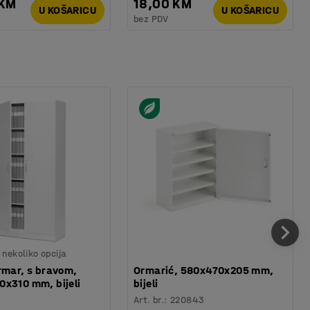
 KM
18,00 KM
U KOŠARICU
U KOŠARICU
bez PDV
nekoliko opcija
rmar, s bravom,
Ormarić, 580x470x205 mm,
x310 mm, bijeli
bijeli
Art. br.
:
220843