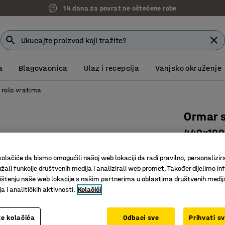
14 dana za povrat ne oštećene robe
a
Blagovaonica
Ulaz i recepcija
Vanjsko okruženje
 rolo vratima
Ormar s
440x1000
Art. br.
:
10
olačiće da bismo omogućili našoj web lokaciji da radi pravilno, personalizira
Podesive
žali funkcije društvenih medija i analizirali web promet. Također dijelimo in
štenju naše web lokacije s našim partnerima u oblastima društvenih medij
Potpuno 
 i analitičkih aktivnosti.
Kolačići
Vrata šte
Boja vrata
:
S
e kolačića
Odbaci sve
Prihvati s