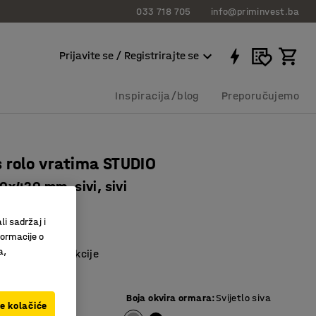
033 718 705
info@priminvest.ba
Prijavite se / Registrirajte se
Inspiracija/blog
Preporučujemo
 rolo vratima STUDIO
x420 mm, sivi, sivi
4651
li sadržaj i
 noge
formacije o
a,
varene konstrukcije
de prostor
vijetlo siva
Boja okvira ormara
:
Svijetlo siva
ve kolačiće