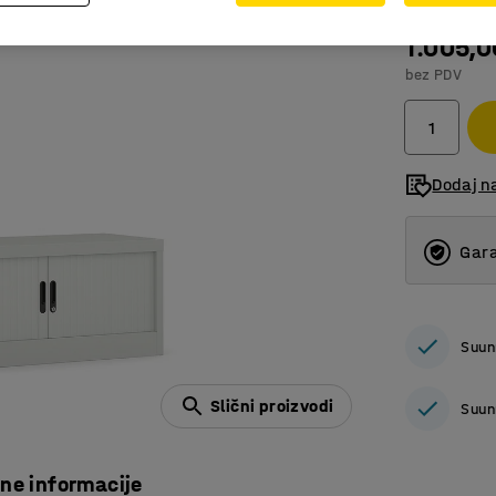
1.005,
bez PDV
Dodaj n
Gara
Suun
Slični proizvodi
Suun
čne informacije