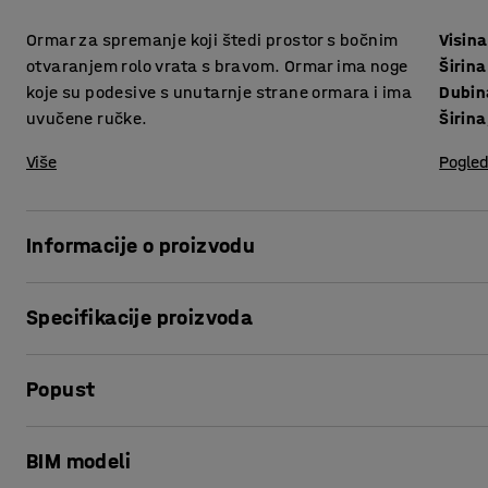
Ormar za spremanje koji štedi prostor s bočnim
Visina
otvaranjem rolo vrata s bravom. Ormar ima noge
Širina
koje su podesive s unutarnje strane ormara i ima
Dubin
uvučene ručke.
Širina
Više
Pogled
Informacije o proizvodu
Ormar s rolo vratima je odličan izbor kada imate potrebu
Specifikacije proizvoda
minimalno prostora. Rolo vrata se uvlaće u ormar kako bi i
Visina
:
440
mm
Možete postaviti nekoliko ormarića jedan do drugog, npr. u
Popust
Širina
:
1000
mm
Dubina
:
420
mm
Klasičan dizajn rolo vrata je prikladan za većinu prostora, 
Širina, unutarnja
:
845
mm
Ispis stranice
BIM modeli
Dubina, unutarnja
:
350
mm
Dodatne police su dostupne kao dodatak kako bi prilagodi