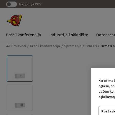
Isključuje PDV
Ured i konferencija
Industrija i skladište
Garderob
AJ Proizvodi
Ured i konferencija
Spremanje
Ormari
Ormari s
Koristimo k
oglase, pru
vašem kori
oglašavanja
Postavk