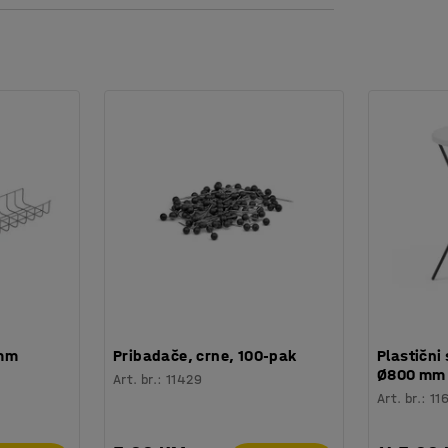
o i lako s dvostranom trakom.
ko bi bio stabilan i na neravnoj površini.
 mm
Pribadače, crne, 100-pak
Plastični 
Ø800 mm
Art. br.
:
11429
Art. br.
:
11