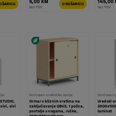
5,00 KM
145,00
KOŠARICU
U KOŠARICU
bez PDV
bez PDV
ija
Dostupan u nekoliko opcija
Dostupan u 
 STUDIO,
Ormar s kliznim vratima na
Uredski o
ivi, sivi
zaključavanje QBUS, 1 polica,
2000x1000
postolje s nogama, ručke,
laminat
868x800x400 mm,