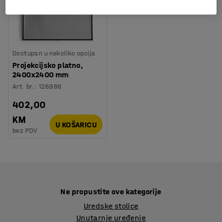
Dostupan u nekoliko opcija
Projekcijsko platno,
2400x2400 mm
Art. br.
:
126986
402,00
KM
U KOŠARICU
bez PDV
Ne propustite ove kategorije
Uredske stolice
Unutarnje uređenje