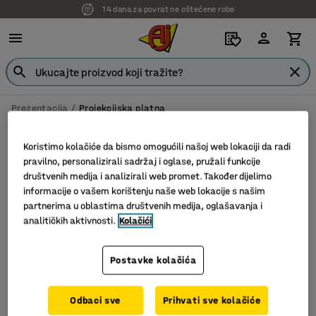
14 dana za povrat ne oštećene robe
Prezentacija
Projekcijska platna
Projekcijska platna
Koristimo kolačiće da bismo omogućili našoj web lokaciji da radi
pravilno, personalizirali sadržaj i oglase, pružali funkcije
društvenih medija i analizirali web promet. Također dijelimo
informacije o vašem korištenju naše web lokacije s našim
Filter
Sortiraj
partnerima u oblastima društvenih medija, oglašavanja i
analitičkih aktivnosti.
Kolačići
1 proizvoda
Postavke kolačića
Novi
Odbaci sve
Prihvati sve kolačiće