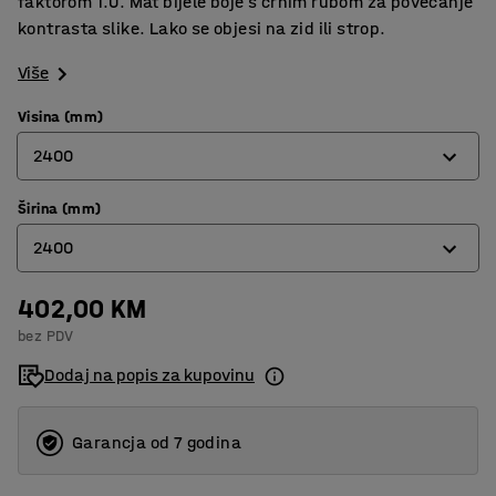
faktorom 1.0. Mat bijele boje s crnim rubom za povećanje
kontrasta slike. Lako se objesi na zid ili strop.
Više
Visina (mm)
2400
Širina (mm)
1470
2400
1770
2400
402,00 KM
1470
bez PDV
1770
Dodaj na popis za kupovinu
2400
Garancja od 7 godina