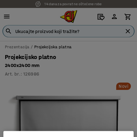
14 dana za povrat ne oštećene robe
Prezentacija
Projekcijska platna
Projekcijsko platno
2400x2400 mm
Art. br.
:
126986
Novi