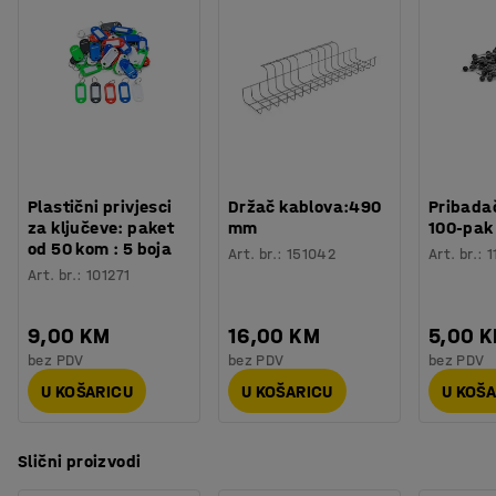
Platno je postavljeno u kučište radi zaštite od oštećenja,
prašine sl. Kučište je prilagođeno za montažu na zid ili
strop i možete ga lako učvrstiti s pripadajućim
dijelovima.
Plastični privjesci
Držač kablova:490
Pribadač
za ključeve: paket
mm
100-pak
od 50 kom : 5 boja
Art. br.
:
151042
Art. br.
:
1
Art. br.
:
101271
9,00 KM
16,00 KM
5,00 
bez PDV
bez PDV
bez PDV
U KOŠARICU
U KOŠARICU
U KOŠ
Slični proizvodi