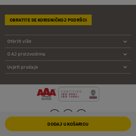
OBRATITE SE KORISNIČKOJ PODRŠCI
Otkriti više
O AJ proizvodima
Uvjeti prodaje
DODAJ U KOŠARICU