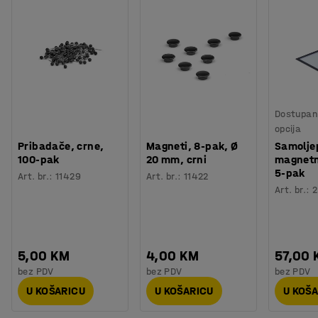
Dostupan 
opcija
Pribadače, crne,
Magneti, 8-pak, Ø
Samoljep
100-pak
20 mm, crni
magnetni
5-pak
Art. br.
:
11429
Art. br.
:
11422
Art. br.
:
2
5,00 KM
4,00 KM
57,00
bez PDV
bez PDV
bez PDV
U KOŠARICU
U KOŠARICU
U KOŠ