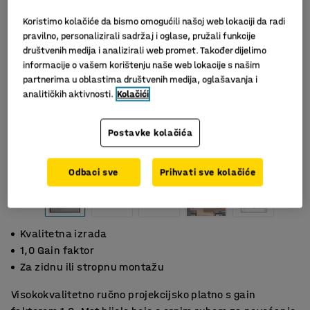
Koristimo kolačiće da bismo omogućili našoj web lokaciji da radi
pravilno, personalizirali sadržaj i oglase, pružali funkcije
društvenih medija i analizirali web promet. Također dijelimo
informacije o vašem korištenju naše web lokacije s našim
partnerima u oblastima društvenih medija, oglašavanja i
analitičkih aktivnosti.
Kolačići
Postavke kolačića
Odbaci sve
Prihvati sve kolačiće
Kvalitetna izrada
1,0 Gain faktor
Za zidnu ili stropnu montažu
Visokokvalitetno ručno projekcijsko platno s gain