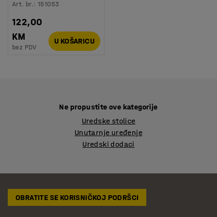
Art. br.
:
151053
122,00
KM
U KOŠARICU
bez PDV
Ne propustite ove kategorije
Uredske stolice
Unutarnje uređenje
Uredski dodaci
OBRATITE SE KORISNIČKOJ PODRŠCI