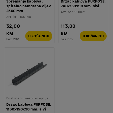
Spremanje kablova,
Držač kablova PURPOSE,
spiralno namotana cijev,
740x150x90 mm, sivi
2500 mm
Art. br.
:
151052
Art. br.
:
139149
32,00
113,00
KM
KM
U KOŠARICU
U KOŠARICU
bez PDV
bez PDV
Dostupan u nekoliko opcija
Držač kablova PURPOSE,
1150x150x90 mm, sivi