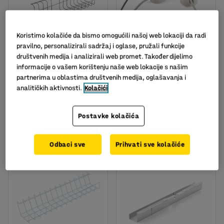
Koristimo kolačiće da bismo omogućili našoj web lokaciji da radi
pravilno, personalizirali sadržaj i oglase, pružali funkcije
društvenih medija i analizirali web promet. Također dijelimo
Držač kablova:490 mm
Držač ua kablove, 6
informacije o vašem korištenju naše web lokacije s našim
kom/pak
partnerima u oblastima društvenih medija, oglašavanja i
Art. br.
:
151042
Art. br.
:
139131
analitičkih aktivnosti.
Kolačići
16,00
38,00
Postavke kolačića
KM
KM
U KOŠARICU
U KOŠARICU
bez PDV
bez PDV
Odbaci sve
Prihvati sve kolačiće