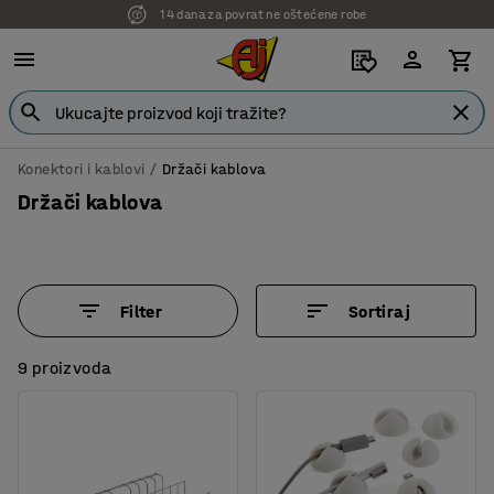
14 dana za povrat ne oštećene robe
7 godina garancije
Konektori i kablovi
Držači kablova
Držači kablova
Filter
Sortiraj
9 proizvoda