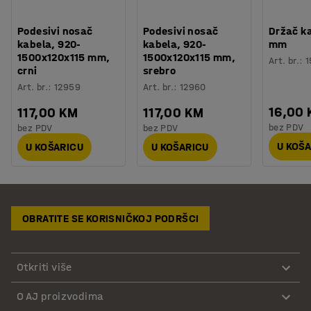
Podesivi nosač
Podesivi nosač
Držač k
kabela, 920-
kabela, 920-
mm
1500x120x115 mm,
1500x120x115 mm,
Art. br.
:
1
crni
srebro
Art. br.
:
12959
Art. br.
:
12960
16,00
117,00 KM
117,00 KM
bez PDV
bez PDV
bez PDV
U KOŠ
U KOŠARICU
U KOŠARICU
OBRATITE SE KORISNIČKOJ PODRŠCI
Otkriti više
O AJ proizvodima