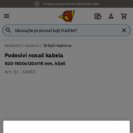
14 dana za povrat ne oštećene robe
Konektori i kablovi
Držači kablova
Podesivi nosač kabela
920-1500x120x115 mm, bijeli
Art. br.
:
12962