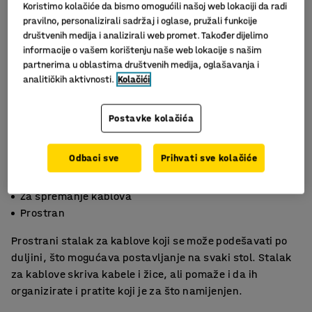
Koristimo kolačiće da bismo omogućili našoj web lokaciji da radi
pravilno, personalizirali sadržaj i oglase, pružali funkcije
društvenih medija i analizirali web promet. Također dijelimo
informacije o vašem korištenju naše web lokacije s našim
partnerima u oblastima društvenih medija, oglašavanja i
analitičkih aktivnosti.
Kolačići
Postavke kolačića
Slični proizvodi
Odbaci sve
Prihvati sve kolačiće
Podesiva dužina
Za spremanje kablova
Prostran
Prostrani stalak za kablove koji se može podešavati po
duljini, što mogućava postavljanje na svaki stol. Stalak
za kablove skriva kabele i žice, ali pomaže i da ih
organizirate i pratite koji je za što namijenjen.