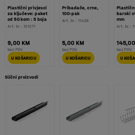
Plastični privjesci
Pribadače, crne,
Plastičn
za ključeve: paket
100-pak
barski s
od 50 kom : 5 boja
mm
Art. br.
:
11429
Art. br.
:
101271
Art. br.
:
1
9,00 KM
5,00 KM
145,0
bez PDV
bez PDV
bez PDV
U KOŠARICU
U KOŠARICU
U KOŠ
Slični proizvodi