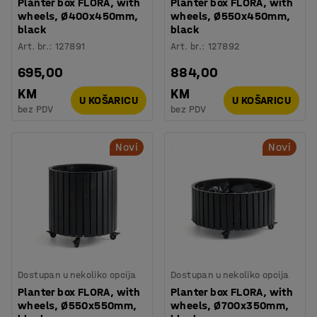
Planter box FLORA, with
Planter box FLORA, with
wheels, Ø400x450mm,
wheels, Ø550x450mm,
black
black
Art. br.
:
127891
Art. br.
:
127892
695,00
884,00
KM
KM
U KOŠARICU
U KOŠARICU
bez PDV
bez PDV
Novi
Novi
Dostupan u nekoliko opcija
Dostupan u nekoliko opcija
Planter box FLORA, with
Planter box FLORA, with
wheels, Ø550x550mm,
wheels, Ø700x350mm,