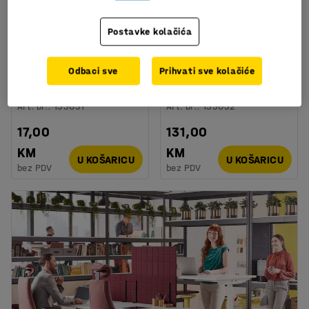
Postavke kolačića
Umjetna biljka
Umjetna biljka
Odbaci sve
Prihvati sve kolačiće
EVERGREEN, Monstera, V
EVERGREEN, Fittonia, V
250 mm, 1-pak
380 mm, 6 kom
Art. br.
:
133031
Art. br.
:
133032
17,00
131,00
KM
KM
U KOŠARICU
U KOŠARICU
bez PDV
bez PDV