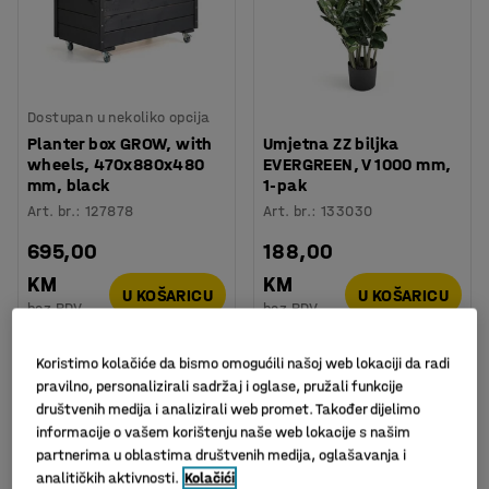
Dostupan u nekoliko opcija
Planter box GROW, with
Umjetna ZZ biljka
wheels, 470x880x480
EVERGREEN, V 1000 mm,
mm, black
1-pak
Art. br.
:
127878
Art. br.
:
133030
695,00
188,00
KM
KM
U KOŠARICU
U KOŠARICU
bez PDV
bez PDV
Koristimo kolačiće da bismo omogućili našoj web lokaciji da radi
pravilno, personalizirali sadržaj i oglase, pružali funkcije
društvenih medija i analizirali web promet. Također dijelimo
informacije o vašem korištenju naše web lokacije s našim
partnerima u oblastima društvenih medija, oglašavanja i
analitičkih aktivnosti.
Kolačići