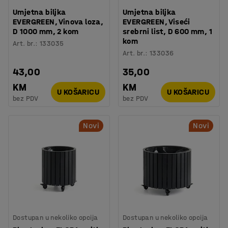
Umjetna biljka
Umjetna biljka
EVERGREEN, Vinova loza,
EVERGREEN, Viseći
D 1000 mm, 2 kom
srebrni list, D 600 mm, 1
kom
Art. br.
:
133035
Art. br.
:
133036
43,00
35,00
KM
KM
U KOŠARICU
U KOŠARICU
bez PDV
bez PDV
Novi
Novi
Dostupan u nekoliko opcija
Dostupan u nekoliko opcija