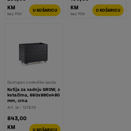
KM
KM
U KOŠARICU
U KOŠARICU
bez PDV
bez PDV
Dostupan u nekoliko opcija
Kutija za sadnju GROW, s
kotačima, 660x880x480
mm, crna
Art. br.
:
127879
843,00
KM
U KOŠARICU