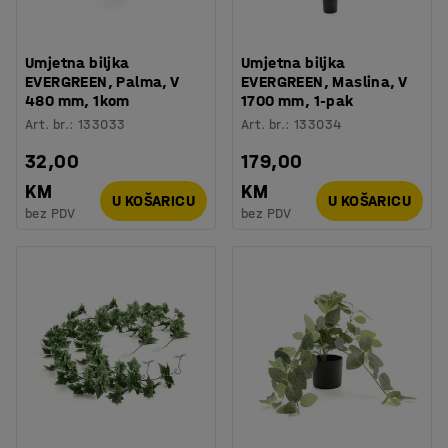
Umjetna biljka
Umjetna biljka
EVERGREEN, Palma, V
EVERGREEN, Maslina, V
480 mm, 1kom
1700 mm, 1-pak
Art. br.
:
133033
Art. br.
:
133034
32,00
179,00
KM
KM
U KOŠARICU
U KOŠARICU
bez PDV
bez PDV