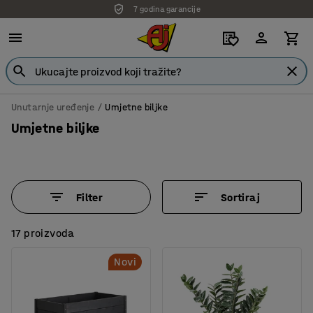
7 godina garancije
Unutarnje uređenje
Umjetne biljke
Umjetne biljke
Filter
Sortiraj
17 proizvoda
Novi