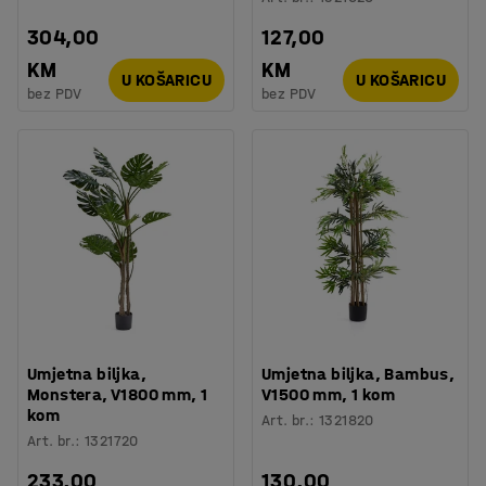
304,00
127,00
KM
KM
U KOŠARICU
U KOŠARICU
bez PDV
bez PDV
Umjetna biljka,
Umjetna biljka, Bambus,
Monstera, V1800 mm, 1
V1500 mm, 1 kom
kom
Art. br.
:
1321820
Art. br.
:
1321720
233,00
130,00