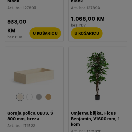
black
black
Art. br.
:
127893
Art. br.
:
127894
1.068,00 KM
933,00
bez PDV
KM
U KOŠARICU
U KOŠARICU
bez PDV
Gornja polica QBUS, Š
Umjetna biljka, Ficus
800 mm, breza
Benjamin, V1600 mm, 1
kom
Art. br.
:
171522
Art. br.
:
1321620